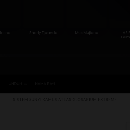
trisno
Sherly Tjoanda
Mus Mujiono
AS 
Gum
Hindu
Kepercayaan
Laki-laki
Perempua
E
UNDUH
NAMA BAYI
SISTEM SUNYI
KAMUS
ATLAS
GLOSARIUM
EXTREME