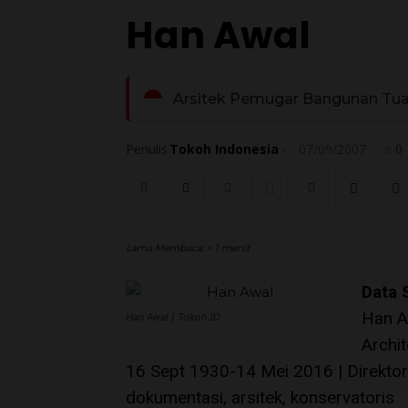
Han Awal
Arsitek Pemugar Bangunan Tu
Penulis
Tokoh Indonesia
-
07/09/2007
0
Lama Membaca:
< 1
menit
Data 
Han A
Han Awal | Tokoh.ID
Archi
16 Sept 1930-14 Mei 2016 | Direktori |
dokumentasi, arsitek, konservatoris