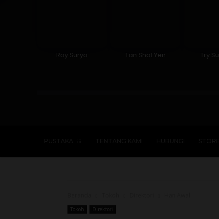
Roy Suryo
Tan Shot Yen
Try Su
Islam
Kristen
Katolik
Buddha
PUSTAKA
TENTANG KAMI
HUBUNGI
STOR
Beranda
Tokoh
Direktori
Han Awal
Tokoh
Direktori