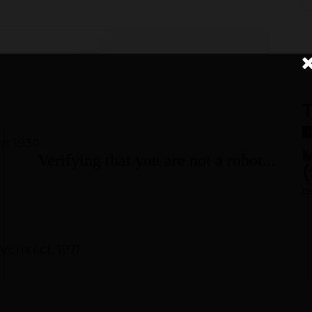
T
S
er 1930
M
(
Ch
rchitect, 1971