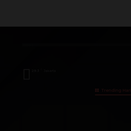
Index
A
B
C
D
E
F
G
Dosen
Menteri
DPD
DPR
Pengu
C
29.3
Jakarta
Trending Hari