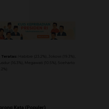
 Teratas:
Habibie (23.2%), Jokowi (19.3%),
usdur (16.3%), Megawati (10.5%), Soeharto
9.2%)
orong Kata (Populer)