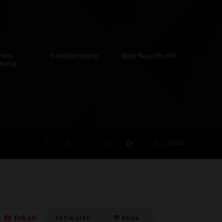
Panji
Doel Sumbang
Ikrar Nusa Bhakti
ilang
n
Hidup
Meninggal
Member
More
LOGIN
🎂 Tokoh
📜 Sejarah
💬 Kilas