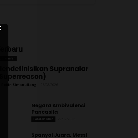
erbaru
upranalar
endefinisikan Supranalar
Superreason)
 Robin Simanullang
-
06/08/2026
Negara Ambivalensi
Pancasila
27/07/2026
Catatan Kilas
Spanyol Juara, Messi