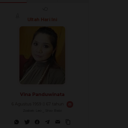
🎊
🎈
Ultah Hari Ini
🎉
Vina Panduwinata
6 Agustus 1959
67 tahun
🎂
Zodiak: Leo ‿ Shio: Babi