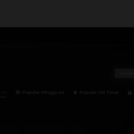
H
I
J
K
L
M
N
O
P
Q
saha
Politisi
Guru Besar
Penulis
Jenderal
Support 
 Ini
Populer Minggu Ini
Populer (All Time)