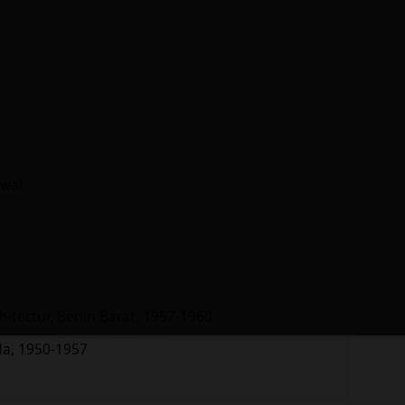
Awal
hitectur, Berlin Barat, 1957-1960
da, 1950-1957