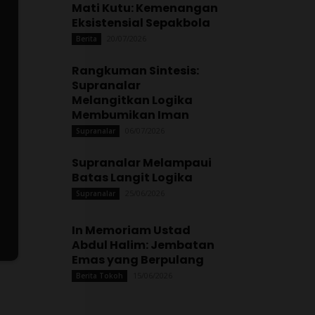
Mati Kutu: Kemenangan
Eksistensial Sepakbola
20/07/2026
Berita
Rangkuman Sintesis:
Supranalar
Melangitkan Logika
Membumikan Iman
06/07/2026
Supranalar
Supranalar Melampaui
Batas Langit Logika
25/06/2026
Supranalar
In Memoriam Ustad
Abdul Halim: Jembatan
Emas yang Berpulang
15/06/2026
Berita Tokoh