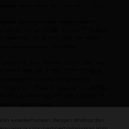
rsitat, Berlin Barat, dan lulus tahun 1960.
itektur dari segi teknis. Mungkin karena
nda sangat mementingkan presisi. Perbedaan
ersoalkan. Baru di Jerman saya mendapat
 besar arsitektur,” ceritanya.
 di banyak tempat. Di Jakarta, sentuhan Han,
R/DPR. Ia menjadi asisten arsitek Soejoedi
g megah di Senayan, yang awalnya
Conference of New Emerging Forces) 1964-
Atma Jaya di Semanggi dan gedung sekolah
karta, juga karya dia.
dalah kesederhanaan, dengan dinding dan
n telanjang. Ia juga mempertimbangkan iklim