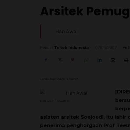
Arsitek Pemu
Han Awal
Penulis
Tokoh Indonesia
-
07/09/2007
Lama Membaca:
3
menit
[DIRE
bersu
Han Awal | Tokoh.ID
berp
asisten arsitek Soejoedi, itu lahir
penerima penghargaan Prof Teeuw