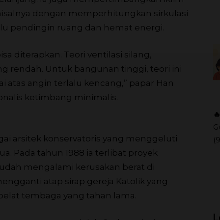
misalnya dengan memperhitungkan sirkulasi
rlu pendingin ruang dan hemat energi.
isa diterapkan. Teori ventilasi silang,
 rendah. Untuk bangunan tinggi, teori ini
ntai atas angin terlalu kencang,” papar Han
onalis ketimbang minimalis.

G
ai arsitek konservatoris yang menggeluti
(
 Pada tahun 1988 ia terlibat proyek
sudah mengalami kerusakan berat di
ngganti atap sirap gereja Katolik yang
pelat tembaga yang tahan lama.
L