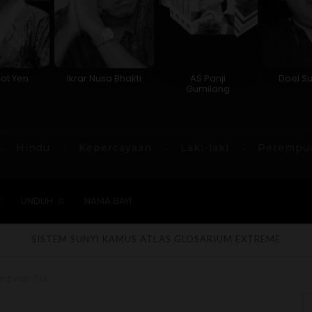
ot Yen
Ikrar Nusa Bhakti
AS Panji
Doel 
Gumilang
Hindu
Kepercayaan
Laki-laki
Perempu
E
UNDUH
NAMA BAYI
SISTEM SUNYI
KAMUS
ATLAS
GLOSARIUM
EXTREME
angunan Tua