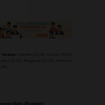
 Teratas:
Habibie (23.2%), Jokowi (19.3%),
usdur (16.3%), Megawati (10.5%), Soeharto
9.2%)
orong Kata (Populer)