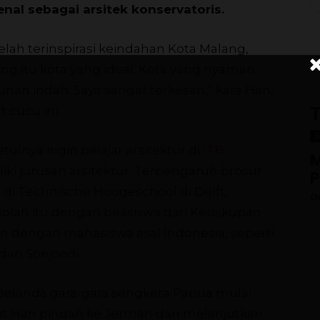
enal sebagai arsitek konservatoris.
elah terinspirasi keindahan Kota Malang,
ng itu kota yang ideal. Kota yang nyaman
nan indah. Saya sangat terkesan,” kata Han,
cucu ini.
T
S
ulnya ingin belajar arsitektur di
ITB
.
M
ki jurusan arsitektur. Terpengaruh brosur
di Technische Hoogeschool di Delft,
Ch
ekolah itu dengan beasiswa dari Keuskupan
lan dengan mahasiswa asal Indonesia, seperti
dan Soejoedi.
elanda gara-gara sengketa Papua mulai
uat Han pindah ke Jerman dan melanjutkan