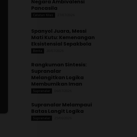
Negara Ambivalensi
Pancasila
27/07/2026
Catatan Kilas
Spanyol Juara, Messi
Mati Kutu: Kemenangan
Eksistensial Sepakbola
20/07/2026
Berita
Rangkuman Sintesis:
Supranalar
Melangitkan Logika
Membumikan Iman
06/07/2026
Supranalar
Supranalar Melampaui
Batas Langit Logika
25/06/2026
Supranalar