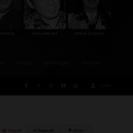
Sumbang
Zainuddin MZ
Sherly Tjoanda
an
Hidup
Meninggal
Member
LOGIN
🎂 Tokoh
📜 Sejarah
💬 Kilas