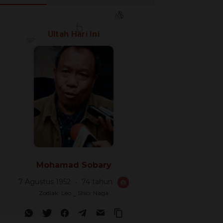
Ultah Hari Ini
🎊
🎈
🎉
Mohamad Sobary
7 Agustus 1952
74 tahun
🎂
Zodiak: Leo ‿ Shio: Naga