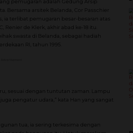
dang pemugaran adalah Gedung Arsip
rta. Bersama arsitek Belanda, Cor Passchier
is, ia terlibat pemugaran besar-besaran atas
Renier de Klerk, akhir abad ke-18 itu.
ihak swasta di Belanda, sebagai hadiah
rdekaan RI, tahun 1995.
Advertisement
aru, sesuai dengan tuntutan zaman. Lampu
, juga pengatur udara,” kata Han yang sangat
nan tua, ia sering terkesima dengan