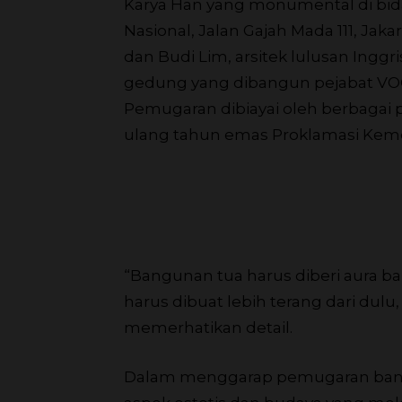
Karya Han yang monumental di bi
Nasional, Jalan Gajah Mada 111, Jaka
dan Budi Lim, arsitek lulusan Inggr
gedung yang dibangun pejabat VOC, 
Pemugaran dibiayai oleh berbagai p
ulang tahun emas Proklamasi Keme
“Bangunan tua harus diberi aura b
harus dibuat lebih terang dari dulu
memerhatikan detail.
Dalam menggarap pemugaran bangu