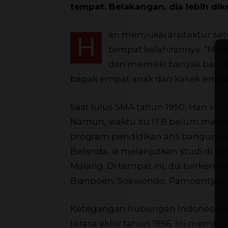
tempat. Belakangan, dia lebih dik
an menyukai arsitektur set
H
tempat kelahirannya. “Mala
dan memiliki banyak bangu
bapak empat anak dan kakek empat 
Saat lulus SMA tahun 1950, Han sebet
Namun, waktu itu ITB belum memili
program pendidikan ahli bangunan 
Belanda, ia melanjutkan studi di s
Malang. Di tempat ini, dia berkena
Bianpoen, Soewondo, Pamoentjak, 
Ketegangan hubungan Indonesia-B
terasa akhir tahun 1956. Ini memb