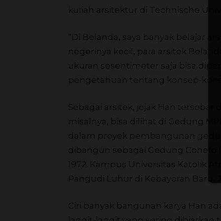
kuliah arsitektur di Technische Unive
“Di Belanda, saya banyak belajar ars
negerinya kecil, para arsitek Bela
ukuran sesentimeter saja bisa dip
pengetahuan tentang konsep-konsep
Sebagai arsitek, jejak Han tersebar
misalnya, bisa dilihat di Gedung MP
dalam proyek pembangunan gedun
dibangun sebagai Gedung Conefo (
1972. Kampus Universitas Katolik 
Pangudi Luhur di Kebayoran Baru, Ja
Ciri banyak bangunan karya Han a
langit-langit yang sering dibiarka