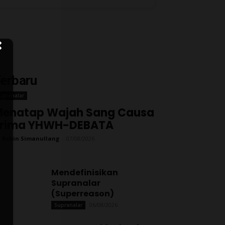
erbaru
upranalar
enatap Wajah Sang Causa
Prima YHWH-DEBATA
 Robin Simanullang
-
07/08/2026
Mendefinisikan
Supranalar
(Superreason)
06/08/2026
Supranalar