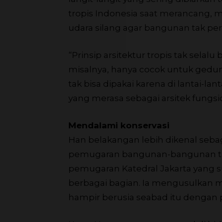
tropis Indonesia saat merancang, 
udara silang agar bangunan tak pe
“Prinsip arsitektur tropis tak selalu b
misalnya, hanya cocok untuk gedung
tak bisa dipakai karena di lantai-la
yang merasa sebagai arsitek fungsi
Mendalami konservasi
Han belakangan lebih dikenal sebag
pemugaran bangunan-bangunan tua.
pemugaran Katedral Jakarta yang 
berbagai bagian. Ia mengusulkan me
hampir berusia seabad itu dengan 