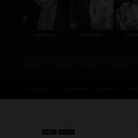
Roy Suryo
Try Sutrisno
Tan Sh
Islam
Kristen
Katolik
Buddha
PUSTAKA
TENTANG KAMI
HUBUNGI
STOR
Beranda
Biografi
Direktori
Arsitek Pemugar B
Biografi
Direktori