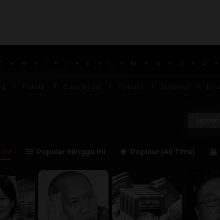
G
H
I
J
K
L
M
N
O
P
ha
Politisi
Guru Besar
Penulis
Jenderal
Dir
Support 
 Ini
Populer Minggu Ini
Populer (All Time)