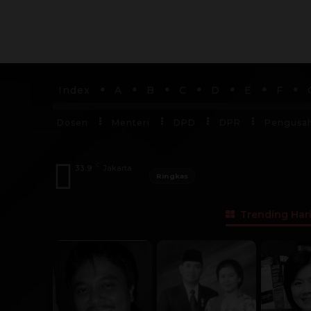
Index
A
B
C
D
E
F
Dosen
Menteri
DPD
DPR
Pengusa
C
33.9
Jakarta
Ringkas
Trending Hari