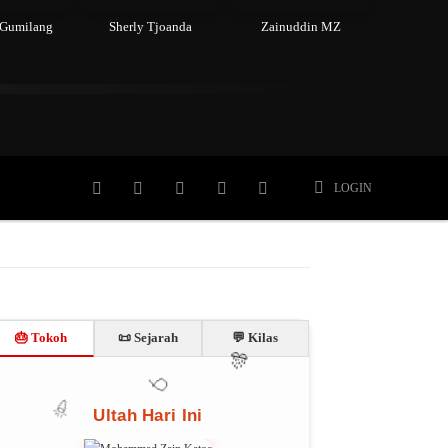
 Gumilang
Sherly Tjoanda
Zainuddin MZ
Meninggal
Member
More
LOGIN
🎂 Tokoh
📜 Sejarah
💬 Kilas
🎊
Ultah Hari Ini
🎈
🎉