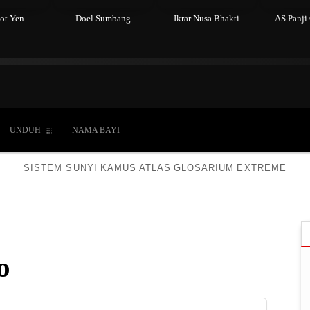
ot Yen
Doel Sumbang
Ikrar Nusa Bhakti
AS Panji
du
Kepercayaan
Laki-laki
Perempuan
Hidup
UNDUH
NAMA BAYI
SISTEM SUNYI
KAMUS
ATLAS
GLOSARIUM
EXTREME
o