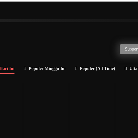
H
I
J
K
L
M
N
O
P
Q
R
a
Politisi
Guru Besar
Penulis
Jenderal
Direkt
Support
Hari Ini
Populer Minggu Ini
Populer (All Time)
Ulta