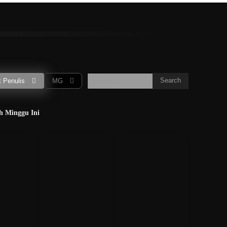
S
T
U
V
W
X
Y
Z
More
ur
Gubernur
CEO
Wartawan
Peneliti
Musisi
Search
 Penulis
MG
Soekarno
h Minggu Ini