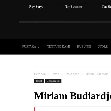
Roy Suryo
Try Sutrisno
Tan Sh
Islam
Kristen
Katolik
Buddha
Hin
PUSTAKA
TENTANG KAMI
HUBUNGI
STORE
Beranda
Tokoh
Ensiklopedi
Miriam Budiardjo
Tokoh
Ensiklopedi
Miriam Budiardj