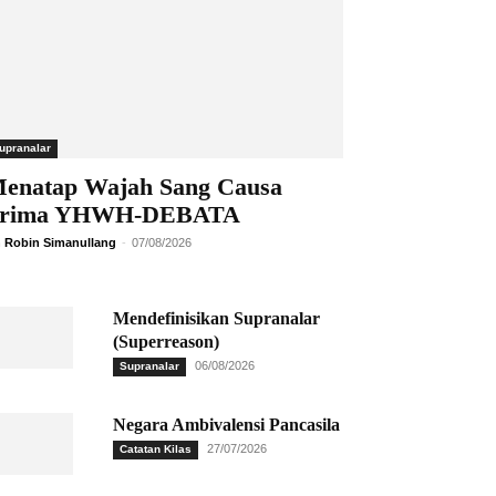
upranalar
enatap Wajah Sang Causa
rima YHWH-DEBATA
 Robin Simanullang
-
07/08/2026
Mendefinisikan Supranalar
(Superreason)
06/08/2026
Supranalar
Negara Ambivalensi Pancasila
27/07/2026
Catatan Kilas