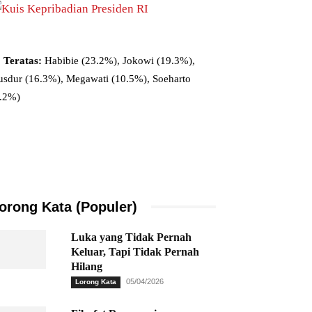
 Teratas:
Habibie (23.2%), Jokowi (19.3%),
sdur (16.3%), Megawati (10.5%), Soeharto
9.2%)
orong Kata (Populer)
Luka yang Tidak Pernah
Keluar, Tapi Tidak Pernah
Hilang
05/04/2026
Lorong Kata