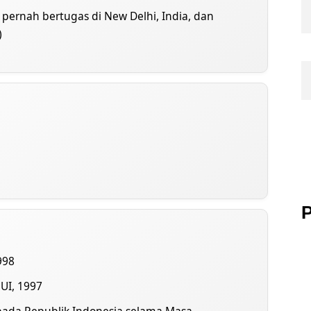
ernah bertugas di New Delhi, India, dan
)
P
998
 UI, 1997