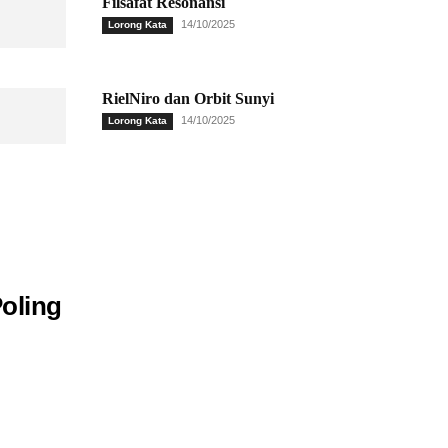
Filsafat Resonansi
14/10/2025
Lorong Kata
RielNiro dan Orbit Sunyi
14/10/2025
Lorong Kata
oling