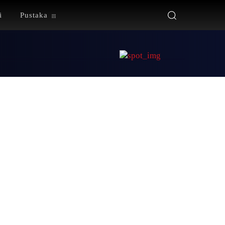
i
Pustaka