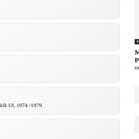
S
M
P
Ch
itik UI, 1974 -1979