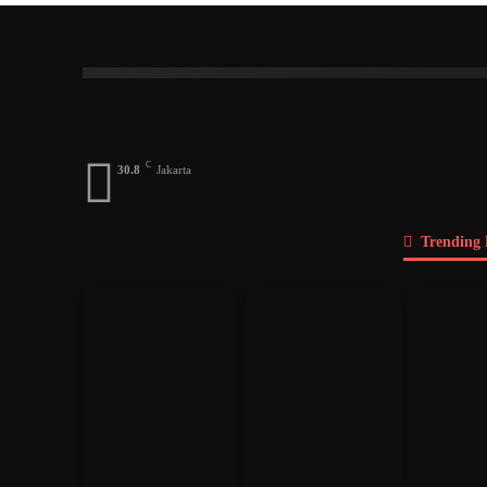
Index
A
B
C
D
E
F
G
Dosen
Menteri
DPD
DPR
Pengusah
C
30.8
Jakarta
Trending 