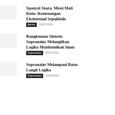
Spanyol Juara, Messi Mati
Kutu: Kemenangan
Eksistensial Sepakbola
20/07/2026
Berita
Rangkuman Sintesis:
Supranalar Melangitkan
Logika Membumikan Iman
06/07/2026
Supranalar
Supranalar Melampaui Batas
Langit Logika
25/06/2026
Supranalar