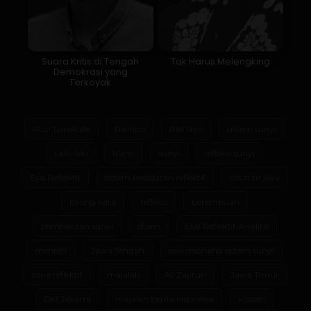
Suara Kritis di Tengah
Tak Harus Melengking
Demokrasi yang
Terkoyak
Atur Lorielcide
Rielniro
Riel Niro
sistem sunyi
Laki-laki
Islam
sunyi
refleksi sunyi
Esai Reflektif
sistem kesadaran reflektif
catatan jiwa
lorong kata
refleksi
perempuan
pembacaan sunyi
dosen
Esai Reflektif-Analitis
menteri
Jawa Tengah
esai resonansi sistem sunyi
zona reflektif
majalah
Al-Zaytun
Jawa Timur
DKI Jakarta
majalah berita indonesia
kristen