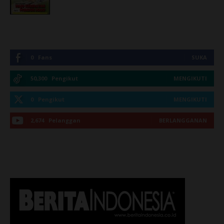
0
Fans
SUKA
50,300
Pengikut
MENGIKUTI
0
Pengikut
MENGIKUTI
2,674
Pelanggan
BERLANGGANAN