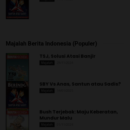
Majalah Berita Indonesia (Populer)
TSJ, Solusi Atasi Banjir
29/11/2024
Majalah
SBY Vs Anas, Santun atau Sadis?
14/01/2025
Majalah
Bush Terjebak: Maju Keberatan,
Mundur Malu
01/11/2024
Majalah