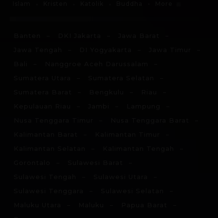
More
Islam
Kristen
Katolik
Buddha
Banten
DKI Jakarta
Jawa Barat
Jawa Tengah
DI Yogyakarta
Jawa Timur
Bali
Nanggroe Aceh Darussalam
Sumatera Utara
Sumatera Selatan
Sumatera Barat
Bengkulu
Riau
Kepulauan Riau
Jambi
Lampung
Nusa Tenggara Timur
Nusa Tenggara Barat
Kalimantan Barat
Kalimantan Timur
Kalimantan Selatan
Kalimantan Tengah
Gorontalo
Sulawesi Barat
Sulawesi Tengah
Sulawesi Utara
Sulawesi Tenggara
Sulawesi Selatan
Maluku Utara
Maluku
Papua Barat