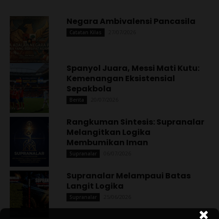
Negara Ambivalensi Pancasila
27/07/2026
Catatan Kilas
Spanyol Juara, Messi Mati Kutu:
Kemenangan Eksistensial
Sepakbola
20/07/2026
Berita
Rangkuman Sintesis: Supranalar
Melangitkan Logika
Membumikan Iman
06/07/2026
Supranalar
Supranalar Melampaui Batas
Langit Logika
25/06/2026
Supranalar