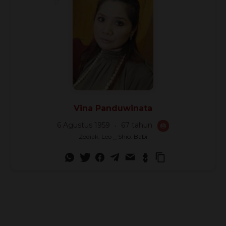
Vina Panduwinata
6 Agustus 1959
67 tahun
🎂
Zodiak: Leo ‿ Shio: Babi