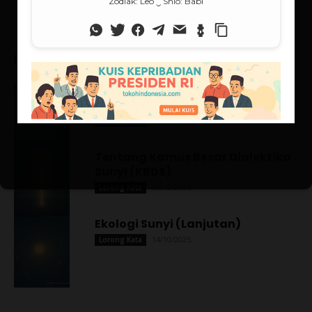
Lorong Kata (Populer)
Sistem Sunyi di Persimpangan
Disiplin
13/10/2025
Lorong Kata
Tentang Kamus Besar Dialektika
Sunyi (KBDS)
02/12/2025
Lorong Kata
Ekologi Sunyi (Lanjutan)
14/10/2025
Lorong Kata