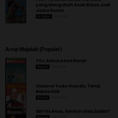
yang Mengubah Anak Biasa Jadi
Juara Dunia
05/05/2025
Al-Zaytun
Arsip Majalah (Populer)
TSJ, Solusi Atasi Banjir
29/11/2024
Majalah
Siswono Yudo Husodo, Teruji
Bebas KKN
04/02/2025
Majalah
SBY Vs Anas, Santun atau Sadis?
14/01/2025
Majalah