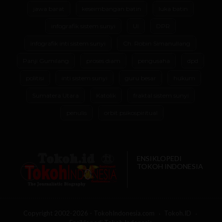
jawa barat
keseimbangan batin
luka batin
infografik sistem sunyi
UI
DPR
infografik inti sistem sunyi
Ch. Robin Simanullang
Panji Gumilang
proses diam
pengusaha
dpd
politisi
inti sistem sunyi
guru besar
hukum
Sumatera Utara
Katolik
fraktal sistem sunyi
penulis
orbit psikospiritual
ENSIKLOPEDI
TOKOH INDONESIA
Copyright 2002-2026 - TokohIndonesia.com
Tokoh.ID