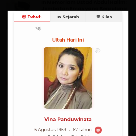
In Memoriam Ustad Abdul Halim:
Jembatan Emas yang Berpulang
15/06/2026
Berita Tokoh
🔥 Teratas:
Habibie (23.2%), Jokowi (19.3%), Gusdur
(16.3%), Megawati (10.5%), Soeharto (9.2%)