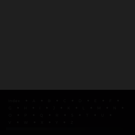
Index
A
B
C
D
E
F
G
H
I
J
K
L
M
N
O
P
Q
R
S
T
U
V
W
X
Y
Z