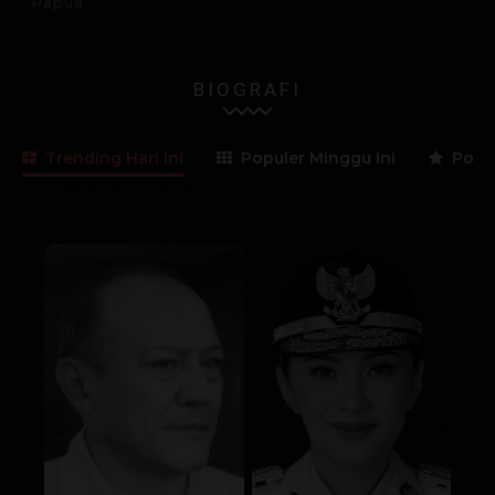
Papua
BIOGRAFI
Trending Hari Ini
Populer Minggu Ini
Popul
Lama Membaca:
< 1
menit