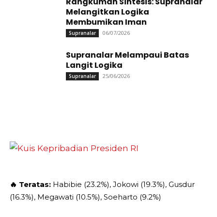
Rangkuman Sintesis: Supranalar
Melangitkan Logika
Membumikan Iman
06/07/2026
Supranalar
Supranalar Melampaui Batas
Langit Logika
25/06/2026
Supranalar
🔥 Teratas:
Habibie (23.2%), Jokowi (19.3%), Gusdur
(16.3%), Megawati (10.5%), Soeharto (9.2%)