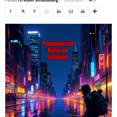
Penulis
Ch Robin Simanullang
-
29/09/2025
0