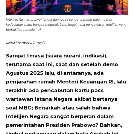
Intelijen itu mempunyai fungsi dan tugas sangat penting dalam gerak
kedaulatan suatu bangsa (negara). Lalu, bagaimana pengawasan intelijen yang
berhakikat rahasia itu?
Lama Membaca:
2
menit
Sangat terasa (suara nurani, indikasi),
terutama saat ini, saat dan setelah demo
Agustus 2025 lalu, di antaranya, ada
penjarahan rumah Menteri Keuangan RI, lalu
terakhir ada pencabutan kartu pass
wartawan Istana Negara akibat bertanya
soal MBG; Benarkah atau salah bahwa
Intelijen Negara sangat berperan dalam
pemerintahan Presiden Prabowo? Bahkan,
timbul pertanyaan dalam hati: Apakah ini