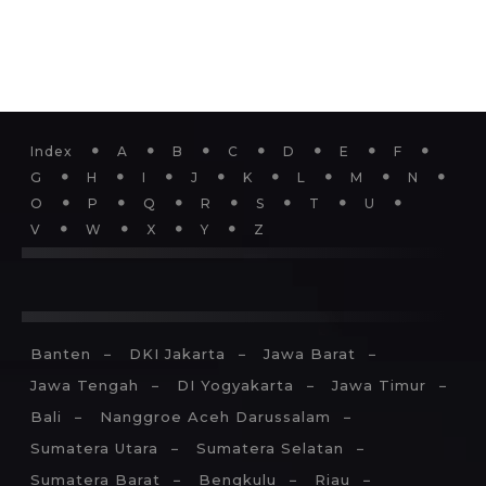
Index
A
B
C
D
E
F
G
H
I
J
K
L
M
N
O
P
Q
R
S
T
U
V
W
X
Y
Z
Islam
Kristen
Katolik
Buddha
Hindu
Keper
Banten
DKI Jakarta
Jawa Barat
Jawa Tengah
DI Yogyakarta
Jawa Timur
Bali
Nanggroe Aceh Darussalam
Sumatera Utara
Sumatera Selatan
Sumatera Barat
Bengkulu
Riau