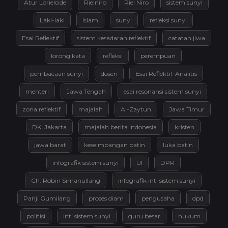
Atur Lorielcide
Rielniro
Riel Niro
sistem sunyi
Laki-laki
Islam
sunyi
refleksi sunyi
Esai Reflektif
sistem kesadaran reflektif
catatan jiwa
lorong kata
refleksi
perempuan
pembacaan sunyi
dosen
Esai Reflektif-Analitis
menteri
Jawa Tengah
esai resonansi sistem sunyi
zona reflektif
majalah
Al-Zaytun
Jawa Timur
DKI Jakarta
majalah berita indonesia
kristen
jawa barat
keseimbangan batin
luka batin
infografik sistem sunyi
UI
DPR
Ch. Robin Simanullang
infografik inti sistem sunyi
Panji Gumilang
proses diam
pengusaha
dpd
politisi
inti sistem sunyi
guru besar
hukum