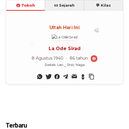
🎂 Tokoh
📜 Sejarah
💬 Kilas
🎈
🎉
Ultah Hari Ini
🎊
La Ode Sirad
8 Agustus 1940
86 tahun
🎂
Zodiak: Leo ‿ Shio: Naga
Terbaru