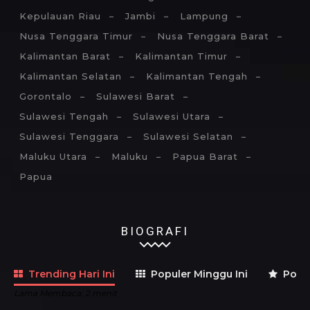
Kepulauan Riau
Jambi
Lampung
Nusa Tenggara Timur
Nusa Tenggara Barat
Kalimantan Barat
Kalimantan Timur
Kalimantan Selatan
Kalimantan Tengah
Gorontalo
Sulawesi Barat
Sulawesi Tengah
Sulawesi Utara
Sulawesi Tenggara
Sulawesi Selatan
Maluku Utara
Maluku
Papua Barat
Papua
BIOGRAFI
Trending Hari Ini
Populer Minggu Ini
Popul
Lama Membaca:
2
menit