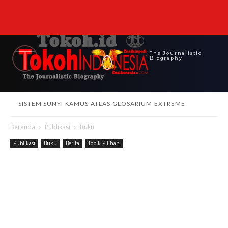
The Journalistic
Biography
SISTEM SUNYI
KAMUS
ATLAS
GLOSARIUM
EXTREME
Beranda
Publikasi
Buku
Publikasi
Buku
Berita
Topik Pilihan