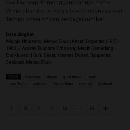
Gus Dur terpilih menggantikannya, nama
Widjojo bangkit kembali.
Tokoh Indonesia dari
Tempo Interaktif dan berbagai sumber
Data Singkat
Widjojo Nitisastro, Menko Ekuin/Ketua Bappenas (1973-
1983) / Arsitek Ekonomi Orba yang Masih Cemerlang |
Ensiklopedi | Guru Besar, Menteri, Dosen, Bappenas,
Seskoad, Menko Ekuin
TOPIK
Bappenas
dosen
guru besar
Islam
Jawa Timur
Laki-laki
Menko Ekuin
menteri
Seskoad