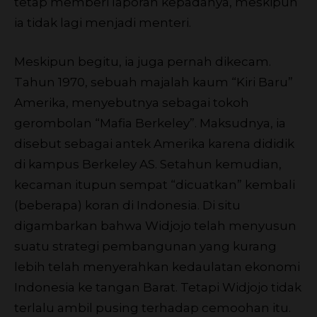
tetap memberi laporan kepadanya, meskipun
ia tidak lagi menjadi menteri.
Meskipun begitu, ia juga pernah dikecam.
Tahun 1970, sebuah majalah kaum “Kiri Baru”
Amerika, menyebutnya sebagai tokoh
gerombolan “Mafia Berkeley”. Maksudnya, ia
disebut sebagai antek Amerika karena dididik
di kampus Berkeley AS. Setahun kemudian,
kecaman itupun sempat “dicuatkan” kembali
(beberapa) koran di Indonesia. Di situ
digambarkan bahwa Widjojo telah menyusun
suatu strategi pembangunan yang kurang
lebih telah menyerahkan kedaulatan ekonomi
Indonesia ke tangan Barat. Tetapi Widjojo tidak
terlalu ambil pusing terhadap cemoohan itu.