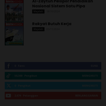
Al-Zaytun Pelopor Pendidikan
Nasional Sistem Satu Pipa
18/10/2024
Majalah
Rakyat Butuh Kerja
05/11/2024
Majalah
0
Fans
SUKA
50,300
Pengikut
MENGIKUTI
0
Pengikut
MENGIKUTI
2,674
Pelanggan
BERLANGGANAN