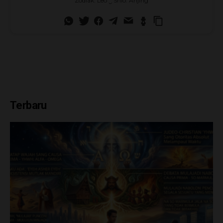
Zodiak: Leo ‿ Shio: Anjing
Terbaru