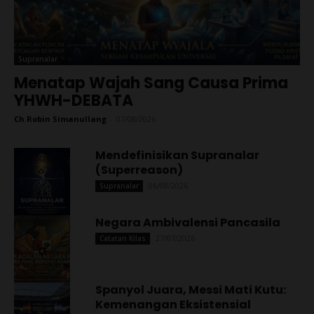
Supranalar
Menatap Wajah Sang Causa Prima
YHWH-DEBATA
Ch Robin Simanullang
-
07/08/2026
Mendefinisikan Supranalar
(Superreason)
06/08/2026
Supranalar
Negara Ambivalensi Pancasila
27/07/2026
Catatan Kilas
Spanyol Juara, Messi Mati Kutu:
Kemenangan Eksistensial