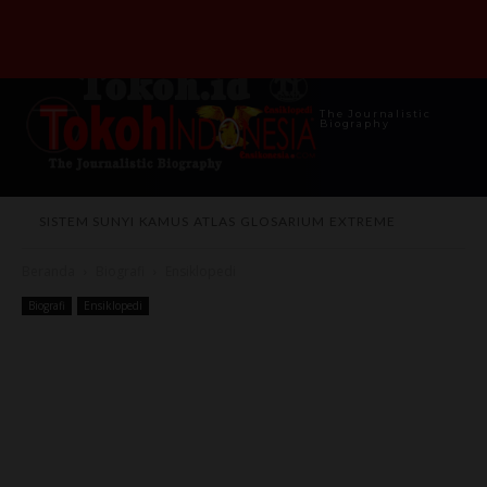
The Journalistic
Biography
SISTEM SUNYI
KAMUS
ATLAS
GLOSARIUM
EXTREME
Beranda
Biografi
Ensiklopedi
Biografi
Ensiklopedi