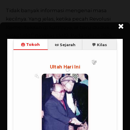
Tidak banyak informasi mengenai masa
kecilnya. Yang jelas, ketika pecah Revolusi
Kemerdekaan di Surabaya, ia baru duduk di
kelas I SMT (tingkat SMA). Pada tahun 1945
Widjojo bergabung dengan pasukan pelajar
yang kemudian dikenal sebagai TRIP. Seorang
teman dekatnya, Pansa Tampubolon —
pendeta Advent yang kini bekerja di sebuah
grup penerbitan — bercerita tentang
kegigihan Widjojo. Katanya, ”Widjojo anak
pemberani. Bertempur dengan granat di
tangan, ia nyaris gugur di daerah Ngaglik dan
Gunung Sari Surabaya.”
Usai perang, Widjojo sempat mengajar di SMP