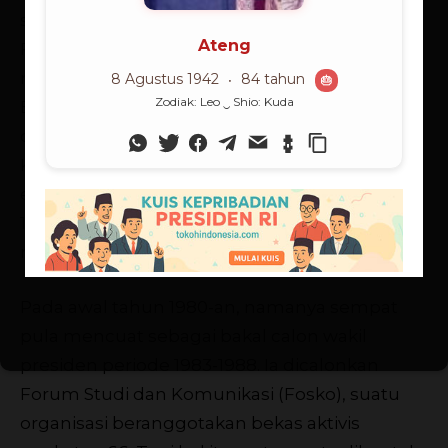
selama tiga tahun. Kemudian ia kuliah di
Fakultas Ekonomi, Universitas Indonesia dan
mengkhususkan diri pada bidang demografi.
Berkat kecerdasan dan kegigihannya, ia lulus
dari FE UI dengan predikat cum laude.
Kemudian saat mengambil gelar doktor
ekonomi di Universitas Berkeley, California, AS,
1961, Widjojo muncul sebagai sarjana paling
menonjol. Dan sejak itu kariernya melesat.
Pada awal tahun 1980-an, namanya sempat
pula mencuat sebagai bakal calon wakil
presiden periode 1983-1988. Ia dicalonkan
Forum Studi dan Komunikasi (Fosko), suatu
organisasi beranggotakan bekas aktivis