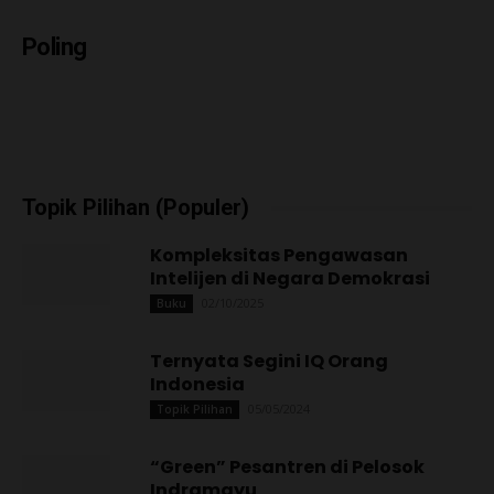
Poling
Topik Pilihan (Populer)
Kompleksitas Pengawasan
Intelijen di Negara Demokrasi
02/10/2025
Buku
Ternyata Segini IQ Orang
Indonesia
05/05/2024
Topik Pilihan
“Green” Pesantren di Pelosok
Indramayu