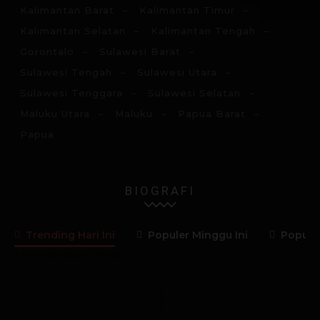
Kalimantan Barat
Kalimantan Timur
Kalimantan Selatan
Kalimantan Tengah
Gorontalo
Sulawesi Barat
Sulawesi Tengah
Sulawesi Utara
Sulawesi Tenggara
Sulawesi Selatan
Maluku Utara
Maluku
Papua Barat
Papua
BIOGRAFI
Trending Hari Ini
Populer Minggu Ini
Populer
Lama Membaca:
3
menit