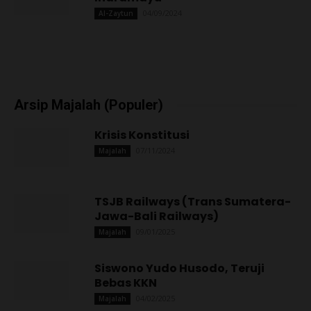
04/09/2024
Al-Zaytun
Arsip Majalah (Populer)
Krisis Konstitusi
07/11/2024
Majalah
TSJB Railways (Trans Sumatera-
Jawa-Bali Railways)
09/01/2025
Majalah
Siswono Yudo Husodo, Teruji
Bebas KKN
04/02/2025
Majalah