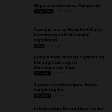
Negara Ambivalensi Pancasila
27/07/2026
Catatan Kilas
Spanyol Juara, Messi Mati Kutu:
Kemenangan Eksistensial
Sepakbola
20/07/2026
Berita
Rangkuman Sintesis: Supranalar
Melangitkan Logika
Membumikan Iman
06/07/2026
Supranalar
Supranalar Melampaui Batas
Langit Logika
25/06/2026
Supranalar
In Memoriam Ustad Abdul Halim: