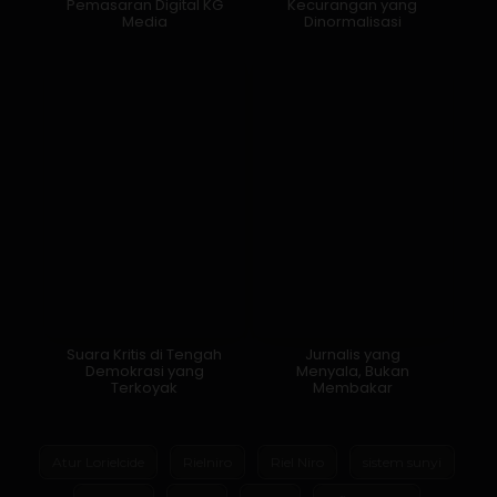
Pemasaran Digital KG
Kecurangan yang
Media
Dinormalisasi
Suara Kritis di Tengah
Jurnalis yang
Demokrasi yang
Menyala, Bukan
Terkoyak
Membakar
Atur Lorielcide
Rielniro
Riel Niro
sistem sunyi