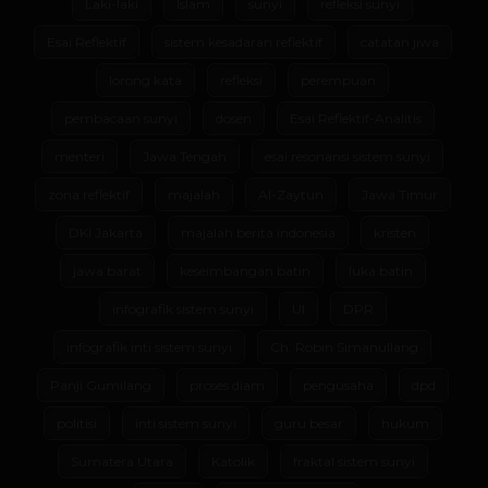
Laki-laki
Islam
sunyi
refleksi sunyi
Esai Reflektif
sistem kesadaran reflektif
catatan jiwa
lorong kata
refleksi
perempuan
pembacaan sunyi
dosen
Esai Reflektif-Analitis
menteri
Jawa Tengah
esai resonansi sistem sunyi
zona reflektif
majalah
Al-Zaytun
Jawa Timur
DKI Jakarta
majalah berita indonesia
kristen
jawa barat
keseimbangan batin
luka batin
infografik sistem sunyi
UI
DPR
infografik inti sistem sunyi
Ch. Robin Simanullang
Panji Gumilang
proses diam
pengusaha
dpd
politisi
inti sistem sunyi
guru besar
hukum
Sumatera Utara
Katolik
fraktal sistem sunyi