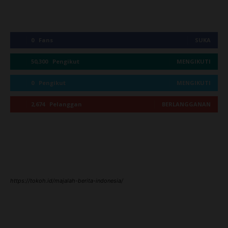
0
Fans
SUKA
50,300
Pengikut
MENGIKUTI
0
Pengikut
MENGIKUTI
2,674
Pelanggan
BERLANGGANAN
https://tokoh.id/majalah-berita-indonesia/