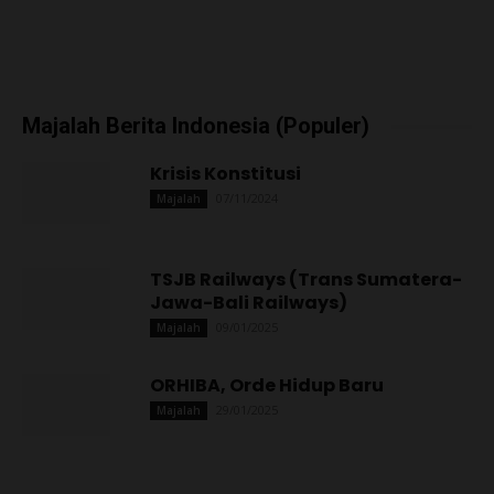
Majalah Berita Indonesia (Populer)
Krisis Konstitusi
07/11/2024
Majalah
TSJB Railways (Trans Sumatera-
Jawa-Bali Railways)
09/01/2025
Majalah
ORHIBA, Orde Hidup Baru
29/01/2025
Majalah