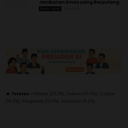
Jembatan Emas yang Berpulang
15/06/2026
Berita Tokoh
🔥 Teratas:
Habibie (23.2%), Jokowi (19.3%), Gusdur
(16.3%), Megawati (10.5%), Soeharto (9.2%)