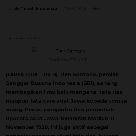
Penulis
Tokoh Indonesia
-
18/03/2006
0
Lama Membaca:
3
menit
Tien Santoso | Tokoh.ID
[DIREKTORI] Dra Hj Tien Santoso, pemilik
Sanggar Busana Indonesia (SBI), senang
membagikan ilmu baik mengenai tata rias
maupun tata cara adat Jawa kepada semua
orang. Perias pengantin dan pemerhati
upacara adat Jawa, kelahiran Madiun 11
November 1950, ini juga aktif sebagai
pengajar program studi tata rias, jurusan