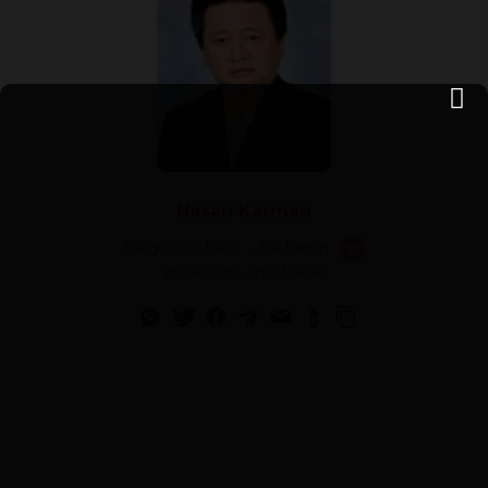
Hasan Karman
6 Agustus 1962
64 tahun
🎂
Zodiak: Leo ‿ Shio: Macan