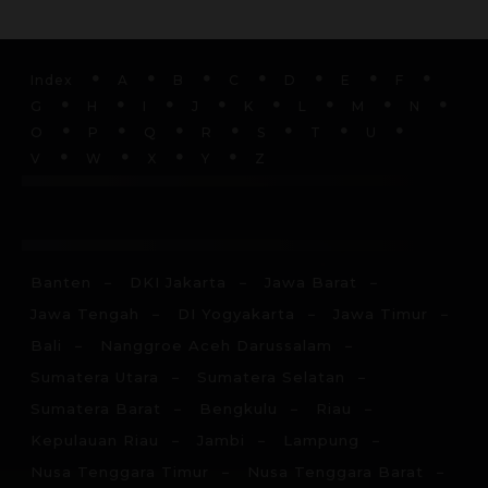
Index
A
B
C
D
E
F
G
H
I
J
K
L
M
N
O
P
Q
R
S
T
U
V
W
X
Y
Z
Islam
Kristen
Katolik
Buddha
Hindu
Keper
Banten
DKI Jakarta
Jawa Barat
Jawa Tengah
DI Yogyakarta
Jawa Timur
Bali
Nanggroe Aceh Darussalam
Sumatera Utara
Sumatera Selatan
Sumatera Barat
Bengkulu
Riau
Kepulauan Riau
Jambi
Lampung
Nusa Tenggara Timur
Nusa Tenggara Barat