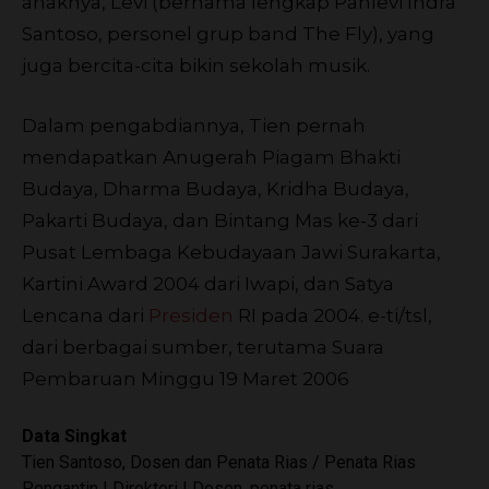
anaknya, Levi (bernama lengkap Pahlevi Indra
Santoso, personel grup band The Fly), yang
juga bercita-cita bikin sekolah musik.
Dalam pengabdiannya, Tien pernah
mendapatkan Anugerah Piagam Bhakti
Budaya, Dharma Budaya, Kridha Budaya,
Pakarti Budaya, dan Bintang Mas ke-3 dari
Pusat Lembaga Kebudayaan Jawi Surakarta,
Kartini Award 2004 dari Iwapi, dan Satya
Lencana dari
Presiden
RI pada 2004.
e-ti/tsl,
dari berbagai sumber, terutama Suara
Pembaruan Minggu 19 Maret 2006
Data Singkat
Tien Santoso, Dosen dan Penata Rias / Penata Rias
Pengantin | Direktori | Dosen, penata rias