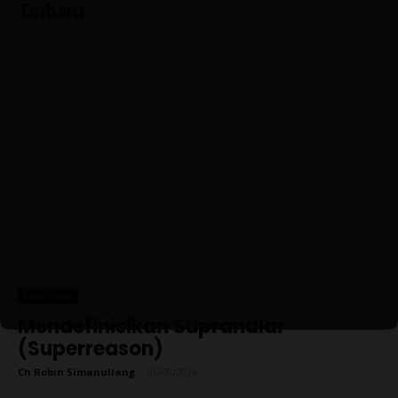
Terbaru
Supranalar
Mendefinisikan Supranalar
(Superreason)
Ch Robin Simanullang
-
06/08/2026