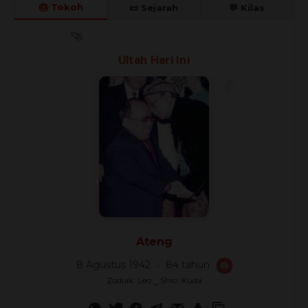
🎂 Tokoh
📜 Sejarah
💬 Kilas
🎊
🎈
Ultah Hari Ini
🎉
Ateng
8 Agustus 1942
84 tahun
🎂
Zodiak: Leo ‿ Shio: Kuda