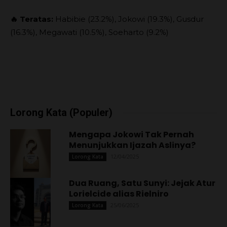
🔥 Teratas:
Habibie (23.2%), Jokowi (19.3%), Gusdur
(16.3%), Megawati (10.5%), Soeharto (9.2%)
Lorong Kata (Populer)
Mengapa Jokowi Tak Pernah
Menunjukkan Ijazah Aslinya?
12/04/2025
Lorong Kata
Dua Ruang, Satu Sunyi: Jejak Atur
Lorielcide alias Rielniro
25/06/2025
Lorong Kata