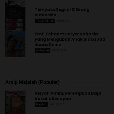
Ternyata Segini IQ Orang
Indonesia
05/05/2024
Topik Pilihan
Prof. Yohanes Surya: Rahasia
yang Mengubah Anak Biasa Jadi
Juara Dunia
05/05/2025
Al-Zaytun
Arsip Majalah (Populer)
Aisyah Amini, Perempuan Baja
Vokalis Senayan
30/01/2025
Majalah