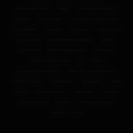
pembacaan sunyi
dosen
Esai Reflektif-Analitis
menteri
Jawa Tengah
esai resonansi sistem sunyi
zona reflektif
majalah
Al-Zaytun
Jawa Timur
DKI Jakarta
majalah berita indonesia
kristen
jawa barat
keseimbangan batin
luka batin
infografik sistem sunyi
UI
DPR
Ch. Robin Simanullang
infografik inti sistem sunyi
Panji Gumilang
proses diam
pengusaha
dpd
politisi
inti sistem sunyi
guru besar
hukum
Sumatera Utara
Katolik
fraktal sistem sunyi
penulis
iman