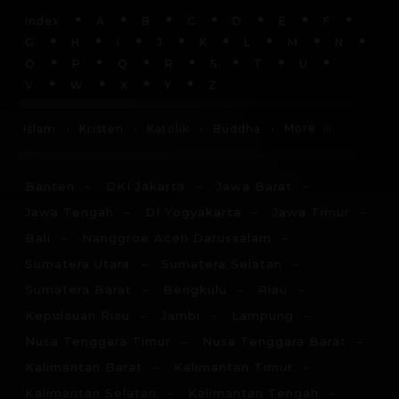
Index
A
B
C
D
E
F
G
H
I
J
K
L
M
N
O
P
Q
R
S
T
U
V
W
X
Y
Z
More
Islam
Kristen
Katolik
Buddha
Banten
DKI Jakarta
Jawa Barat
Jawa Tengah
DI Yogyakarta
Jawa Timur
Bali
Nanggroe Aceh Darussalam
Sumatera Utara
Sumatera Selatan
Sumatera Barat
Bengkulu
Riau
Kepulauan Riau
Jambi
Lampung
Nusa Tenggara Timur
Nusa Tenggara Barat
Kalimantan Barat
Kalimantan Timur
Kalimantan Selatan
Kalimantan Tengah