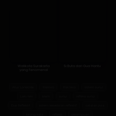
Walikota Surakarta
Si Buta dari Gua Hantu
yang Fenomenal
Atur Lorielcide
Rielniro
Riel Niro
sistem sunyi
Laki-laki
Islam
sunyi
refleksi sunyi
Esai Reflektif
sistem kesadaran reflektif
catatan jiwa
lorong kata
refleksi
perempuan