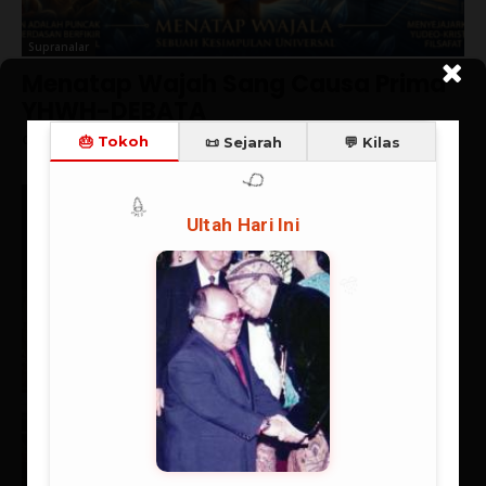
Supranalar
Menatap Wajah Sang Causa Prima
YHWH-DEBATA
Ch Robin Simanullang
-
07/08/2026
Mendefinisikan Supranalar
(Superreason)
06/08/2026
Supranalar
Negara Ambivalensi Pancasila
27/07/2026
Catatan Kilas
Spanyol Juara, Messi Mati Kutu:
Kemenangan Eksistensial
Sepakbola
20/07/2026
Berita