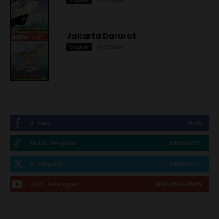
Majalah
Jakarta Darurat
06/11/2024
Majalah
0
Fans
SUKA
50,300
Pengikut
MENGIKUTI
0
Pengikut
MENGIKUTI
2,674
Pelanggan
BERLANGGANAN