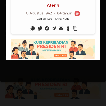
Rangkuman Sintesis: Supranalar
Melangitkan Logika
Membumikan Iman
06/07/2026
Supranalar
Supranalar Melampaui Batas
Langit Logika
25/06/2026
Supranalar