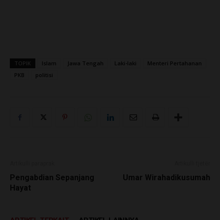
TOPIK
Islam
Jawa Tengah
Laki-laki
Menteri Pertahanan
PKB
politisi
Artikulli paraprak
Artikulli tjetër
Pengabdian Sepanjang
Umar Wirahadikusumah
Hayat