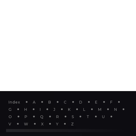
Index
A
B
C
D
E
F
G
H
I
J
K
L
M
N
O
P
Q
R
S
T
U
V
W
X
Y
Z