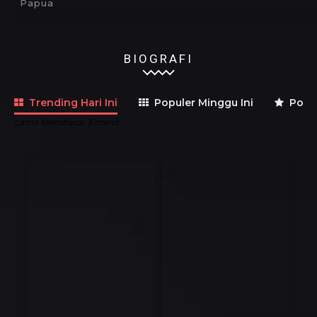
Papua
BIOGRAFI
Trending Hari Ini
Populer Minggu Ini
Popul
Lama Membaca:
3
menit