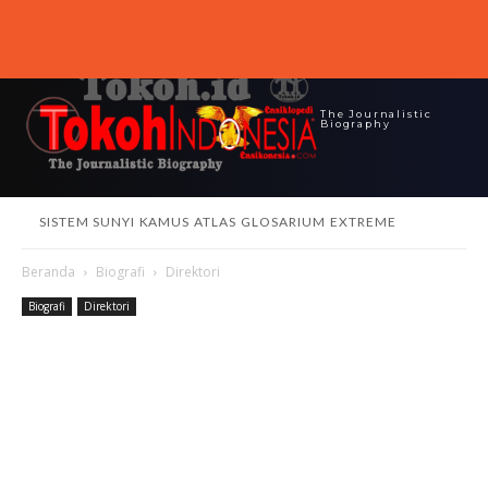
The Journalistic
Biography
SISTEM SUNYI
KAMUS
ATLAS
GLOSARIUM
EXTREME
Beranda
Biografi
Direktori
Biografi
Direktori