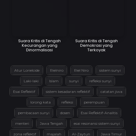
Suara Kritis di Tengah
Suara Kritis di Tengah
Kecurangan yang
Demokrasi yang
Dinormalisasi
Terkoyak
Atur Lorielcide
Rielniro
Riel Niro
sistem sunyi
Laki-laki
Islam
sunyi
refleksi sunyi
Esai Reflektif
sistem kesadaran reflektif
catatan jiwa
lorong kata
refleksi
perempuan
pembacaan sunyi
dosen
Esai Reflektif-Analitis
menteri
Jawa Tengah
esai resonansi sistem sunyi
zona reflektif
majalah
Al-Zaytun
Jawa Timur