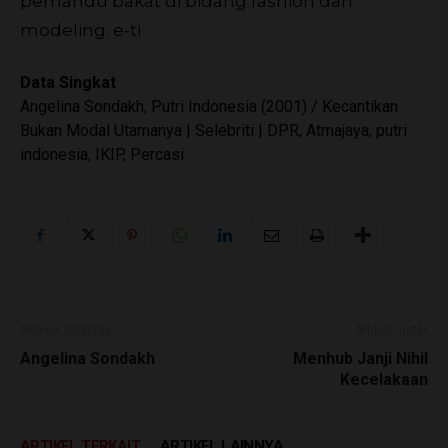
pemandu bakat di bidang fashion dan
modeling.
e-ti
Data Singkat
Angelina Sondakh, Putri Indonesia (2001) / Kecantikan
Bukan Modal Utamanya | Selebriti | DPR, Atmajaya, putri
indonesia, IKIP, Percasi
Artikulli paraprak
Artikulli tjetër
Angelina Sondakh
Menhub Janji Nihil
Kecelakaan
ARTIKEL TERKAIT
ARTIKEL LAINNYA