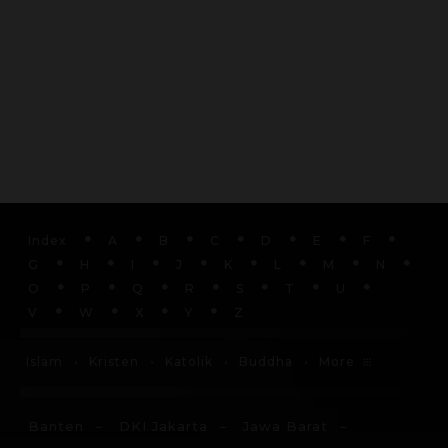
Index
A
B
C
D
E
F
G
H
I
J
K
L
M
N
O
P
Q
R
S
T
U
V
W
X
Y
Z
More
Islam
Kristen
Katolik
Buddha
Banten
DKI Jakarta
Jawa Barat