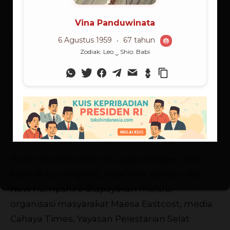
alam. Tarsius dianggap sebagai binatang yang
terancam kepunahan.
Binatang ini monogami, hanya berpasangan
dengan satu lawan jenis. Konon, begitu salah
satu mati, tidak berapa lama pasangan
monogaminya akan mati juga. “Hidup
berpasangan binatang ini seperti kisah cinta
abadi,” kisah Angel.
Putri Indonesia 2001 ini, pada Oktober 2002,
hadir di Los Angeles, New York, Boston, dan
New Hampshire diupayakan melalui
organisasi masyarakat Maesa Eastcost, media
Cahaya Times, Yayasan Pelestarian Selat