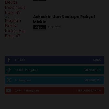
Askeskin dan Nestapa Rakyat
Miskin
21/11/2024
Majalah
0
Fans
SUKA
50,300
Pengikut
MENGIKUTI
0
Pengikut
MENGIKUTI
2,674
Pelanggan
BERLANGGANAN