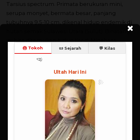
Tarsius spectrum. Primata berukuran mini,
serupa monyet, bermata besar, panjang
tubuhnya 9,5-10 cm, dikenal hidup endemik di
hutan semak Sulawesi Utara (Sulut). Binatang
ini bisa ditemukan hidup liar di Minahasa,
Bitung, Dumoga, dan Gorontalo. Bahasa
setempat menyebutnya “tangkasi”. Spesies
lain tarsius juga bisa ditemukan di hutan
semak Sumatera, Bangka, dan Kalimantan,
serta Filipina.
Sejak tahun 1990, Tarsius telah masuk dalam
“daftar merah” IUCN (International Union for
Conservation of Nature and Natural
Resources)-lembaga internasional yang
bergerak pada perlindungan sumber daya