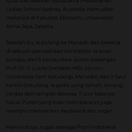
lulus dari sekolah berasrama Presbiterian
Ladies School Sydney, Australia. Kemudian
melanjut di Fakultas Ekonomi, Universitas
Atma Jaya, Jakarta.
Setelah itu, ia pulang ke Manado dan bekerja
di sebuah perusahaan kontraktor. Ia anak
bungsu dari 5 bersaudara, puteri pasangan
Prof. Dr. Ir. Lucky Sondakh,MEc (
dosen
Universitas Sam Ratulangi, Menado) dan Ir Saul
Kartini Dotulong. Ia gadis yang ramah, tenang,
cerdas dan tampak dewasa. Tutur katanya
halus. Puteri yang hobi membaca ini juga
mampu memainkan keyboard dan organ.
Menurutnya, tugas sebagai Putri Indonesia