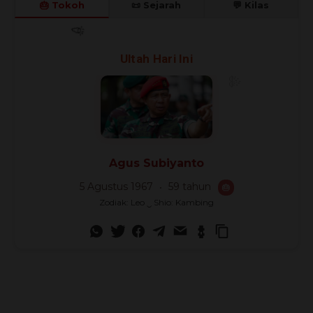
🎂 Tokoh
📜 Sejarah
💬 Kilas
🎊
🎈
🎉
Ultah Hari Ini
Agus Subiyanto
5 Agustus 1967
59 tahun
🎂
Zodiak: Leo ‿ Shio: Kambing