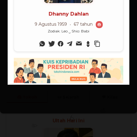
Simpan nama, email, dan situs web saya di
browser ini untuk lain kali saya berkomentar.
🎂 Tokoh
📜 Sejarah
💬 Kilas
🎉
Ultah Hari Ini
🎊
🎈