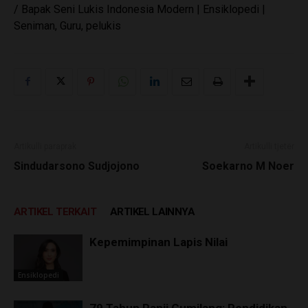
/ Bapak Seni Lukis Indonesia Modern | Ensiklopedi |
Seniman, Guru, pelukis
Artikulli paraprak
Artikulli tjetër
Sindudarsono Sudjojono
Soekarno M Noer
ARTIKEL TERKAIT
ARTIKEL LAINNYA
Kepemimpinan Lapis Nilai
Ensiklopedi
79 Tahun Panji Gumilang: Pendidikan