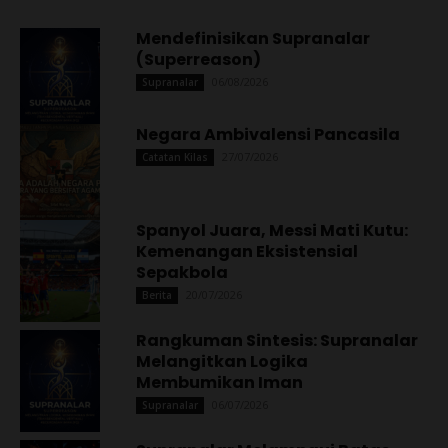
Mendefinisikan Supranalar
(Superreason)
06/08/2026
Supranalar
Negara Ambivalensi Pancasila
27/07/2026
Catatan Kilas
Spanyol Juara, Messi Mati Kutu:
Kemenangan Eksistensial
Sepakbola
20/07/2026
Berita
Rangkuman Sintesis: Supranalar
Melangitkan Logika
Membumikan Iman
06/07/2026
Supranalar