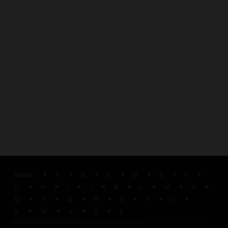
Index
A
B
C
D
E
F
G
H
I
J
K
L
M
N
O
P
Q
R
S
T
U
V
W
X
Y
Z