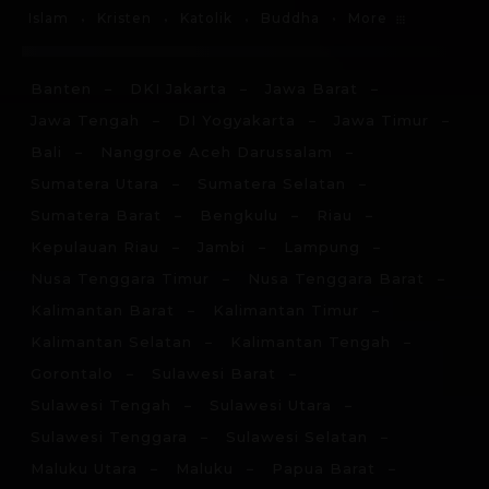
More
Islam
Kristen
Katolik
Buddha
Banten
DKI Jakarta
Jawa Barat
Jawa Tengah
DI Yogyakarta
Jawa Timur
Bali
Nanggroe Aceh Darussalam
Sumatera Utara
Sumatera Selatan
Sumatera Barat
Bengkulu
Riau
Kepulauan Riau
Jambi
Lampung
Nusa Tenggara Timur
Nusa Tenggara Barat
Kalimantan Barat
Kalimantan Timur
Kalimantan Selatan
Kalimantan Tengah
Gorontalo
Sulawesi Barat
Sulawesi Tengah
Sulawesi Utara
Sulawesi Tenggara
Sulawesi Selatan
Maluku Utara
Maluku
Papua Barat