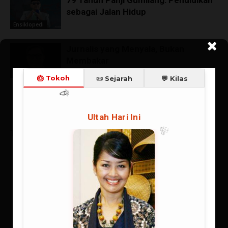
sebagai Jalan Hidup
Ensiklopedi
Jurnalis yang Menyala, Bukan
Membakar
Ensiklopedi
TINGGALKAN KOMENTAR