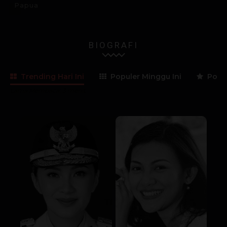
Papua
BIOGRAFI
Trending Hari Ini
Populer Minggu Ini
Popul
Lama Membaca:
3
menit