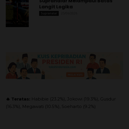
Supranalar Melampaui Batas
Langit Logika
25/06/2026
Supranalar
🔥 Teratas:
Habibie (23.2%), Jokowi (19.3%), Gusdur
(16.3%), Megawati (10.5%), Soeharto (9.2%)