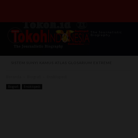
The Journalistic
Biography
SISTEM SUNYI
KAMUS
ATLAS
GLOSARIUM
EXTREME
Beranda
Biografi
Ensiklopedi
Biografi
Ensiklopedi