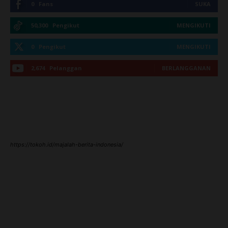
0
Fans
SUKA
50,300
Pengikut
MENGIKUTI
0
Pengikut
MENGIKUTI
2,674
Pelanggan
BERLANGGANAN
https://tokoh.id/majalah-berita-indonesia/