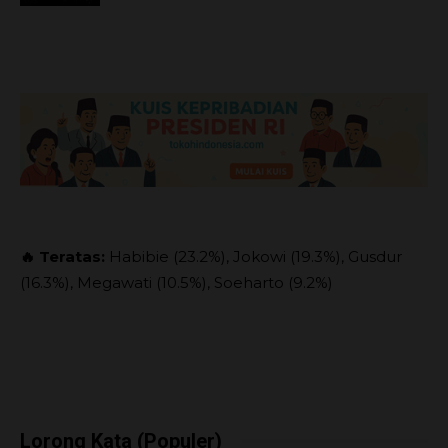
🔥 Teratas:
Habibie (23.2%), Jokowi (19.3%), Gusdur
(16.3%), Megawati (10.5%), Soeharto (9.2%)
Lorong Kata (Populer)