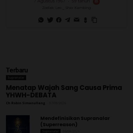
7 Agustus 1967
59 tahun
🎂
Zodiak: Leo ‿ Shio: Kambing
Terbaru
Supranalar
Menatap Wajah Sang Causa Prima
YHWH-DEBATA
Ch Robin Simanullang
-
07/08/2026
Mendefinisikan Supranalar
(Superreason)
06/08/2026
Supranalar