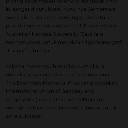
bidang kegempaan karena di Indonesia ilmu
ini sangat dibutuhkan,” tuturnya. Sementara
masalah itu dalam perenungan, kebetulan
pula dia bertemu dengan Prof B Kennett dari
Australian National University. “Saya lalu
memutuskan untuk mendalami geotomografi
di sana,” tuturnya.
Selama menempuh studi di Australia, ia
mendapatkan penghargaan internasional,
The Doornbos Memorial Prize yang diberikan
International Union of Geodesy and
Geophysics (IUGG) atas riset doktoralnya
mengenai tomografi beresolusi tinggi untuk
zona subduksi.