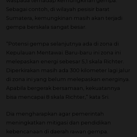
waspada terhadap kemungkinan gempa.
Sebagai contoh, di wilayah pesisir barat
Sumatera, kemungkinan masih akan terjadi
gempa berskala sangat besar.
“Potensi gempa selanjutnya ada di zona di
Kepulauan Mentawai. Baru-baru ini zona ini
melepaskan energi sebesar 5,1 skala Richter.
Diperkirakan masih ada 300 kilometer lagi jalur
di zona ini yang belum melepaskan energinya.
Apabila bergerak bersamaan, kekuatannya
bisa mencapai 8 skala Richter,” kata Sri.
Dia mengharapkan agar pemerintah
meningkatkan mitigasi dan pendidikan
kebencanaan di daerah rawan gempa.