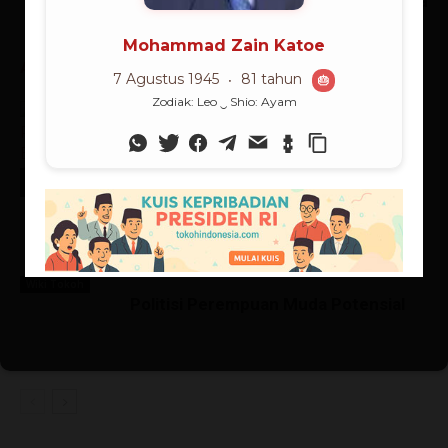
Terlama
ARTIKEL TERKAIT
ARTIKEL LAINNYA
Pendiri Hadassah of Indonesia
Wiki Tokoh
Wiki Tokoh
Cetusan Hati Pengagum Prabowo
Wiki Tokoh
Politisi Perempuan Muda Potensial