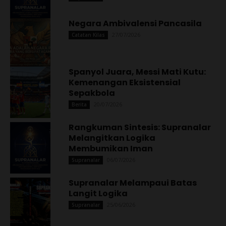
Negara Ambivalensi Pancasila
27/07/2026
Catatan Kilas
Spanyol Juara, Messi Mati Kutu:
Kemenangan Eksistensial
Sepakbola
20/07/2026
Berita
Rangkuman Sintesis: Supranalar
Melangitkan Logika
Membumikan Iman
06/07/2026
Supranalar
Supranalar Melampaui Batas
Langit Logika
25/06/2026
Supranalar