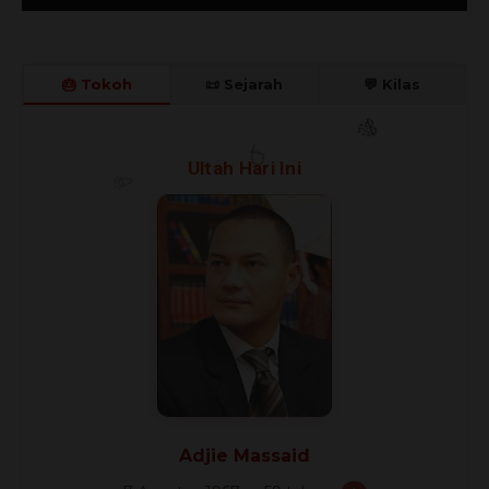
🎂 Tokoh
📜 Sejarah
💬 Kilas
Ultah Hari Ini
🎊
🎈
🎉
Adjie Massaid