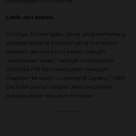
melengkapi ilmu seismik.
Lebih dari materi
Uniknya, Sri mengaku, karier yang cemerlang
sebagai seorang ilmuwan yang menekuni
masalah gempa bumi adalah sebuah
“kecelakaan takdir”. Setelah lulus sarjana
Geofisika ITB dia melanjutkan program
magister ke Kyoto University di Jepang (1989).
Dia tidak pernah terpikir akan berprofesi
sebagai dosen ataupun ilmuwan.
Advertisement