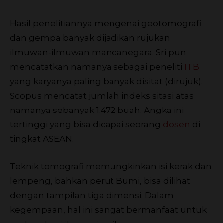
Hasil penelitiannya mengenai geotomografi
dan gempa banyak dijadikan rujukan
ilmuwan-ilmuwan mancanegara. Sri pun
mencatatkan namanya sebagai peneliti
ITB
yang karyanya paling banyak disitat (dirujuk).
Scopus mencatat jumlah indeks sitasi atas
namanya sebanyak 1.472 buah. Angka ini
tertinggi yang bisa dicapai seorang
dosen
di
tingkat ASEAN.
Teknik tomografi memungkinkan isi kerak dan
lempeng, bahkan perut Bumi, bisa dilihat
dengan tampilan tiga dimensi. Dalam
kegempaan, hal ini sangat bermanfaat untuk