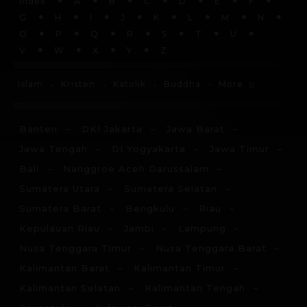
Index
A
B
C
D
E
F
G
H
I
J
K
L
M
N
O
P
Q
R
S
T
U
V
W
X
Y
Z
More
Islam
Kristen
Katolik
Buddha
Banten
DKI Jakarta
Jawa Barat
Jawa Tengah
DI Yogyakarta
Jawa Timur
Bali
Nanggroe Aceh Darussalam
Sumatera Utara
Sumatera Selatan
Sumatera Barat
Bengkulu
Riau
Kepulauan Riau
Jambi
Lampung
Nusa Tenggara Timur
Nusa Tenggara Barat
Kalimantan Barat
Kalimantan Timur
Kalimantan Selatan
Kalimantan Tengah