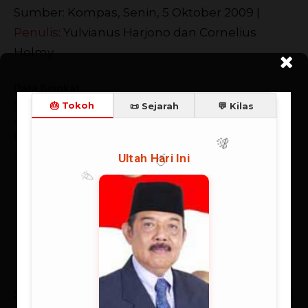
Sumber: Kompas, Senin, 5 Oktober 2009 |
Penulis
: Yulvianus Harjono dan Cornelius
Helmy
Data Singkat
Sri Widiyantoro, Guru Besar Pertama di ITB dan Indonesia
dalam bidang Seismologi / Membedah Lempeng Bumi |
Wiki-tokoh | Dosen, teknik, peneliti, geofisika, gempat,
seismolog
Artikulli paraprak
Artikulli tjetër
Sri Widiyantoro
Gubernur Lemhannas