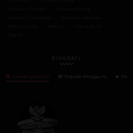
Gorontalo
Sulawesi Barat
Sulawesi Tengah
Sulawesi Utara
Sulawesi Tenggara
Sulawesi Selatan
Maluku Utara
Maluku
Papua Barat
Papua
BIOGRAFI
Trending Hari Ini
Populer Minggu Ini
Popul
Lama Membaca:
3
menit