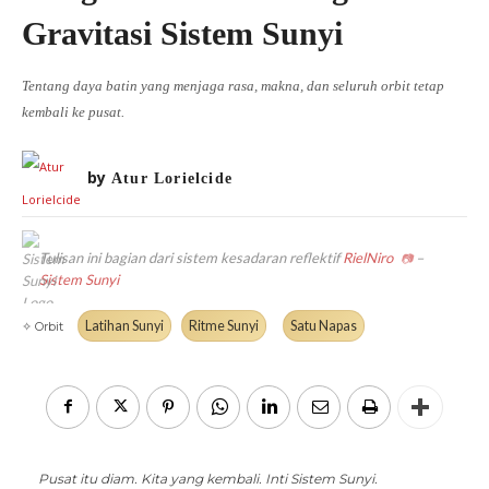
DIALEKTIKA SUNYI
PEMBACAAN SUNYI
Gravitasi Sistem Sunyi
JEJAK SUNYI DI LUAR
JEJAK SUNYI DALAM MUSIK
EXTREME DISTORTION
Tentang daya batin yang menjaga rasa, makna, dan seluruh orbit tetap
kembali ke pusat.
by
Atur Lorielcide
Tulisan ini bagian dari sistem kesadaran reflektif
RielNiro
–
📷
Sistem Sunyi
Latihan Sunyi
Ritme Sunyi
Satu Napas
✧ Orbit
Pusat itu diam. Kita yang kembali. Inti Sistem Sunyi.