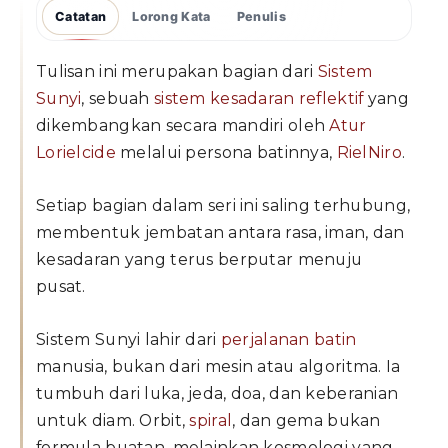
Catatan
Lorong Kata
Penulis
Tulisan ini merupakan bagian dari
Sistem
Sunyi
, sebuah
sistem kesadaran reflektif
yang
dikembangkan secara mandiri oleh
Atur
Lorielcide
melalui persona batinnya,
RielNiro
.
Setiap bagian dalam seri ini saling terhubung,
membentuk jembatan antara rasa, iman, dan
kesadaran yang terus berputar menuju
pusat.
Sistem Sunyi lahir dari
perjalanan batin
manusia, bukan dari mesin atau algoritma. Ia
tumbuh dari luka, jeda, doa, dan keberanian
untuk diam. Orbit,
spiral
, dan gema bukan
formula buatan, melainkan kosmologi yang