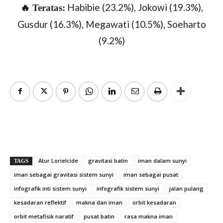
Habibie (23.2%), Jokowi (19.3%),
🔥 Teratas:
Gusdur (16.3%), Megawati (10.5%), Soeharto
(9.2%)
Atur Lorielcide
gravitasi batin
iman dalam sunyi
TAGS
iman sebagai gravitasi sistem sunyi
iman sebagai pusat
infografik inti sistem sunyi
infografik sistem sunyi
jalan pulang
kesadaran reflektif
makna dan iman
orbit kesadaran
orbit metafisik naratif
pusat batin
rasa makna iman