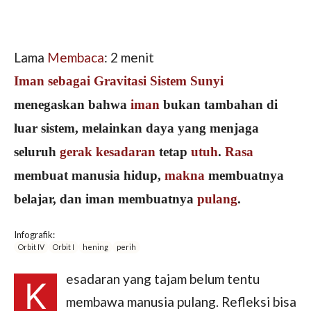
Lama
Membaca
:
2
menit
Iman sebagai Gravitasi Sistem Sunyi
menegaskan bahwa
iman
bukan tambahan di
luar sistem, melainkan daya yang menjaga
seluruh
gerak kesadaran
tetap
utuh
.
Rasa
membuat manusia hidup,
makna
membuatnya
belajar, dan iman membuatnya
pulang
.
Infografik:
Orbit IV
Orbit I
hening
perih
esadaran yang tajam belum tentu
K
membawa manusia pulang. Refleksi bisa