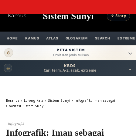
Sistem Sunyi
Kamus
✧ Story
HOME
KAMUS
ATLAS
GLOSARIUM
SEARCH
EXTREME
PETA SISTEM
⊙
Orbit dan jenis tulisan
KBDS
⌄
◎
ORBIT UTAMA
Cari term, A-Z, acak, extreme
Pengantar
Psikospiritual
Relasional
Eksistensial-Kreatif
Beranda
Lorong Kata
Sistem Sunyi
Infografik: Iman sebagai
Metafisik-Naratif
Penutup
Gravitasi Sistem Sunyi
JENIS TULISAN
infografik
Infografik: Iman sebagai
ESAI RESONANSI
FRAKTAL
INFOGRAFIK