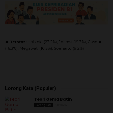
🔥 Teratas:
Habibie (23.2%), Jokowi (19.3%), Gusdur
(16.3%), Megawati (10.5%), Soeharto (9.2%)
Lorong Kata (Populer)
Teori Gema Batin
13/10/2025
Lorong Kata