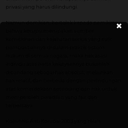
privasi yang harus dilindungi.
Namun demikian, bertolak kepada pemikiran
bahwa korupsi merupakan sumber
kemiskinan dan kejahatan serius yang sulit
pembuktiannya di dalam praktik sistem
hukum di semua negara, maka hak asasi
individu atas harta kekayaannya bukanlah
dipandang sebagai hak absolut, melainkan
hak relatif, dan berbeda dengan perlindungan
atas kemerdekaan seseorang dan hak untuk
memperoleh peradilan yang fair dan
terpercaya.
Konvensi Anti Korupsi 2003 yang telah