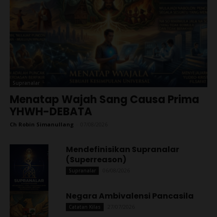
Supranalar
Menatap Wajah Sang Causa Prima
YHWH-DEBATA
Ch Robin Simanullang
-
07/08/2026
Mendefinisikan Supranalar
(Superreason)
06/08/2026
Supranalar
Negara Ambivalensi Pancasila
27/07/2026
Catatan Kilas