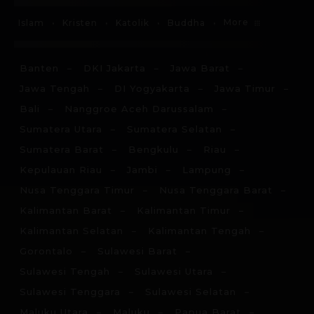
More
Islam
Kristen
Katolik
Buddha
Banten
DKI Jakarta
Jawa Barat
Jawa Tengah
DI Yogyakarta
Jawa Timur
Bali
Nanggroe Aceh Darussalam
Sumatera Utara
Sumatera Selatan
Sumatera Barat
Bengkulu
Riau
Kepulauan Riau
Jambi
Lampung
Nusa Tenggara Timur
Nusa Tenggara Barat
Kalimantan Barat
Kalimantan Timur
Kalimantan Selatan
Kalimantan Tengah
Gorontalo
Sulawesi Barat
Sulawesi Tengah
Sulawesi Utara
Sulawesi Tenggara
Sulawesi Selatan
Maluku Utara
Maluku
Papua Barat