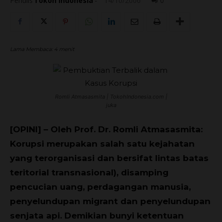
Penulis
Tokoh Indonesia
-
14/10/2006
0
Lama Membaca:
4
menit
Romli Atmasasmita | TokohIndonesia.com |
juka
[OPINI] – Oleh Prof. Dr. Romli Atmasasmita:
Korupsi merupakan salah satu kejahatan
yang terorganisasi dan bersifat lintas batas
teritorial transnasional), disamping
pencucian uang, perdagangan manusia,
penyelundupan migrant dan penyelundupan
senjata api. Demikian bunyi ketentuan