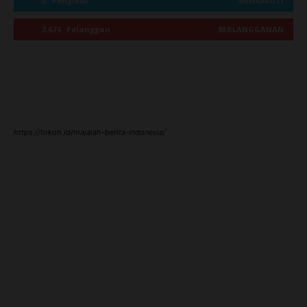
0
Pengikut
MENGIKUTI
2,674
Pelanggan
BERLANGGANAN
https://tokoh.id/majalah-berita-indonesia/