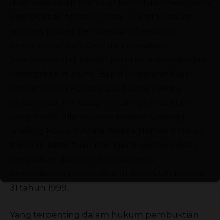
diratifikasi telah memuat ketentuan mengenai
pembuktian terbalik (Pasal 31 ayat 8) dalam
konteks proses pembekuan (freezing),
perampasan (seizure), dan penyitaan
(confiscation) di bawah judul Kriminalisasi dan
Penegakan Hukum (Bab III). Pascaratifikasi
Konvensi Anti Korupsi 2003 sudah tentu
berdampak terhadap hukum pembuktian
yang masih dilandaskan kepada Undang-
undang Hukum Acara Pidana Nomor 8 tahun
1981 dan ketentuan mengenai penyelidikan,
penyidikan dan penuntutan serta
pemeriksaan pengadilan di dalam UU nomor
31 tahun 1999.
Yang terpenting dalam hukum pembuktian