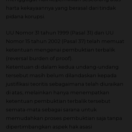
harta kekayaannya yang berasal dari tindak
pidana korupsi.
UU Nomor 31 tahun 1999 (Pasal 31) dan UU
Nomor 15 tahun 2002 (Pasal 37) telah memuat
ketentuan mengenai pembuktian terbalik
(reversal burden of proof).
Ketentuan di dalam kedua undang-undang
tersebut masih belum dilandaskan kepada
justifikasi teoritis sebagaimana telah diuraikan
di atas, melainkan hanya menempatkan
ketentuan pembuktian terbalik tersebut
semata-mata sebagai sarana untuk
memudahkan proses pembuktian saja tanpa
dipertimbangkan aspek hak asasi