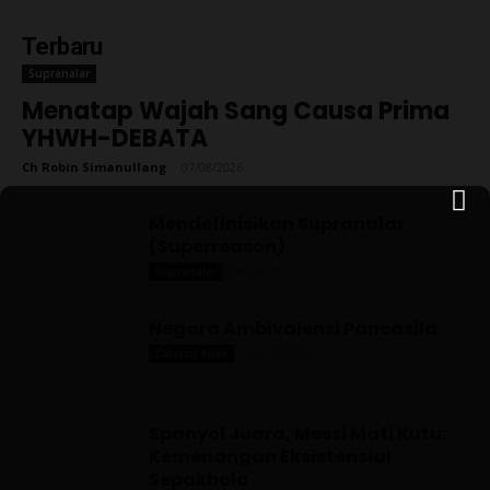
Terbaru
Supranalar
Menatap Wajah Sang Causa Prima
YHWH-DEBATA
Ch Robin Simanullang
-
07/08/2026
Mendefinisikan Supranalar
(Superreason)
06/08/2026
Supranalar
Negara Ambivalensi Pancasila
27/07/2026
Catatan Kilas
Spanyol Juara, Messi Mati Kutu:
Kemenangan Eksistensial
Sepakbola