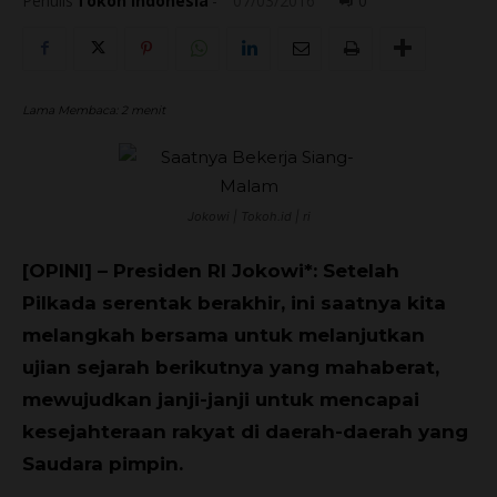
Penulis
Tokoh Indonesia
-
07/03/2016
0
Lama Membaca:
2
menit
Jokowi | Tokoh.id | ri
[OPINI] – Presiden RI Jokowi*: Setelah
Pilkada serentak berakhir, ini saatnya kita
melangkah bersama untuk melanjutkan
ujian sejarah berikutnya yang mahaberat,
mewujudkan janji-janji untuk mencapai
kesejahteraan rakyat di daerah-daerah yang
Saudara pimpin.