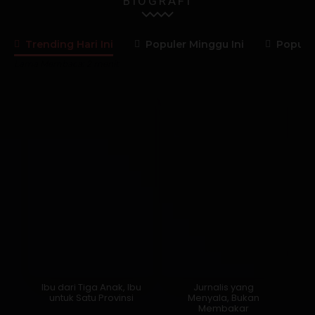
BIOGRAFI
Trending Hari Ini
Populer Minggu Ini
Populer
Lama Membaca:
2
menit
Ibu dari Tiga Anak, Ibu
Jurnalis yang
untuk Satu Provinsi
Menyala, Bukan
Membakar