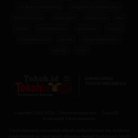
Ch. Robin Simanullang
infografik inti sistem sunyi
Panji Gumilang
proses diam
pengusaha
dpd
politisi
inti sistem sunyi
guru besar
hukum
Sumatera Utara
Katolik
fraktal sistem sunyi
penulis
iman
ENSIKLOPEDI
TOKOH INDONESIA
Copyright 2002-2026 - TokohIndonesia.com
Tokoh.ID
Ensiklopedi Tokoh Indonesia
Tokoh Indonesia.com adalah sebuah media informasi dan database
online terlengkap yang tengah dibangun menjadi Ensiklopedi Tokoh