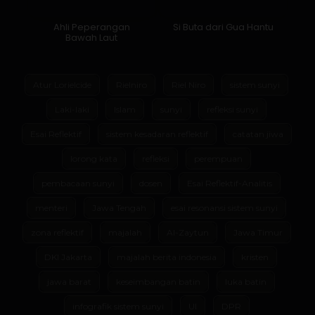
Ahli Peperangan
Si Buta dari Gua Hantu
Bawah Laut
Atur Lorielcide
Rielniro
Riel Niro
sistem sunyi
Laki-laki
Islam
sunyi
refleksi sunyi
Esai Reflektif
sistem kesadaran reflektif
catatan jiwa
lorong kata
refleksi
perempuan
pembacaan sunyi
dosen
Esai Reflektif-Analitis
menteri
Jawa Tengah
esai resonansi sistem sunyi
zona reflektif
majalah
Al-Zaytun
Jawa Timur
DKI Jakarta
majalah berita indonesia
kristen
jawa barat
keseimbangan batin
luka batin
infografik sistem sunyi
UI
DPR