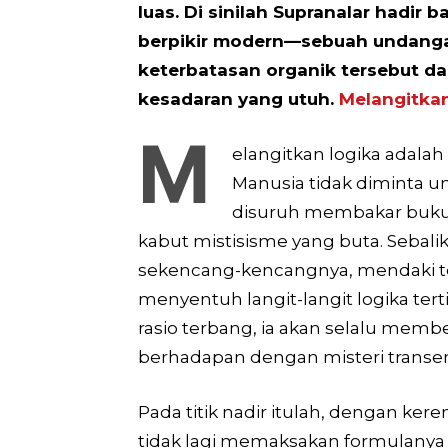
luas. Di sinilah Supranalar hadi
berpikir modern—sebuah undanga
keterbatasan organik tersebut 
kesadaran yang utuh.
Melangitka
M
elangitkan logika adalah 
Manusia tidak diminta un
disuruh membakar buku-b
kabut mistisisme yang buta. Sebalik
sekencang-kencangnya, mendaki teb
menyentuh langit-langit logika ter
rasio terbang, ia akan selalu mem
berhadapan dengan misteri transe
Pada titik nadir itulah, dengan ker
tidak lagi memaksakan formulanya