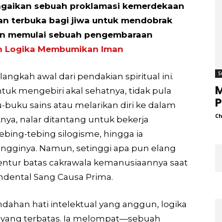
r bagaikan sebuah proklamasi kemerdekaan
n terbuka bagi jiwa untuk mendobrak
dan memulai sebuah pengembaraan
n Logika Membumikan Iman
S
langkah awal dari pendakian spiritual ini.
M
tuk mengebiri akal sehatnya, tidak pula
uku sains atau melarikan diri ke dalam
Ch
nya, nalar ditantang untuk bekerja
ing-tebing silogisme, hingga ia
tingginya. Namun, setinggi apa pun elang
bentur batas cakrawala kemanusiaannya saat
ndental Sang Causa Prima.
endahan hati intelektual yang anggun, logika
 yang terbatas. Ia melompat—sebuah