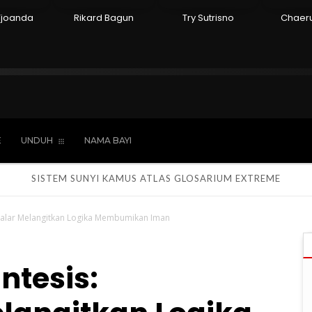
Tjoanda
Rikard Bagun
Try Sutrisno
Chaeru
Hindu
Kepercayaan
Laki-laki
Perempua
E
UNDUH
NAMA BAYI
SISTEM SUNYI
KAMUS
ATLAS
GLOSARIUM
EXTREME
nalar Melangitkan Logika Membumikan Iman
tesis: