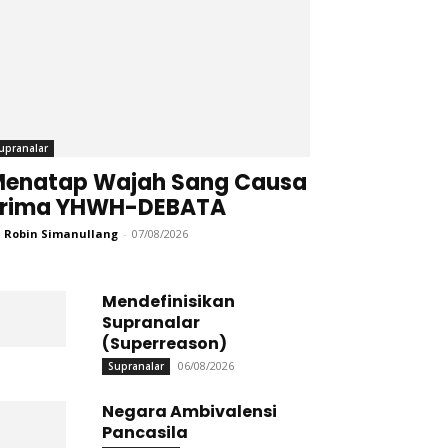
upranalar
enatap Wajah Sang Causa
Prima YHWH-DEBATA
 Robin Simanullang
-
07/08/2026
Mendefinisikan
Supranalar
(Superreason)
06/08/2026
Supranalar
Negara Ambivalensi
Pancasila