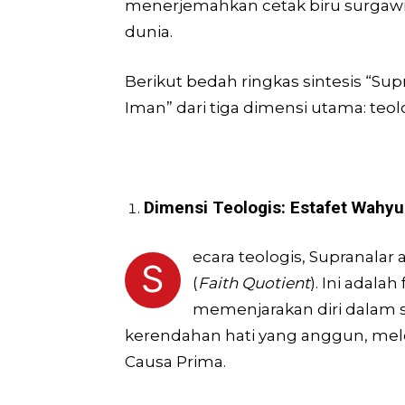
menerjemahkan cetak biru surgaw
dunia.
Berikut bedah ringkas sintesis “Su
Iman” dari tiga dimensi utama: teolog
Dimensi Teologis: Estafet Wahyu
ecara teologis, Supranalar
S
(
Faith Quotient
). Ini adalah
memenjarakan diri dalam s
ke­rendahan hati yang anggun, m
Causa Prima.