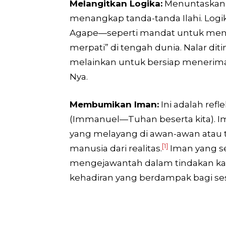
Melangitkan Logika:
Menuntaskan n
menangkap tanda-tanda Ilahi. Logi
Agape—seperti mandat untuk menjadi
merpati” di tengah dunia. Nalar d
melainkan untuk bersiap menerima 
Nya.
Membumikan Iman:
Ini adalah refl
(Immanuel—Tuhan beserta kita). Im
yang melayang di awan-awan atau 
[1]
manusia dari realitas.
Iman yang se
mengejawantah dalam tindakan kasi
kehadiran yang berdampak bagi se