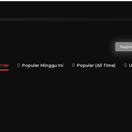
H
I
J
K
L
M
N
O
P
Q
gusaha
Politisi
Guru Besar
Penulis
Jender
Suppor
 Ini
Populer Minggu Ini
Populer (All Time)
U