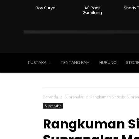
Roy Suryo
AS Panji
Sherly 
Gumilang
Islam
Kristen
Katolik
Buddha
PUSTAKA
TENTANG KAMI
HUBUNGI
STOR
Beranda
Supranalar
Rangkuman Sintesis: Supra
Supranalar
Rangkuman Sin