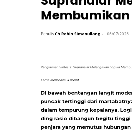
Supranalar Me
Membumikan
Penulis
Ch Robin Simanullang
-
06/07/2026
Rangkuman Sintesis: Supranalar Melangitkan Logika Membu
Lama Membaca:
4
menit
Di bawah bentangan langit moder
puncak tertinggi dari martabatny
dalam tempurung kepala­nya. Logi
ding rasio dibangun begitu tingg
penjara yang memutus hubungan 