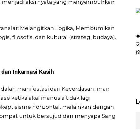
i menjadi aksi nyata yang menyembuhkan
pranalar: Mela­ngitkan Logika, Membumikan

is, filosofis, dan kultural (strategi budaya).
G
(
 dan Inkarnasi Kasih
 adalah manifestasi dari Kecerdasan Iman
 fase ketika akal manusia tidak lagi
L
keptisisme horizontal, melainkan dengan
elompat untuk bersujud dan menyapa Sang