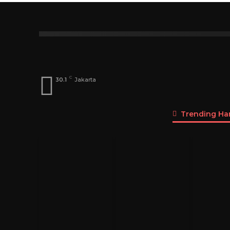
Index
A
B
C
D
E
F
G
Dosen
Menteri
DPD
DPR
Pen
C
30.1
Jakarta
Trending Hari