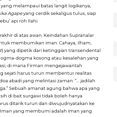
yang melampaui batas langit logikanya,
ika Agape
yang cerdik sekaligus tulus, siap
u’ api roh Ilahi.
akhir di atas awan. Keindahan Supranalar
ah untuk membumikan iman. Cahaya, ilham,
t
) yang dipetik dari ketinggian transendental
dogma-dogma kosong atau kesa­lehan yang
rnasi, di mana Firman mengejawantah
g sejati harus turun membentur realitas
doa abadi yang melintasi zaman: “… jadilah
orga.” Sebuah amanat agung bahwa apa yang
sih di bait surgawi tidak boleh hanya
rus ditarik turun dan diwujudnyatakan ke
ani. Iman yang membumi adalah iman yang