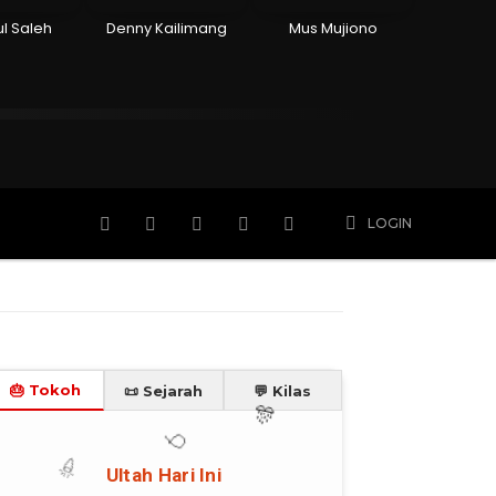
l Saleh
Denny Kailimang
Mus Mujiono
n
Hidup
Meninggal
Member
More
LOGIN
🎂 Tokoh
📜 Sejarah
💬 Kilas
🎊
Ultah Hari Ini
🎈