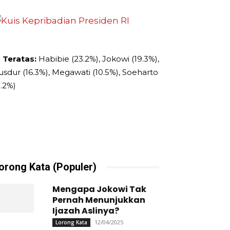
 Teratas:
Habibie (23.2%), Jokowi (19.3%),
usdur (16.3%), Megawati (10.5%), Soeharto
9.2%)
orong Kata (Populer)
Mengapa Jokowi Tak
Pernah Menunjukkan
Ijazah Aslinya?
12/04/2025
Lorong Kata