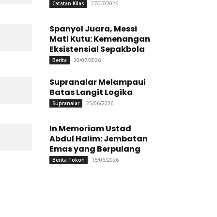
27/07/2026
Catatan Kilas
Spanyol Juara, Messi
Mati Kutu: Kemenangan
Eksistensial Sepakbola
20/07/2026
Berita
Supranalar Melampaui
Batas Langit Logika
25/06/2026
Supranalar
In Memoriam Ustad
Abdul Halim: Jembatan
Emas yang Berpulang
15/06/2026
Berita Tokoh