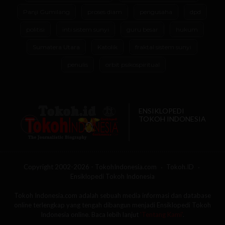
Panji Gumilang
proses diam
pengusaha
dpd
politisi
inti sistem sunyi
guru besar
hukum
Sumatera Utara
Katolik
fraktal sistem sunyi
penulis
orbit psikospiritual
ENSIKLOPEDI
TOKOH INDONESIA
Copyright 2002-2026 - TokohIndonesia.com
Tokoh.ID
Ensiklopedi Tokoh Indonesia
Tokoh Indonesia.com adalah sebuah media informasi dan database
online terlengkap yang tengah dibangun menjadi Ensiklopedi Tokoh
Indonesia online. Baca lebih lanjut
'Tentang Kami'
.