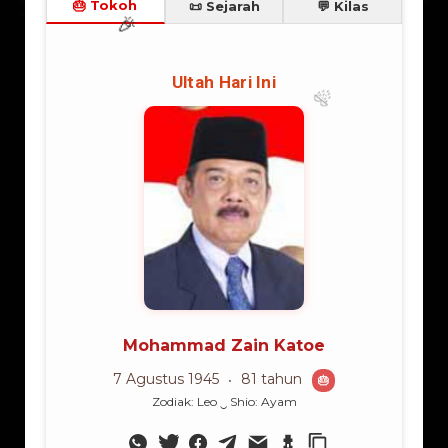
Lama Membaca:
< 1
menit
Ibu dari Tiga Anak, Ibu
Ephorus HKBP 2024-
untuk Satu Provinsi
2028: Pemimpin yang
Berani, Gembala
yang Peduli