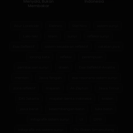
Menyala, Bukan
Indonesia
Membakar
Atur Lorielcide
Rielniro
Riel Niro
sistem sunyi
Laki-laki
Islam
sunyi
refleksi sunyi
Esai Reflektif
sistem kesadaran reflektif
catatan jiwa
lorong kata
refleksi
perempuan
pembacaan sunyi
dosen
Esai Reflektif-Analitis
menteri
Jawa Tengah
esai resonansi sistem sunyi
zona reflektif
majalah
Al-Zaytun
Jawa Timur
DKI Jakarta
majalah berita indonesia
kristen
jawa barat
keseimbangan batin
luka batin
infografik sistem sunyi
UI
DPR
infografik inti sistem sunyi
Ch. Robin Simanullang