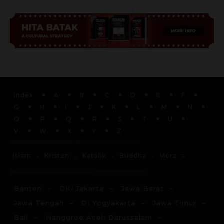
Advertisement
Index
A
B
C
D
E
F
G
H
I
J
K
L
M
N
O
P
Q
R
S
T
U
V
W
X
Y
Z
More
Islam
Kristen
Katolik
Buddha
Banten
DKI Jakarta
Jawa Barat
Jawa Tengah
DI Yogyakarta
Jawa Timur
Bali
Nanggroe Aceh Darussalam