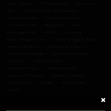
Jawa Tengah
DI Yogyakarta
Jawa Timur
Bali
Nanggroe Aceh Darussalam
Sumatera Utara
Sumatera Selatan
Sumatera Barat
Bengkulu
Riau
Kepulauan Riau
Jambi
Lampung
Nusa Tenggara Timur
Nusa Tenggara Barat
Kalimantan Barat
Kalimantan Timur
Kalimantan Selatan
Kalimantan Tengah
Gorontalo
Sulawesi Barat
Sulawesi Tengah
Sulawesi Utara
Sulawesi Tenggara
Sulawesi Selatan
Maluku Utara
Maluku
Papua Barat
Papua
BIOGRAFI