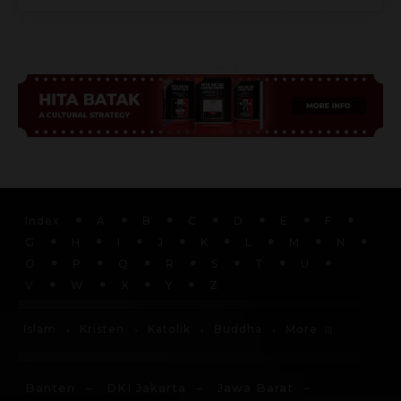
Advertisement
Index
A
B
C
D
E
F
G
H
I
J
K
L
M
N
O
P
Q
R
S
T
U
V
W
X
Y
Z
More
Islam
Kristen
Katolik
Buddha
Banten
DKI Jakarta
Jawa Barat