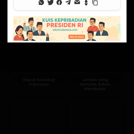
Bapak Sosiologi
Jurnalis yang
Indonesia
Menyala, Bukan
Membakar