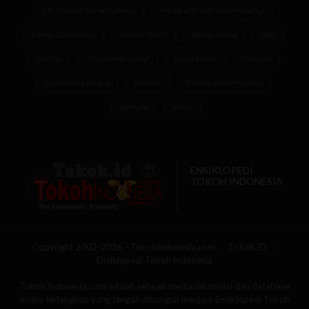
Ch. Robin Simanullang
infografik inti sistem sunyi
Panji Gumilang
proses diam
pengusaha
dpd
politisi
inti sistem sunyi
guru besar
hukum
Sumatera Utara
Katolik
fraktal sistem sunyi
penulis
iman
ENSIKLOPEDI
TOKOH INDONESIA
Copyright 2002-2026 - TokohIndonesia.com
Tokoh.ID
Ensiklopedi Tokoh Indonesia
Tokoh Indonesia.com adalah sebuah media informasi dan database
online terlengkap yang tengah dibangun menjadi Ensiklopedi Tokoh