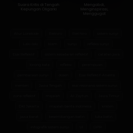
Suara Kritis di Tengah
Mengabdi,
Kepungan Oligarki
Menginspirasi,
Menggugat
Atur Lorielcide
Rielniro
Riel Niro
sistem sunyi
Laki-laki
Islam
sunyi
refleksi sunyi
Esai Reflektif
sistem kesadaran reflektif
catatan jiwa
lorong kata
refleksi
perempuan
pembacaan sunyi
dosen
Esai Reflektif-Analitis
menteri
Jawa Tengah
esai resonansi sistem sunyi
zona reflektif
majalah
Al-Zaytun
Jawa Timur
DKI Jakarta
majalah berita indonesia
kristen
jawa barat
keseimbangan batin
luka batin
infografik sistem sunyi
UI
DPR