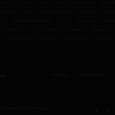
m sunyi
Laki-laki
Islam
sunyi
refleksi sunyi
Esai Refl
aan sunyi
dosen
Esai Reflektif-Analitis
menteri
Jawa Te
rta
majalah berita indonesia
kristen
jawa barat
keseimb
 inti sistem sunyi
Panji Gumilang
proses diam
pengusaha
m
Sumatera Utara
Katolik
fraktal sistem sunyi
penulis
Pustaka
Tentang Kami
SIA
Ensiklopedi Tokoh Indonesia