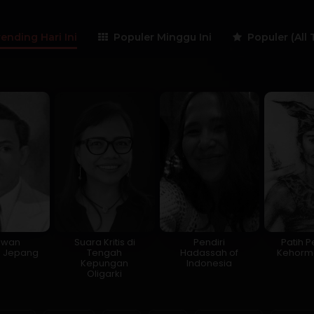
ending Hari Ini
Populer Minggu Ini
Populer (All 
awan
Suara Kritis di
Pendiri
Patih 
h Jepang
Tengah
Hadassah of
Kehorma
Kepungan
Indonesia
Oligarki