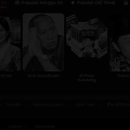
 Ini
Populer Minggu Ini
Populer (All Time)
ot Yen
Ikrar Nusa Bhakti
AS Panji
Zainu
Gumilang
Hindu
Kepercayaan
Laki-laki
Perempu
E
UNDUH
NAMA BAYI