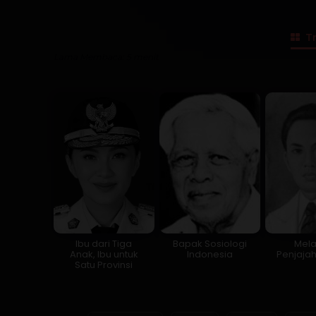
Tr
Lama Membaca:
5
menit
Ibu dari Tiga
Bapak Sosiologi
Mel
Anak, Ibu untuk
Indonesia
Penjaja
Satu Provinsi