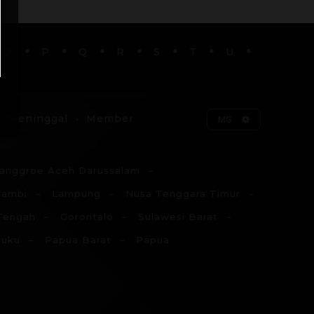
O
P
Q
R
S
T
U
Meninggal
Member
MG
anggroe Aceh Darussalam
Jambi
Lampung
Nusa Tenggara Timur
Tengah
Gorontalo
Sulawesi Barat
luku
Papua Barat
Papua