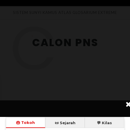
C
SISTEM SUNYI
KAMUS
ATLAS
GLOSARIUM
EXTREME
CALON PNS