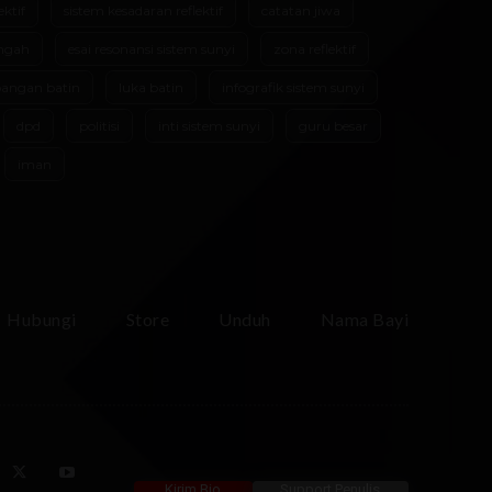
ektif
sistem kesadaran reflektif
catatan jiwa
ngah
esai resonansi sistem sunyi
zona reflektif
angan batin
luka batin
infografik sistem sunyi
dpd
politisi
inti sistem sunyi
guru besar
iman
Hubungi
Store
Unduh
Nama Bayi
Kirim Bio
Support Penulis