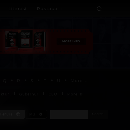
Literasi
Pustaka
Q
R
S
T
U
More
ektur
Gubernur
CEO
More
Search
Penulis
MG
Soekarno