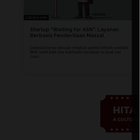
LORONG KATA
Startup “Waiting for ASN”: Layanan
Berbasis Penderitaan Massal
Daripada terus-terusan rebahan sambil refresh website
BKN, lebih baik kita manfaatin keadaan ini buat cari
cuan....