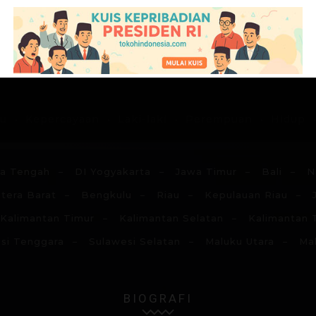
G
H
I
J
K
L
M
N
du
Kepercayaan
Laki-laki
Perempuan
Hidup
a Tengah
DI Yogyakarta
Jawa Timur
Bali
N
tera Barat
Bengkulu
Riau
Kepulauan Riau
Kalimantan Timur
Kalimantan Selatan
Kalimantan 
si Tenggara
Sulawesi Selatan
Maluku Utara
Ma
BIOGRAFI