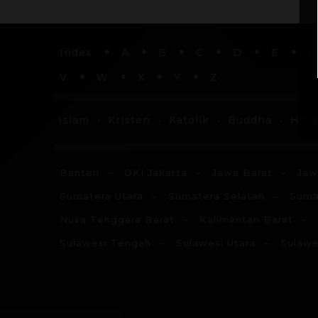
Index
A
B
C
D
E
F
V
W
X
Y
Z
Islam
Kristen
Katolik
Buddha
Hin
Banten
DKI Jakarta
Jawa Barat
Jaw
Sumatera Utara
Sumatera Selatan
Suma
Nusa Tenggara Barat
Kalimantan Barat
Sulawesi Tengah
Sulawesi Utara
Sulawe