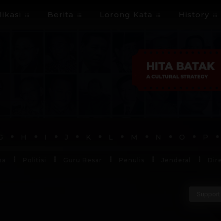
ikasi
Berita
Lorong Kata
History
G
H
I
J
K
L
M
N
O
P
ha
Politisi
Guru Besar
Penulis
Jenderal
Dir
Support 