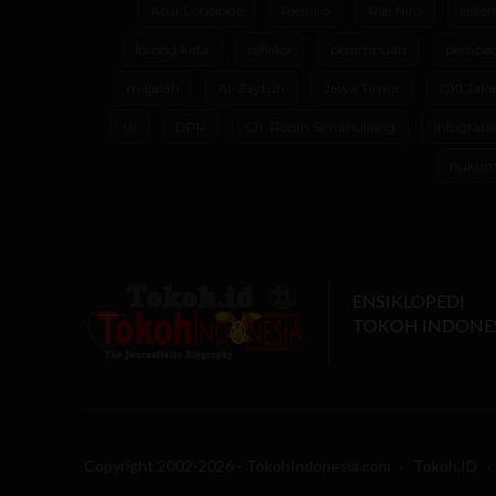
Atur Lorielcide
Rielniro
Riel Niro
siste
lorong kata
refleksi
perempuan
pembac
majalah
Al-Zaytun
Jawa Timur
DKI Jaka
UI
DPR
Ch. Robin Simanullang
infografik
huku
ENSIKLOPEDI
TOKOH INDONE
Copyright 2002-2026 - TokohIndonesia.com
Tokoh.ID