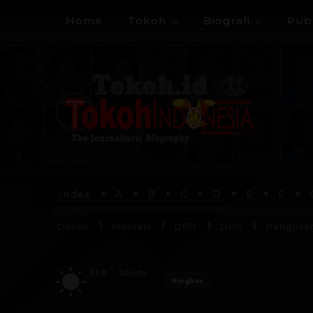
Home
Tokoh
Biografi
Publ
Index
A
B
C
D
E
F
Dosen
Menteri
DPD
DPR
Pengusa
C
33.9
Jakarta
Ringkas