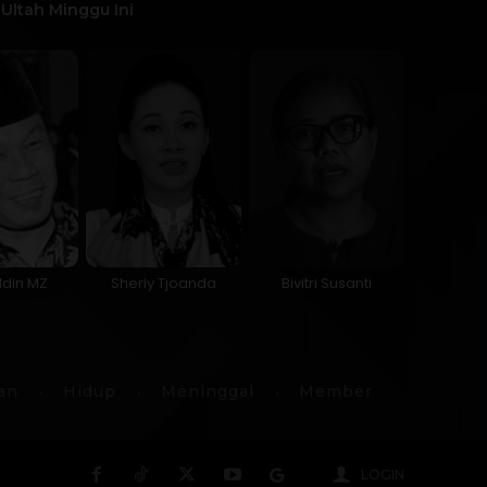
Ultah Minggu Ini
ddin MZ
Sherly Tjoanda
Bivitri Susanti
an
Hidup
Meninggal
Member
LOGIN