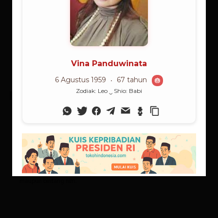
SELEBRITI
Debut Malaikat Penggoda
Ia mengawali kiprahnya di panggung hiburan lewat ajang
pemilihan Miss Indonesia. Setelah gagal di kontes tersebut, ia
memilih jalur dunia tarik suara. Meskipun banyak pihak
memandang remeh kemampuan bernyanyinya dan
menganggap dia hanya mengandalkan daya tarik lahiriahnya
semata, namun dia tidak mau mundur. Kini dirinya benar-benar
menceburkan diri di atas panggung, baik sebagai penyanyi
maupun bintang film.