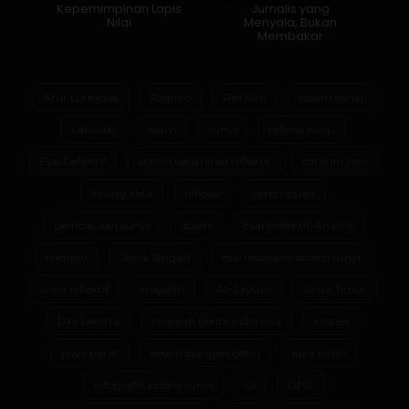
Kepemimpinan Lapis
Jurnalis yang
Nilai
Menyala, Bukan
Membakar
Atur Lorielcide
Rielniro
Riel Niro
sistem sunyi
Laki-laki
Islam
sunyi
refleksi sunyi
Esai Reflektif
sistem kesadaran reflektif
catatan jiwa
lorong kata
refleksi
perempuan
pembacaan sunyi
dosen
Esai Reflektif-Analitis
menteri
Jawa Tengah
esai resonansi sistem sunyi
zona reflektif
majalah
Al-Zaytun
Jawa Timur
DKI Jakarta
majalah berita indonesia
kristen
jawa barat
keseimbangan batin
luka batin
infografik sistem sunyi
UI
DPR