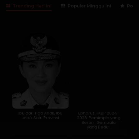
Trending Hari Ini
Populer Minggu Ini
Popul
Lama Membaca:
3
menit
Ibu dari Tiga Anak, Ibu
Ephorus HKBP 2024-
untuk Satu Provinsi
2028: Pemimpin yang
Berani, Gembala
yang Peduli