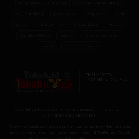
infografik inti sistem sunyi
Ch. Robin Simanullang
Panji Gumilang
proses diam
pengusaha
dpd
politisi
inti sistem sunyi
guru besar
hukum
Sumatera Utara
Katolik
fraktal sistem sunyi
penulis
orbit psikospiritual
ENSIKLOPEDI
TOKOH INDONESIA
Copyright 2002-2026 - TokohIndonesia.com
Tokoh.ID
Ensiklopedi Tokoh Indonesia
Tokoh Indonesia.com adalah sebuah media informasi dan database
online terlengkap yang tengah dibangun menjadi Ensiklopedi Tokoh
Indonesia online. Baca lebih lanjut
'Tentang Kami'
.