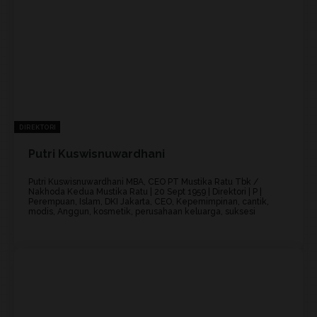
DIREKTORI
Putri Kuswisnuwardhani
Putri Kuswisnuwardhani MBA, CEO PT Mustika Ratu Tbk /
Nakhoda Kedua Mustika Ratu | 20 Sept 1959 | Direktori | P |
Perempuan, Islam, DKI Jakarta, CEO, Kepemimpinan, cantik,
modis, Anggun, kosmetik, perusahaan keluarga, suksesi