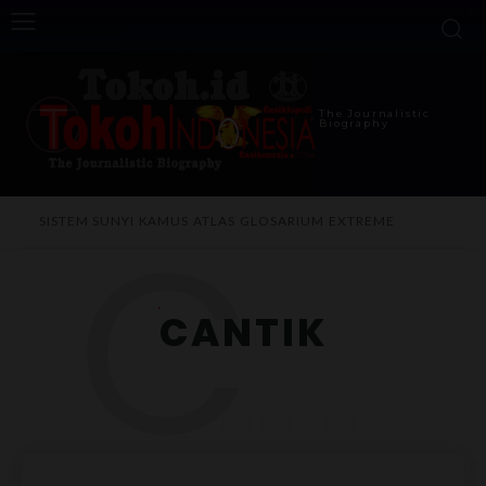
The Journalistic
Biography
C
SISTEM SUNYI
KAMUS
ATLAS
GLOSARIUM
EXTREME
CANTIK