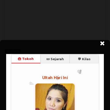
SELEBRITI
Aura Kasih
Sanny Aura Syahrani, Penyanyi, model / Debut Malaikat
Penggoda | 23 Feb 1988 | Selebriti | A | Perempuan, Islam, Jawa
Barat, Penyanyi, cantik, model, seksi, bintang iklan, sensual