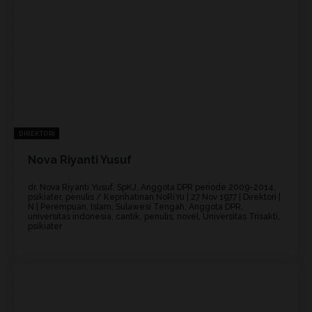
DIREKTORI
Nova Riyanti Yusuf
dr. Nova Riyanti Yusuf, SpKJ, Anggota DPR periode 2009-2014,
psikiater, penulis / Keprihatinan NoRiYu | 27 Nov 1977 | Direktori |
N | Perempuan, Islam, Sulawesi Tengah, Anggota DPR,
universitas indonesia, cantik, penulis, novel, Universitas Trisakti,
psikiater