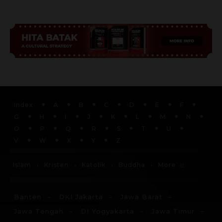
Advertisement
Index
A
B
C
D
E
F
G
H
I
J
K
L
M
N
O
P
Q
R
S
T
U
V
W
X
Y
Z
More
Islam
Kristen
Katolik
Buddha
Banten
DKI Jakarta
Jawa Barat
Jawa Tengah
DI Yogyakarta
Jawa Timur