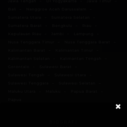
Jawa Tengah
DI Yogyakarta
Jawa Timur
Bali
Nanggroe Aceh Darussalam
Sumatera Utara
Sumatera Selatan
Sumatera Barat
Bengkulu
Riau
Kepulauan Riau
Jambi
Lampung
Nusa Tenggara Timur
Nusa Tenggara Barat
Kalimantan Barat
Kalimantan Timur
Kalimantan Selatan
Kalimantan Tengah
Gorontalo
Sulawesi Barat
Sulawesi Tengah
Sulawesi Utara
Sulawesi Tenggara
Sulawesi Selatan
Maluku Utara
Maluku
Papua Barat
Papua
BIOGRAFI