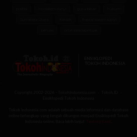
politisi
inti sistem sunyi
guru besar
hukum
Sumatera Utara
Katolik
fraktal sistem sunyi
penulis
orbit psikospiritual
ENSIKLOPEDI
TOKOH INDONESIA
Copyright 2002-2026 - TokohIndonesia.com
Tokoh.ID
Ensiklopedi Tokoh Indonesia
Tokoh Indonesia.com adalah sebuah media informasi dan database
online terlengkap yang tengah dibangun menjadi Ensiklopedi Tokoh
Indonesia online. Baca lebih lanjut
'Tentang Kami'
.