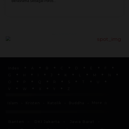
Berasrama Sebagai Poros...
Advertisement
Index
A
B
C
D
E
F
G
H
I
J
K
L
M
N
O
P
Q
R
S
T
U
V
W
X
Y
Z
More
Islam
Kristen
Katolik
Buddha
Banten
DKI Jakarta
Jawa Barat