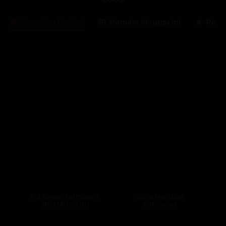
Trending Hari Ini
Populer Minggu Ini
Popul
Lama Membaca:
2
menit
Pahlawan Termasyur
Sang Mentalist
dari Minahasa
Indonesia