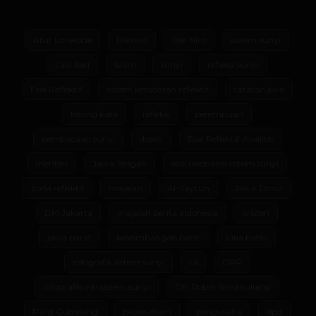
Atur Lorielcide
Rielniro
Riel Niro
sistem sunyi
Laki-laki
Islam
sunyi
refleksi sunyi
Esai Reflektif
sistem kesadaran reflektif
catatan jiwa
lorong kata
refleksi
perempuan
pembacaan sunyi
dosen
Esai Reflektif-Analitis
menteri
Jawa Tengah
esai resonansi sistem sunyi
zona reflektif
majalah
Al-Zaytun
Jawa Timur
DKI Jakarta
majalah berita indonesia
kristen
jawa barat
keseimbangan batin
luka batin
infografik sistem sunyi
UI
DPR
infografik inti sistem sunyi
Ch. Robin Simanullang
Panji Gumilang
proses diam
pengusaha
dpd