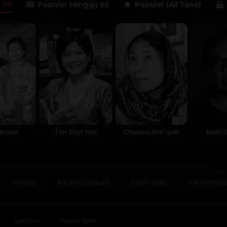
 Ini
Populer Minggu Ini
Populer (All Time)
trisno
Tan Shot Yen
Chusnul Mar’iyah
Bivitri
Hindu
Kepercayaan
Laki-laki
Perempu
E
UNDUH
NAMA BAYI