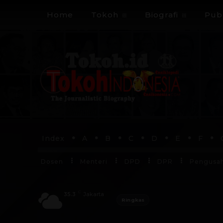
Home
Tokoh
Biografi
Publ
Index
A
B
C
D
E
F
Dosen
Menteri
DPD
DPR
Pengusa
C
35.3
Jakarta
Ringkas