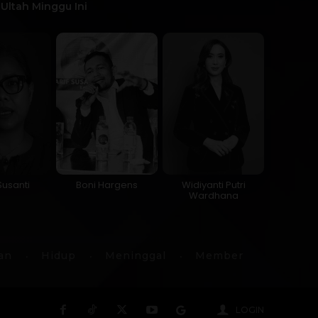
Ultah Minggu Ini
 Susanti
Boni Hargens
Widiyanti Putri
Wardhana
an
Hidup
Meninggal
Member
LOGIN