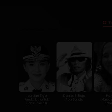
Tr
Lama Membaca:
< 1
menit
Ibu dari Tiga
Darso, Si Raja
Pen
Anak, Ibu untuk
Pop Sunda
Hadas
Satu Provinsi
Indo