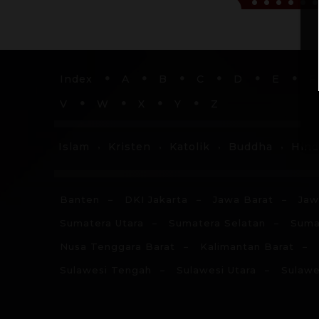
Index
A
B
C
D
E
F
V
W
X
Y
Z
Islam
Kristen
Katolik
Buddha
Hin
Banten
DKI Jakarta
Jawa Barat
Jaw
Sumatera Utara
Sumatera Selatan
Suma
Nusa Tenggara Barat
Kalimantan Barat
Sulawesi Tengah
Sulawesi Utara
Sulawe