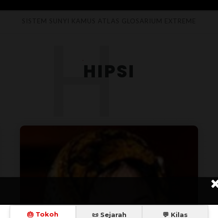
H
SISTEM SUNYI
KAMUS
ATLAS
GLOSARIUM
EXTREME
HIPSI