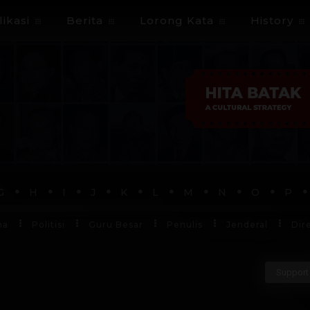
ikasi
Berita
Lorong Kata
History
G
H
I
J
K
L
M
N
O
P
ha
Politisi
Guru Besar
Penulis
Jenderal
Dir
Support 