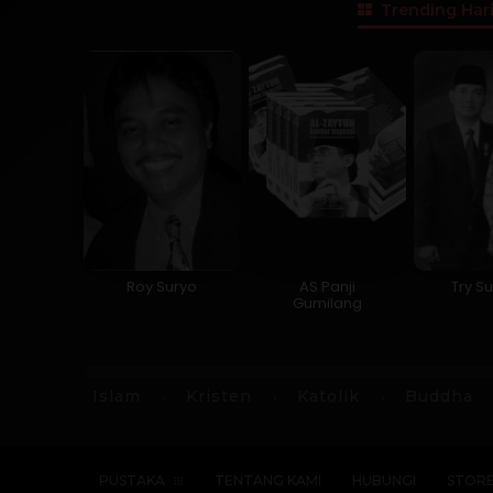
Trending Hari
Roy Suryo
AS Panji
Try Su
Gumilang
Islam
Kristen
Katolik
Buddha
PUSTAKA
TENTANG KAMI
HUBUNGI
STOR