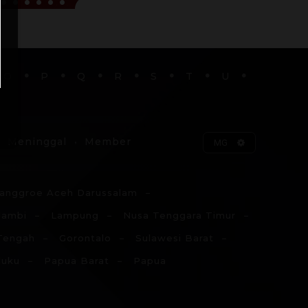
O
P
Q
R
S
T
U
Meninggal
Member
MG
anggroe Aceh Darussalam
Jambi
Lampung
Nusa Tenggara Timur
Tengah
Gorontalo
Sulawesi Barat
luku
Papua Barat
Papua