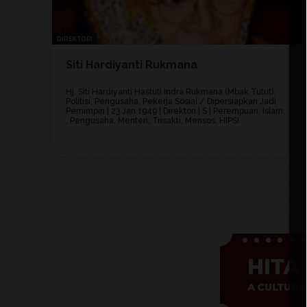
DIREKTORI
Siti Hardiyanti Rukmana
Hj. Siti Hardiyanti Hastuti Indra Rukmana (Mbak Tutut),
Politisi, Pengusaha, Pekerja Sosial / Dipersiapkan Jadi
Pemimpin | 23 Jan 1949 | Direktori | S | Perempuan, Islam,
, Pengusaha, Menteri, Trisakti, Mensos, HIPSI