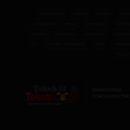
Atur Lorielcide
Rielniro
Riel Niro
siste
lorong kata
refleksi
perempuan
pembac
majalah
Al-Zaytun
Jawa Timur
DKI Jaka
UI
Ch. Robin Simanullang
DPR
infografik
huku
ENSIKLOPEDI
TOKOH INDONE