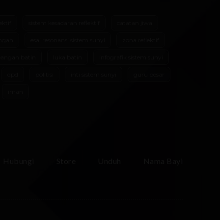
ektif
sistem kesadaran reflektif
catatan jiwa
ngah
esai resonansi sistem sunyi
zona reflektif
angan batin
luka batin
infografik sistem sunyi
dpd
politisi
inti sistem sunyi
guru besar
iman
Hubungi
Store
Unduh
Nama Bayi