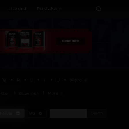
Literasi
Pustaka
Q
R
S
T
U
More
ektur
Gubernur
More
Search
Penulis
MG
Soekarno