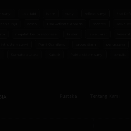
m sunyi
Laki-laki
Islam
sunyi
refleksi sunyi
Esai Refl
aan sunyi
dosen
Esai Reflektif-Analitis
menteri
Jawa Te
rta
majalah berita indonesia
kristen
jawa barat
keseimb
 inti sistem sunyi
Panji Gumilang
proses diam
pengusaha
m
Sumatera Utara
Katolik
fraktal sistem sunyi
penulis
Pustaka
Tentang Kami
SIA