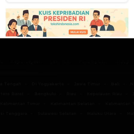
G
H
I
J
K
L
M
N
du
Kepercayaan
Laki-laki
Perempuan
Hidup
a Tengah
DI Yogyakarta
Jawa Timur
Bali
N
tera Barat
Bengkulu
Riau
Kepulauan Riau
Kalimantan Timur
Kalimantan Selatan
Kalimantan 
si Tenggara
Sulawesi Selatan
Maluku Utara
Ma