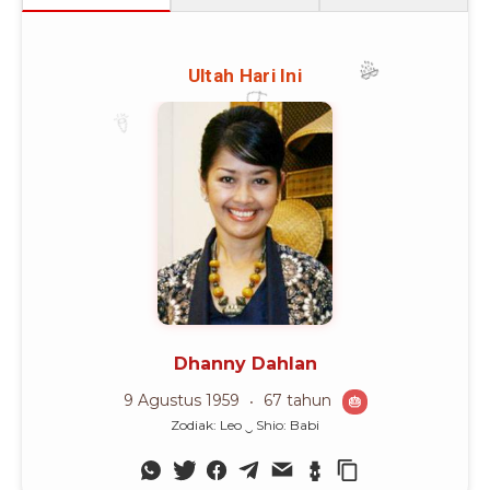
DIREKTORI
Dipersiapkan Jadi Pemimpin
Ketika Pak Harto masih berkuasa pernah terbetik analisa
politik Mbak Tutut telah dipersiapkan Pak Harto untuk
memimpin Indonesia kelak. Tutut kerapkali dilibatkan
dalam rombongan kepresidenan di dalam dan luar
negeri. Tutut juga dicantelkan di organisasi Golkar
sebagai salah seorang ketua. Golkar adalah mesin politik
Orde Baru.
Advertisement