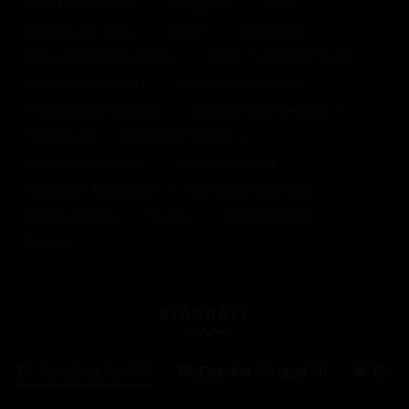
Sumatera Barat
Bengkulu
Riau
Kepulauan Riau
Jambi
Lampung
Nusa Tenggara Timur
Nusa Tenggara Barat
Kalimantan Barat
Kalimantan Timur
Kalimantan Selatan
Kalimantan Tengah
Gorontalo
Sulawesi Barat
Sulawesi Tengah
Sulawesi Utara
Sulawesi Tenggara
Sulawesi Selatan
Maluku Utara
Maluku
Papua Barat
Papua
BIOGRAFI
Trending Hari Ini
Populer Minggu Ini
Popul
Lama Membaca:
3
menit