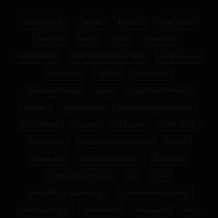
Atur Lorielcide
Rielniro
Riel Niro
sistem sunyi
Laki-laki
Islam
sunyi
refleksi sunyi
Esai Reflektif
sistem kesadaran reflektif
catatan jiwa
lorong kata
refleksi
perempuan
pembacaan sunyi
dosen
Esai Reflektif-Analitis
menteri
Jawa Tengah
esai resonansi sistem sunyi
zona reflektif
majalah
Al-Zaytun
Jawa Timur
DKI Jakarta
majalah berita indonesia
kristen
jawa barat
keseimbangan batin
luka batin
infografik sistem sunyi
UI
DPR
infografik inti sistem sunyi
Ch. Robin Simanullang
Panji Gumilang
proses diam
pengusaha
dpd