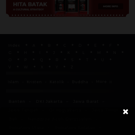
Index
A
B
C
D
E
F
G
H
I
J
K
L
M
N
O
P
Q
R
S
T
U
V
W
X
Y
Z
More
Islam
Kristen
Katolik
Buddha
Banten
DKI Jakarta
Jawa Barat
Jawa Tengah
DI Yogyakarta
Jawa Timur
Bali
Nanggroe Aceh Darussalam
Sumatera Utara
Sumatera Selatan