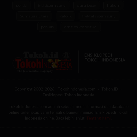
politisi
inti sistem sunyi
guru besar
hukum
Sumatera Utara
Katolik
fraktal sistem sunyi
penulis
orbit psikospiritual
ENSIKLOPEDI
TOKOH INDONESIA
Copyright 2002-2026 - TokohIndonesia.com
Tokoh.ID
Ensiklopedi Tokoh Indonesia
Tokoh Indonesia.com adalah sebuah media informasi dan database
online terlengkap yang tengah dibangun menjadi Ensiklopedi Tokoh
Indonesia online. Baca lebih lanjut
'Tentang Kami'
.