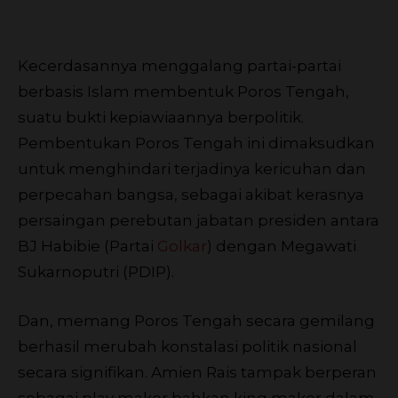
Kecerdasannya menggalang partai-partai
berbasis Islam membentuk Poros Tengah,
suatu bukti kepiawiaannya berpolitik.
Pembentukan Poros Tengah ini dimaksudkan
untuk menghindari terjadinya kericuhan dan
perpecahan bangsa, sebagai akibat kerasnya
persaingan perebutan jabatan presiden antara
BJ Habibie (Partai
Golkar
) dengan Megawati
Sukarnoputri (PDIP).
Dan, memang Poros Tengah secara gemilang
berhasil merubah konstalasi politik nasional
secara signifikan. Amien Rais tampak berperan
sebagai play maker bahkan king maker dalam