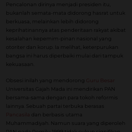
Pencalonan dirinya menjadi presiden itu,
bukanlah semata-mata didorong hasrat untuk
berkuasa, melainkan lebih didorong
keprihatinannya atas penderitaan rakyat akibat
kesalahan kepemim-pinan nasional yang
otoriter dan korup. Ia melihat, keterpurukan
bangsa ini harus diperbaiki mulai dari tampuk
kekuasaan.
Obsesi inilah yang mendorong
Guru Besar
Universitas Gajah Mada ini mendirikan PAN
bersama-sama dengan para tokoh reformis
lainnya. Sebuah partai terbuka berasas
Pancasila
dan berbasis utama
Muhammadiyah. Namun suara yang diperoleh
PAN pada Pemilu 1999 tidak cukup signifikan