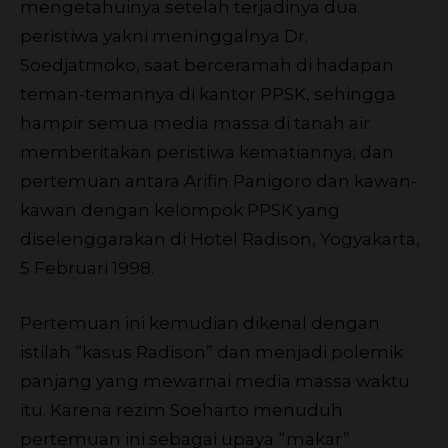
mengetahuinya setelah terjadinya dua
peristiwa yakni meninggalnya Dr.
Soedjatmoko, saat berceramah di hadapan
teman-temannya di kantor PPSK, sehingga
hampir semua media massa di tanah air
memberitakan peristiwa kematiannya; dan
pertemuan antara Arifin Panigoro dan kawan-
kawan dengan kelompok PPSK yang
diselenggarakan di Hotel Radison, Yogyakarta,
5 Februari 1998.
Pertemuan ini kemudian dikenal dengan
istilah “kasus Radison” dan menjadi polemik
panjang yang mewarnai media massa waktu
itu. Karena rezim Soeharto menuduh
pertemuan ini sebagai upaya “makar”