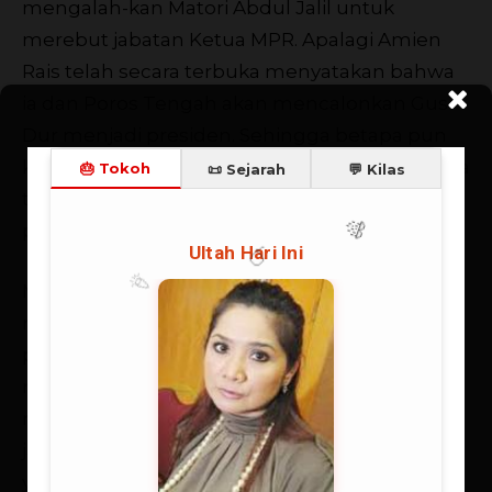
mengalah-kan Matori Abdul Jalil untuk
merebut jabatan Ketua MPR. Apalagi Amien
Rais telah secara terbuka menyatakan bahwa
ia dan Poros Tengah akan mencalonkan Gus
Dur menjadi presiden. Sehingga betapa pun
kuatnya dorongan agar ia men-jadi presiden, ia
tidak mau gegabah. Ia punya etika dan moral
politik.
Maka ketika Gus Dur telah mendahului secara
resmi dicalonkan PKB untuk merebut kursi
presiden, Amien Rais tidak mau bersaing
mencalonkan diri. Ia dan Poros Tengah
mendukung pencalonan Gus Dur. Sehingga
jadilah Gus Dur, dengan kesehatan jasmani
yang sudah terganggu, terpilih menjabat