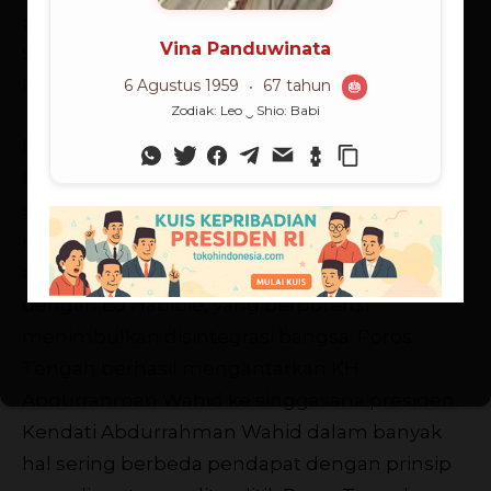
presiden menga-lahkan Megawati
Sukarnoputri pemimpin partai pemenang
Pemilu (35%).
Poros Tengah yang dimotori Amien Rais
berhasil merubah konstalasi politik nasional
secara signifikan. Poros Tengah berhasil
meredam kemungkinan terjadinya kericuhan
antara dua kekuatan pendukung Megawati
dengan BJ Habibie, yang berpotensi
menimbulkan disintegrasi bangsa. Poros
Tengah berhasil mengantarkan KH
Abdurrahman Wahid ke singgasana presiden.
Kendati Abdurrahman Wahid dalam banyak
hal sering berbeda pendapat dengan prinsip