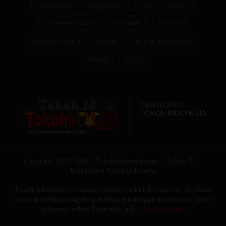
proses diam
pengusaha
dpd
politisi
inti sistem sunyi
guru besar
hukum
Sumatera Utara
Katolik
fraktal sistem sunyi
penulis
iman
ENSIKLOPEDI
TOKOH INDONESIA
Copyright 2002-2026 - TokohIndonesia.com
Tokoh.ID
Ensiklopedi Tokoh Indonesia
Tokoh Indonesia.com adalah sebuah media informasi dan database
online terlengkap yang tengah dibangun menjadi Ensiklopedi Tokoh
Indonesia online. Baca lebih lanjut
'Tentang Kami'
.