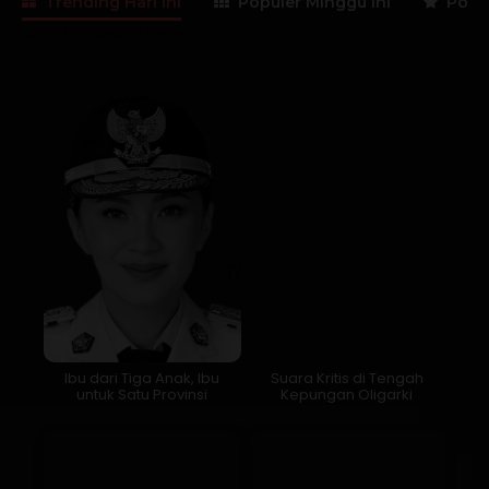
Trending Hari Ini
Populer Minggu Ini
Popul
Lama Membaca:
5
menit
Ibu dari Tiga Anak, Ibu
Suara Kritis di Tengah
untuk Satu Provinsi
Kepungan Oligarki