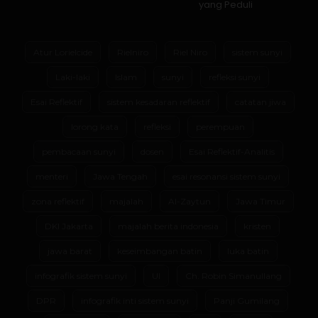
yang Peduli
Atur Lorielcide
Rielniro
Riel Niro
sistem sunyi
Laki-laki
Islam
sunyi
refleksi sunyi
Esai Reflektif
sistem kesadaran reflektif
catatan jiwa
lorong kata
refleksi
perempuan
pembacaan sunyi
dosen
Esai Reflektif-Analitis
menteri
Jawa Tengah
esai resonansi sistem sunyi
zona reflektif
majalah
Al-Zaytun
Jawa Timur
DKI Jakarta
majalah berita indonesia
kristen
jawa barat
keseimbangan batin
luka batin
infografik sistem sunyi
UI
Ch. Robin Simanullang
DPR
infografik inti sistem sunyi
Panji Gumilang