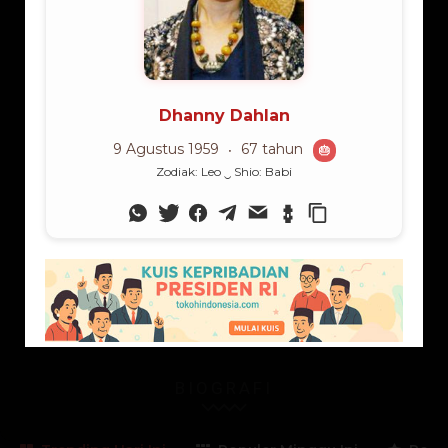
Sumatera Utara
Sumatera Selatan
Sumatera Barat
Bengkulu
Riau
Kepulauan Riau
Jambi
Lampung
Nusa Tenggara Timur
Nusa Tenggara Barat
Kalimantan Barat
Kalimantan Timur
Kalimantan Selatan
Kalimantan Tengah
Gorontalo
Sulawesi Barat
Sulawesi Tengah
Sulawesi Utara
Sulawesi Tenggara
Sulawesi Selatan
Maluku Utara
Maluku
Papua Barat
Papua
BIOGRAFI