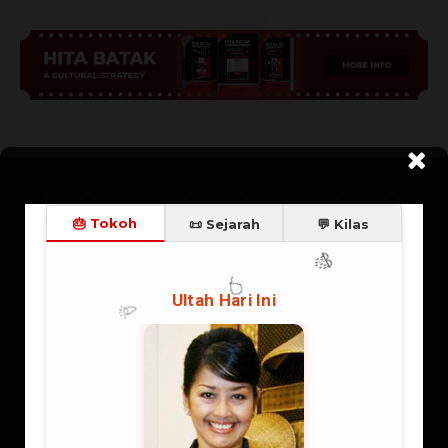
Advertisement
Index
A
B
C
D
E
F
G
H
I
J
K
L
M
N
O
P
Q
R
S
T
U
V
W
X
Y
Z
More
Islam
Kristen
Katolik
Buddha
Banten
DKI Jakarta
Jawa Barat
Jawa Tengah
DI Yogyakarta
Jawa Timur
Bali
Nanggroe Aceh Darussalam