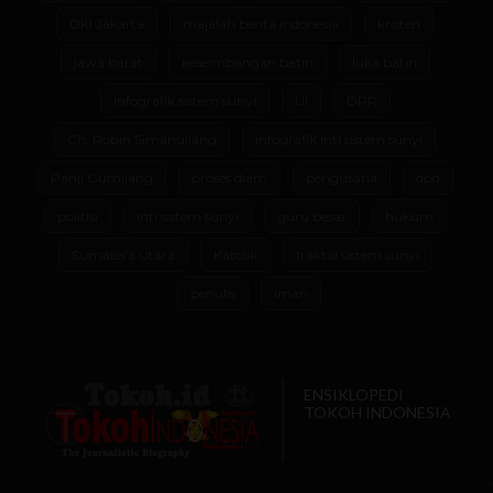
DKI Jakarta
majalah berita indonesia
kristen
jawa barat
keseimbangan batin
luka batin
infografik sistem sunyi
UI
DPR
Ch. Robin Simanullang
infografik inti sistem sunyi
Panji Gumilang
proses diam
pengusaha
dpd
politisi
inti sistem sunyi
guru besar
hukum
Sumatera Utara
Katolik
fraktal sistem sunyi
penulis
iman
ENSIKLOPEDI
TOKOH INDONESIA