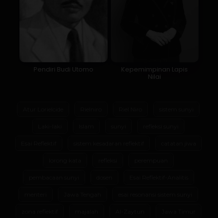
Pendiri Budi Utomo
Kepemimpinan Lapis
Nilai
Atur Lorielcide
Rielniro
Riel Niro
sistem sunyi
Laki-laki
Islam
sunyi
refleksi sunyi
Esai Reflektif
sistem kesadaran reflektif
catatan jiwa
lorong kata
refleksi
perempuan
pembacaan sunyi
dosen
Esai Reflektif-Analitis
menteri
Jawa Tengah
esai resonansi sistem sunyi
zona reflektif
majalah
Al-Zaytun
Jawa Timur