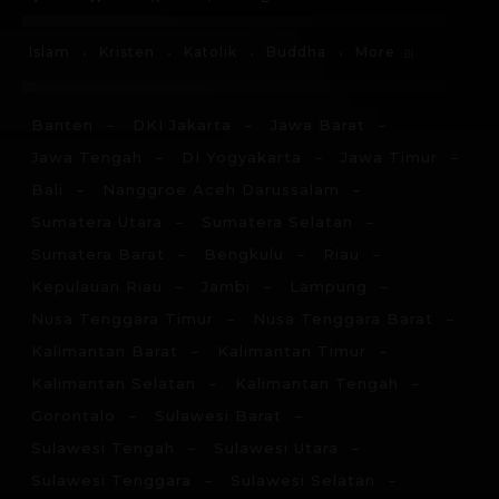
More
Islam
Kristen
Katolik
Buddha
Banten
DKI Jakarta
Jawa Barat
Jawa Tengah
DI Yogyakarta
Jawa Timur
Bali
Nanggroe Aceh Darussalam
Sumatera Utara
Sumatera Selatan
Sumatera Barat
Bengkulu
Riau
Kepulauan Riau
Jambi
Lampung
Nusa Tenggara Timur
Nusa Tenggara Barat
Kalimantan Barat
Kalimantan Timur
Kalimantan Selatan
Kalimantan Tengah
Gorontalo
Sulawesi Barat
Sulawesi Tengah
Sulawesi Utara
Sulawesi Tenggara
Sulawesi Selatan