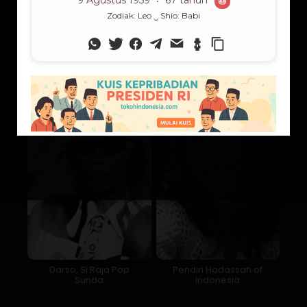
Ibu dari Tiga Anak, Ibu
Bapak Sosiologi
untuk Satu Provinsi
Indonesia
Darso, Si Raja Pop
Pendiri Hadassah of
Sunda
Indonesia