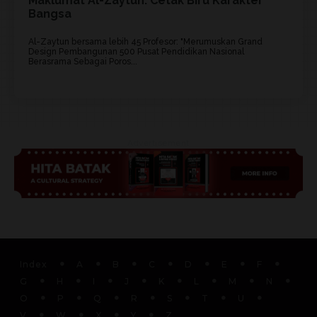
Maklumat Al-Zaytun: Cetak Biru Karakter
Bangsa
Al-Zaytun bersama lebih 45 Profesor: "Merumuskan Grand
Design Pembangunan 500 Pusat Pendidikan Nasional
Berasrama Sebagai Poros...
Advertisement
Index
A
B
C
D
E
F
G
H
I
J
K
L
M
N
O
P
Q
R
S
T
U
V
W
X
Y
Z