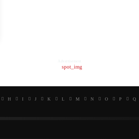
Advertisement
H
I
J
K
L
M
N
O
P
Q
ercayaan
Laki-laki
Perempuan
Hidup
Meninggal
Mem