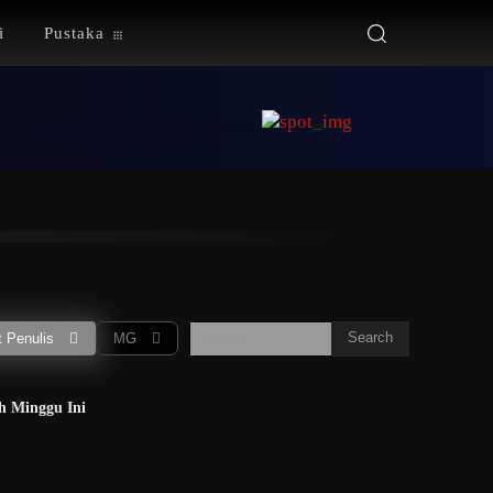
i
Pustaka
S
T
U
V
W
X
Y
Z
More
ur
Gubernur
CEO
Wartawan
Peneliti
Musisi
Search
 Penulis
MG
Soekarno
h Minggu Ini