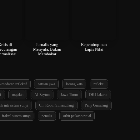
ritis di
Jurnalis yang
Kepemimpinan
ecurangan
Menyala, Bukan
Lapis Nilai
ormalisasi
Membakar
kesadaran reflektif
catatan jiwa
lorong kata
refleksi
f
majalah
Al-Zaytun
Jawa Timur
DKI Jakarta
ik inti sistem sunyi
Ch. Robin Simanullang
Panji Gumilang
fraktal sistem sunyi
penulis
orbit psikospiritual