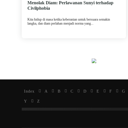
Menolak Diam: Perlawanan Sunyi terhadap
Civilphobia
Kita hidup di masa ketika keberanian untuk bersuara semakin
langka, dan diam perlahan menjadi norma yang...
Index
A
B
C
D
E
F
G
Y
Z
Islam
Kristen
Katolik
Buddha
Hindu
Kep