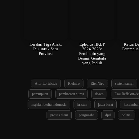
Ibu dari Tiga Anak,
Ephorus HKBP
Ketua De
Ibu untuk Satu
2024-2028:
Perempua
Provinsi
Pemimpin yang
Berani, Gembala
yang Peduli
Atur Lorielcide
Rielniro
Riel Niro
sistem sunyi
perempuan
pembacaan sunyi
dosen
Esai Reflektif-An
majalah berita indonesia
kristen
jawa barat
keseimban
proses diam
pengusaha
dpd
politisi