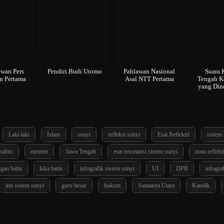
wan Pers
Pendiri Budi Utomo
Pahlawan Nasional
Suara K
n Pertama
Asal NTT Pertama
Tengah K
yang Din
Laki-laki
Islam
sunyi
refleksi sunyi
Esai Reflektif
sistem 
alitis
menteri
Jawa Tengah
esai resonansi sistem sunyi
zona reflekti
gan batin
luka batin
infografik sistem sunyi
UI
DPR
infograf
inti sistem sunyi
guru besar
hukum
Sumatera Utara
Katolik