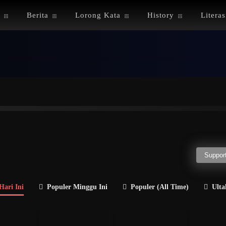
Berita
Lorong Kata
History
Literas
H
I
J
K
L
M
N
O
P
Q
R
a
Politisi
Guru Besar
Penulis
Jenderal
Direkt
Support
Hari Ini
Populer Minggu Ini
Populer (All Time)
Ulta