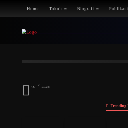
Home
Tokoh
Biografi
Publikasi
Index
A
B
C
D
E
F
G
Dosen
Menteri
DPD
DPR
Pengusah
C
33.1
Jakarta
Trending 