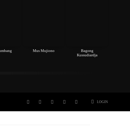
Sumbang
Mus Mujiono
Bagong
Kussudiardja
Meninggal
Member
More
LOGIN