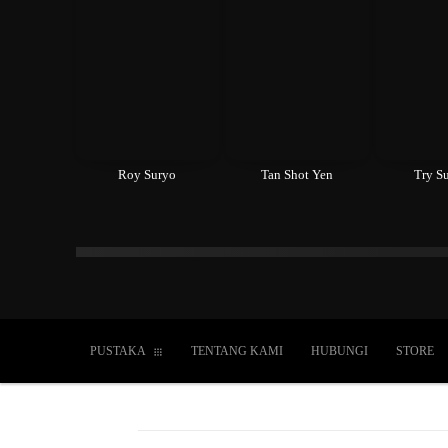
Roy Suryo
Tan Shot Yen
Try Su
Islam
Kristen
Katolik
Buddha
Hin
PUSTAKA
TENTANG KAMI
HUBUNGI
STORE