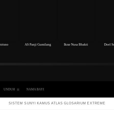
trisno
AS Panji Gumilang
Ikrar Nusa Bhakti
Doel 
du
Kepercayaan
Laki-laki
Perempuan
Hidup
UNDUH
NAMA BAYI
SISTEM SUNYI
KAMUS
ATLAS
GLOSARIUM
EXTREME