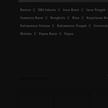
Banten
DKI Jakarta
Jawa Barat
Jawa Tengah
Sumatera Barat
Bengkulu
Riau
Kepulauan Ri
Kalimantan Selatan
Kalimantan Tengah
Gorontal
Maluku
Papua Barat
Papua
Lama Membaca:
4
menit