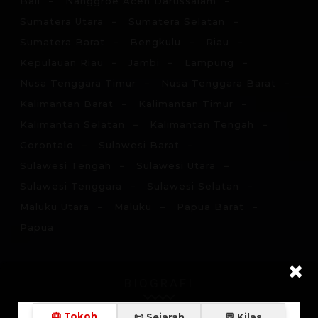
Bali
Nanggroe Aceh Darussalam
Sumatera Utara
Sumatera Selatan
Sumatera Barat
Bengkulu
Riau
Kepulauan Riau
Jambi
Lampung
Nusa Tenggara Timur
Nusa Tenggara Barat
Kalimantan Barat
Kalimantan Timur
Kalimantan Selatan
Kalimantan Tengah
Gorontalo
Sulawesi Barat
Sulawesi Tengah
Sulawesi Utara
Sulawesi Tenggara
Sulawesi Selatan
Maluku Utara
Maluku
Papua Barat
Papua
BIOGRAFI