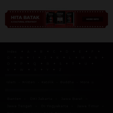
Advertisement
Index
A
B
C
D
E
F
G
H
I
J
K
L
M
N
O
P
Q
R
S
T
U
V
W
X
Y
Z
More
Islam
Kristen
Katolik
Buddha
Banten
DKI Jakarta
Jawa Barat
Jawa Tengah
DI Yogyakarta
Jawa Timur