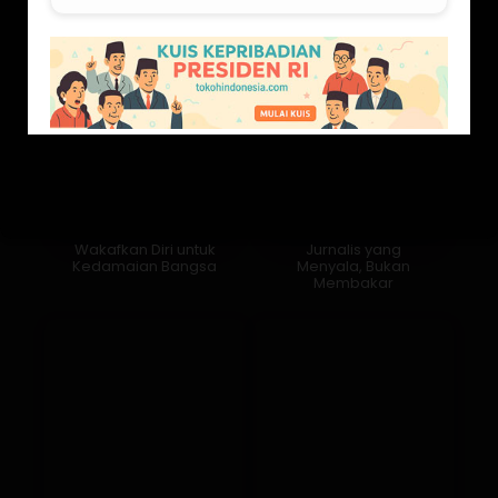
Wakafkan Diri untuk
Jurnalis yang
Kedamaian Bangsa
Menyala, Bukan
Membakar