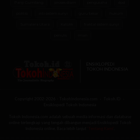
Panji Gumilang
proses diam
pengusaha
dpd
politisi
inti sistem sunyi
guru besar
hukum
Sumatera Utara
Katolik
fraktal sistem sunyi
penulis
iman
ENSIKLOPEDI
TOKOH INDONESIA
Copyright 2002-2026 - TokohIndonesia.com
Tokoh.ID
Ensiklopedi Tokoh Indonesia
Tokoh Indonesia.com adalah sebuah media informasi dan database
online terlengkap yang tengah dibangun menjadi Ensiklopedi Tokoh
Indonesia online. Baca lebih lanjut
'Tentang Kami'
.