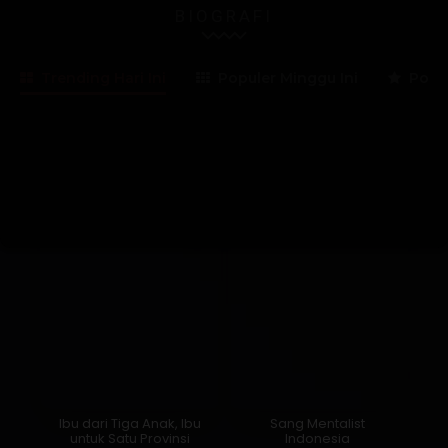
BIOGRAFI
Trending Hari Ini
Populer Minggu Ini
Popul
Lama Membaca:
28
menit
Ibu dari Tiga Anak, Ibu
Sang Mentalist
untuk Satu Provinsi
Indonesia