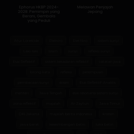
Ephorus HKBP 2024-
Melawan Penjajah
2028: Pemimpin yang
Jepang
Berani, Gembala
yang Peduli
Atur Lorielcide
Rielniro
Riel Niro
sistem sunyi
Laki-laki
Islam
sunyi
refleksi sunyi
Esai Reflektif
sistem kesadaran reflektif
catatan jiwa
lorong kata
refleksi
perempuan
pembacaan sunyi
dosen
Esai Reflektif-Analitis
menteri
Jawa Tengah
esai resonansi sistem sunyi
zona reflektif
majalah
Al-Zaytun
Jawa Timur
DKI Jakarta
majalah berita indonesia
kristen
jawa barat
keseimbangan batin
luka batin