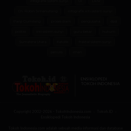
infografik sistem sunyi
UI
DPR
Ch. Robin Simanullang
infografik inti sistem sunyi
Panji Gumilang
proses diam
pengusaha
dpd
politisi
inti sistem sunyi
guru besar
hukum
Sumatera Utara
Katolik
fraktal sistem sunyi
penulis
iman
ENSIKLOPEDI
TOKOH INDONESIA
Copyright 2002-2026 - TokohIndonesia.com
Tokoh.ID
Ensiklopedi Tokoh Indonesia
Tokoh Indonesia.com adalah sebuah media informasi dan database