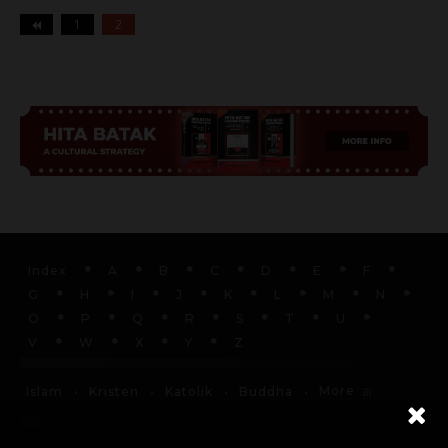
1
2
Advertisement
Index
A
B
C
D
E
F
G
H
I
J
K
L
M
N
O
P
Q
R
S
T
U
V
W
X
Y
Z
More
Islam
Kristen
Katolik
Buddha