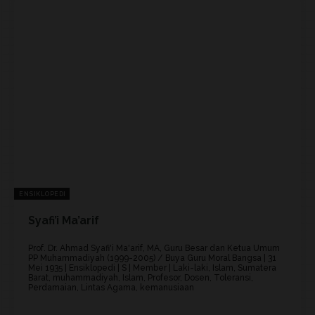
ENSIKLOPEDI
Syafi’i Ma’arif
Prof. Dr. Ahmad Syafi'i Ma'arif, MA, Guru Besar dan Ketua Umum
PP Muhammadiyah (1999-2005) / Buya Guru Moral Bangsa | 31
Mei 1935 | Ensiklopedi | S | Member | Laki-laki, Islam, Sumatera
Barat, muhammadiyah, Islam, Profesor, Dosen, Toleransi,
Perdamaian, Lintas Agama, kemanusiaan