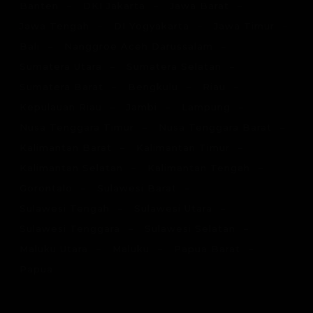
Banten
DKI Jakarta
Jawa Barat
Jawa Tengah
DI Yogyakarta
Jawa Timur
Bali
Nanggroe Aceh Darussalam
Sumatera Utara
Sumatera Selatan
Sumatera Barat
Bengkulu
Riau
Kepulauan Riau
Jambi
Lampung
Nusa Tenggara Timur
Nusa Tenggara Barat
Kalimantan Barat
Kalimantan Timur
Kalimantan Selatan
Kalimantan Tengah
Gorontalo
Sulawesi Barat
Sulawesi Tengah
Sulawesi Utara
Sulawesi Tenggara
Sulawesi Selatan
Maluku Utara
Maluku
Papua Barat
Papua