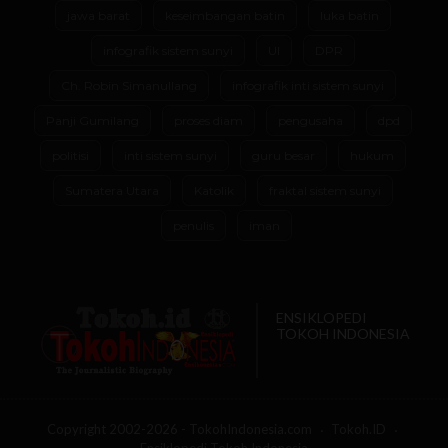
jawa barat
keseimbangan batin
luka batin
infografik sistem sunyi
UI
DPR
Ch. Robin Simanullang
infografik inti sistem sunyi
Panji Gumilang
proses diam
pengusaha
dpd
politisi
inti sistem sunyi
guru besar
hukum
Sumatera Utara
Katolik
fraktal sistem sunyi
penulis
iman
ENSIKLOPEDI
TOKOH INDONESIA
Copyright 2002-2026 - TokohIndonesia.com
Tokoh.ID
Ensiklopedi Tokoh Indonesia