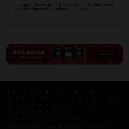
Siapa sangka, konsep pendidikan yang lahir lebih dari seabad
lalu masih hidup dan berkembang dalam wajah...
Advertisement
Index
A
B
C
D
E
F
G
H
I
J
K
L
M
N
O
P
Q
R
S
T
U
V
W
X
Y
Z
More
Islam
Kristen
Katolik
Buddha