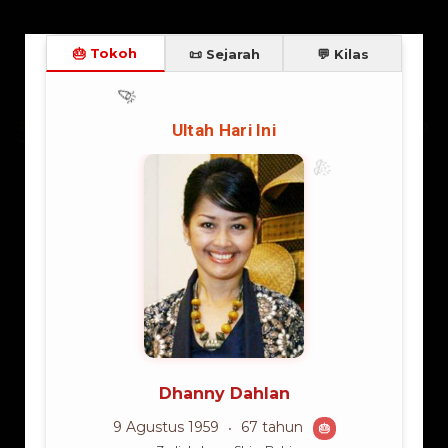
BIOGRAFI
Trending Hari Ini
Populer Minggu Ini
Popul
Lama Membaca:
4
menit