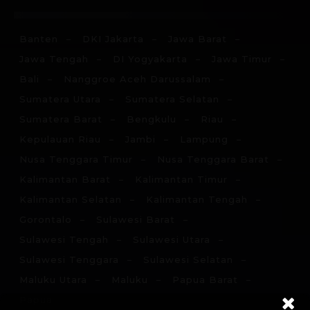
Banten
DKI Jakarta
Jawa Barat
Jawa Tengah
DI Yogyakarta
Jawa Timur
Bali
Nanggroe Aceh Darussalam
Sumatera Utara
Sumatera Selatan
Sumatera Barat
Bengkulu
Riau
Kepulauan Riau
Jambi
Lampung
Nusa Tenggara Timur
Nusa Tenggara Barat
Kalimantan Barat
Kalimantan Timur
Kalimantan Selatan
Kalimantan Tengah
Gorontalo
Sulawesi Barat
Sulawesi Tengah
Sulawesi Utara
Sulawesi Tenggara
Sulawesi Selatan
Maluku Utara
Maluku
Papua Barat
Papua