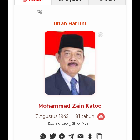
Lama Membaca:
3
menit
Ibu dari Tiga Anak, Ibu
Ephorus HKBP 2024-
untuk Satu Provinsi
2028: Pemimpin yang
Berani, Gembala
yang Peduli