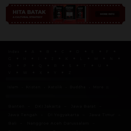
Advertisement
Index
A
B
C
D
E
F
G
H
I
J
K
L
M
N
O
P
Q
R
S
T
U
V
W
X
Y
Z
More
Islam
Kristen
Katolik
Buddha
Banten
DKI Jakarta
Jawa Barat
Jawa Tengah
DI Yogyakarta
Jawa Timur
Bali
Nanggroe Aceh Darussalam