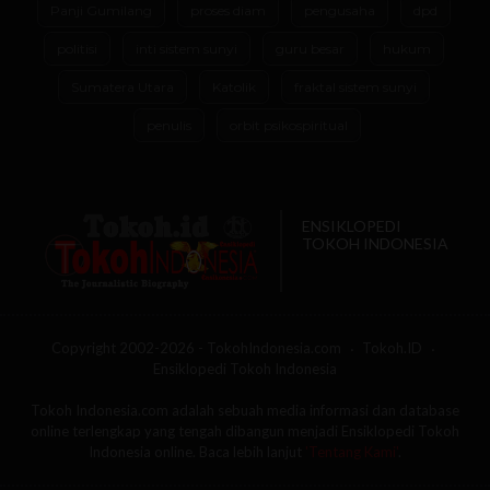
Panji Gumilang
proses diam
pengusaha
dpd
politisi
inti sistem sunyi
guru besar
hukum
Sumatera Utara
Katolik
fraktal sistem sunyi
penulis
orbit psikospiritual
ENSIKLOPEDI
TOKOH INDONESIA
Copyright 2002-2026 - TokohIndonesia.com
Tokoh.ID
Ensiklopedi Tokoh Indonesia
Tokoh Indonesia.com adalah sebuah media informasi dan database
online terlengkap yang tengah dibangun menjadi Ensiklopedi Tokoh
Indonesia online. Baca lebih lanjut
'Tentang Kami'
.