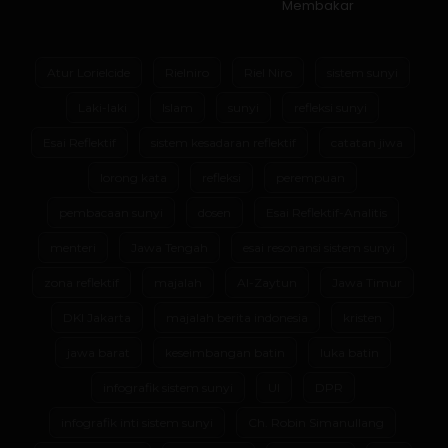
Membakar
Atur Lorielcide
Rielniro
Riel Niro
sistem sunyi
Laki-laki
Islam
sunyi
refleksi sunyi
Esai Reflektif
sistem kesadaran reflektif
catatan jiwa
lorong kata
refleksi
perempuan
pembacaan sunyi
dosen
Esai Reflektif-Analitis
menteri
Jawa Tengah
esai resonansi sistem sunyi
zona reflektif
majalah
Al-Zaytun
Jawa Timur
DKI Jakarta
majalah berita indonesia
kristen
jawa barat
keseimbangan batin
luka batin
infografik sistem sunyi
UI
DPR
infografik inti sistem sunyi
Ch. Robin Simanullang