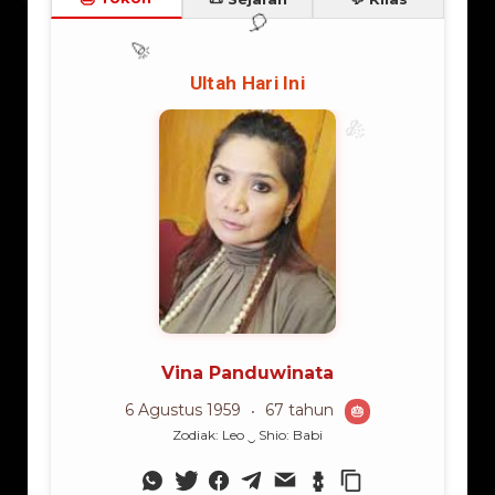
Lama Membaca:
3
menit
Ibu dari Tiga Anak, Ibu
Ephorus HKBP 2024-
untuk Satu Provinsi
2028: Pemimpin yang
Berani, Gembala
yang Peduli