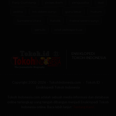
Panji Gumilang
proses diam
pengusaha
dpd
politisi
inti sistem sunyi
guru besar
hukum
Sumatera Utara
Katolik
fraktal sistem sunyi
penulis
orbit psikospiritual
ENSIKLOPEDI
TOKOH INDONESIA
Copyright 2002-2026 - TokohIndonesia.com
Tokoh.ID
Ensiklopedi Tokoh Indonesia
Tokoh Indonesia.com adalah sebuah media informasi dan database
online terlengkap yang tengah dibangun menjadi Ensiklopedi Tokoh
Indonesia online. Baca lebih lanjut
'Tentang Kami'
.