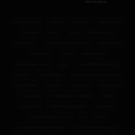
Membakar
Atur Lorielcide
Rielniro
Riel Niro
sistem sunyi
Laki-laki
Islam
sunyi
refleksi sunyi
Esai Reflektif
sistem kesadaran reflektif
catatan jiwa
lorong kata
refleksi
perempuan
pembacaan sunyi
dosen
Esai Reflektif-Analitis
menteri
Jawa Tengah
esai resonansi sistem sunyi
zona reflektif
majalah
Al-Zaytun
Jawa Timur
DKI Jakarta
majalah berita indonesia
kristen
jawa barat
keseimbangan batin
luka batin
infografik sistem sunyi
UI
DPR
infografik inti sistem sunyi
Ch. Robin Simanullang