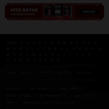
Advertisement
Index
A
B
C
D
E
F
G
H
I
J
K
L
M
N
O
P
Q
R
S
T
U
V
W
X
Y
Z
More
Islam
Kristen
Katolik
Buddha
Banten
DKI Jakarta
Jawa Barat
Jawa Tengah
DI Yogyakarta
Jawa Timur
Bali
Nanggroe Aceh Darussalam