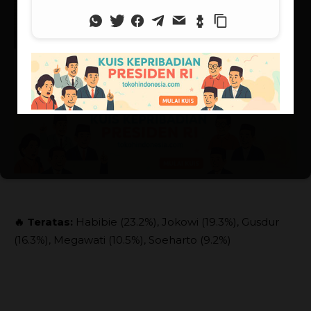
25/06/2026
Supranalar
🔥 Teratas:
Habibie (23.2%), Jokowi (19.3%), Gusdur
(16.3%), Megawati (10.5%), Soeharto (9.2%)