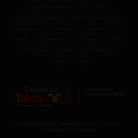
infografik sistem sunyi
UI
DPR
Ch. Robin Simanullang
infografik inti sistem sunyi
Panji Gumilang
proses diam
pengusaha
dpd
politisi
inti sistem sunyi
guru besar
hukum
Sumatera Utara
Katolik
fraktal sistem sunyi
penulis
iman
ENSIKLOPEDI
TOKOH INDONESIA
Copyright 2002-2026 - TokohIndonesia.com
Tokoh.ID
Ensiklopedi Tokoh Indonesia