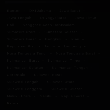
Banten
DKI Jakarta
Jawa Barat
Jawa Tengah
DI Yogyakarta
Jawa Timur
Bali
Nanggroe Aceh Darussalam
Sumatera Utara
Sumatera Selatan
Sumatera Barat
Bengkulu
Riau
Kepulauan Riau
Jambi
Lampung
Nusa Tenggara Timur
Nusa Tenggara Barat
Kalimantan Barat
Kalimantan Timur
Kalimantan Selatan
Kalimantan Tengah
Gorontalo
Sulawesi Barat
Sulawesi Tengah
Sulawesi Utara
Sulawesi Tenggara
Sulawesi Selatan
Maluku Utara
Maluku
Papua Barat
Papua