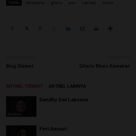
TOPIK
DKI Jakarta
gitaris
jazz
Laki-laki
musisi
Artikulli paraprak
Artikulli tjetër
Bing Slamet
Gitaris Blues Kawakan
ARTIKEL TERKAIT
ARTIKEL LAINNYA
Dandhy Dwi Laksono
Direktori
Feri Amsari