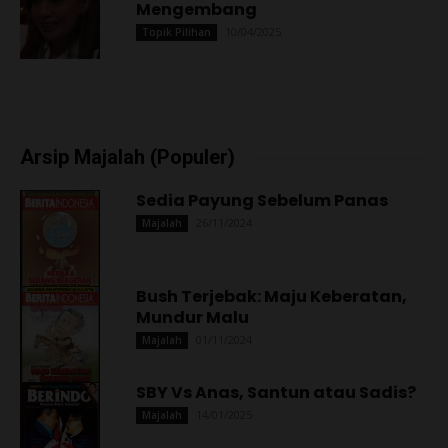
Mengembang
10/04/2025
Topik Pilihan
Arsip Majalah (Populer)
Sedia Payung Sebelum Panas
26/11/2024
Majalah
Bush Terjebak: Maju Keberatan,
Mundur Malu
01/11/2024
Majalah
SBY Vs Anas, Santun atau Sadis?
14/01/2025
Majalah