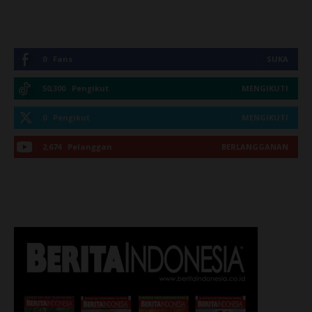
0
Fans
SUKA
50,300
Pengikut
MENGIKUTI
0
Pengikut
MENGIKUTI
2,674
Pelanggan
BERLANGGANAN