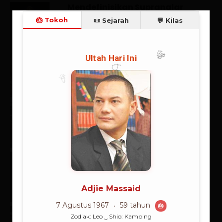
Mendefinisikan Supranalar
(Superreason)
06/08/2026
Supranalar
Negara Ambivalensi Pancasila
27/07/2026
Catatan Kilas
Spanyol Juara, Messi Mati Kutu:
Kemenangan Eksistensial
Sepakbola
20/07/2026
Berita
Rangkuman Sintesis: Supranalar
Melangitkan Logika
Membumikan Iman
06/07/2026
Supranalar
Supranalar Melampaui Batas
Langit Logika