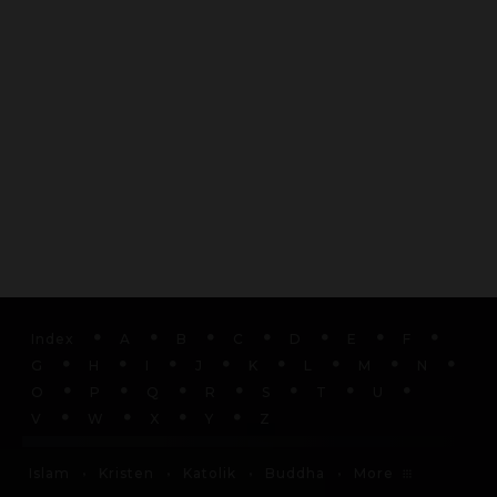
Index
A
B
C
D
E
F
G
H
I
J
K
L
M
N
O
P
Q
R
S
T
U
V
W
X
Y
Z
More
Islam
Kristen
Katolik
Buddha