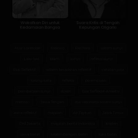
Wakafkan Diri untuk
Suara Kritis di Tengah
Kedamaian Bangsa
Kepungan Oligarki
Atur Lorielcide
Rielniro
Riel Niro
sistem sunyi
Laki-laki
Islam
sunyi
refleksi sunyi
Esai Reflektif
sistem kesadaran reflektif
catatan jiwa
lorong kata
refleksi
perempuan
pembacaan sunyi
dosen
Esai Reflektif-Analitis
menteri
Jawa Tengah
esai resonansi sistem sunyi
zona reflektif
majalah
Al-Zaytun
Jawa Timur
DKI Jakarta
majalah berita indonesia
kristen
jawa barat
keseimbangan batin
luka batin