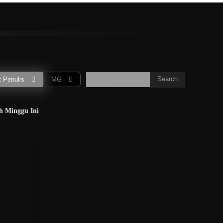
S
T
U
V
W
X
Y
Z
More
ur
Gubernur
CEO
Wartawan
Peneliti
Musisi
Search
 Penulis
MG
Soekarno
h Minggu Ini