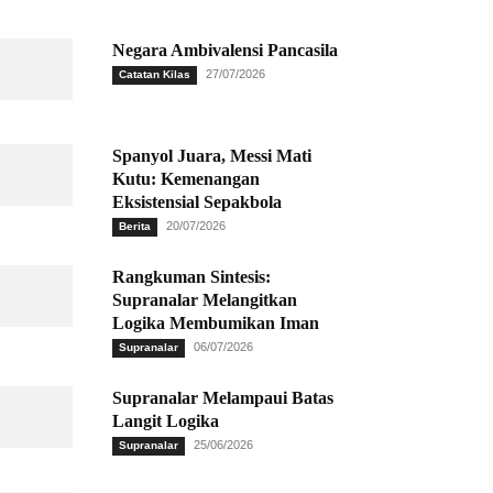
Negara Ambivalensi Pancasila
27/07/2026
Catatan Kilas
Spanyol Juara, Messi Mati
Kutu: Kemenangan
Eksistensial Sepakbola
20/07/2026
Berita
Rangkuman Sintesis:
Supranalar Melangitkan
Logika Membumikan Iman
06/07/2026
Supranalar
Supranalar Melampaui Batas
Langit Logika
25/06/2026
Supranalar