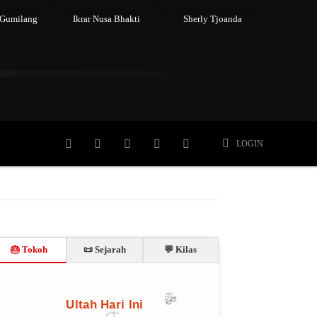
 Gumilang
Ikrar Nusa Bhakti
Sherly Tjoanda
Meninggal
Member
More
LOGIN
🎂 Tokoh
📜 Sejarah
💬 Kilas
🎉
Ultah Hari Ini