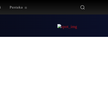
i
Pustaka