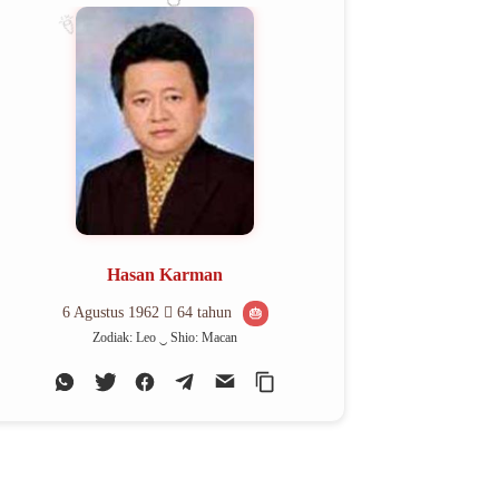
🎊
🎈
Hasan Karman
6 Agustus 1962
64 tahun
🎂
Zodiak: Leo ‿ Shio: Macan