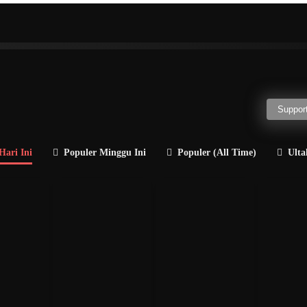
H
I
J
K
L
M
N
O
P
Q
R
a
Politisi
Guru Besar
Penulis
Jenderal
Direkt
Support
Hari Ini
Populer Minggu Ini
Populer (All Time)
Ulta