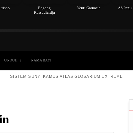
trisno
Bagong
Yenti Garnasih
AS Panji
Kussudiardja
du
Kepercayaan
Laki-laki
Perempuan
Hidup
UNDUH
NAMA BAYI
SISTEM SUNYI
KAMUS
ATLAS
GLOSARIUM
EXTREME
in