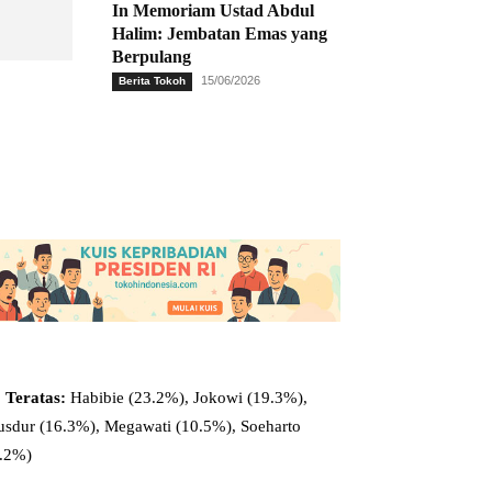
In Memoriam Ustad Abdul
Halim: Jembatan Emas yang
Berpulang
15/06/2026
Berita Tokoh
 Teratas:
Habibie (23.2%), Jokowi (19.3%),
sdur (16.3%), Megawati (10.5%), Soeharto
9.2%)