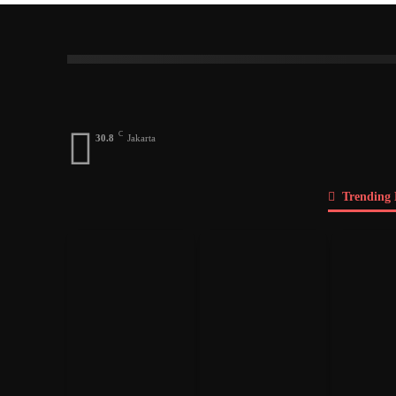
Index
A
B
C
D
E
F
G
Dosen
Menteri
DPD
DPR
Pengusah
C
30.8
Jakarta
Trending 