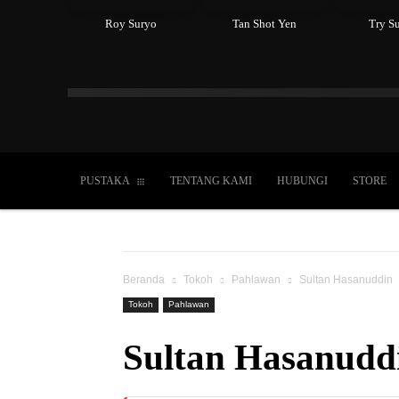
Roy Suryo
Tan Shot Yen
Try Su
Islam
Kristen
Katolik
Buddha
Hin
PUSTAKA
TENTANG KAMI
HUBUNGI
STORE
Beranda
Tokoh
Pahlawan
Sultan Hasanuddin
Tokoh
Pahlawan
Sultan Hasanudd