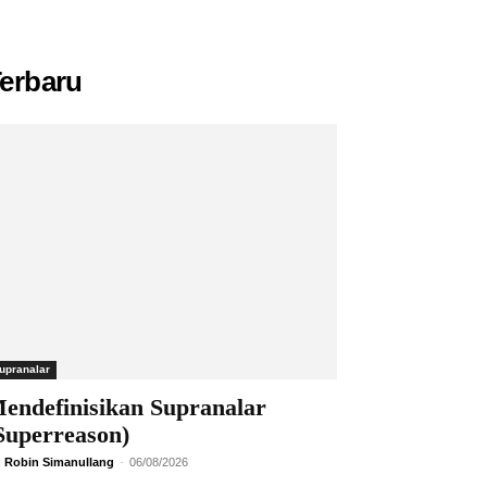
erbaru
upranalar
endefinisikan Supranalar
Superreason)
 Robin Simanullang
-
06/08/2026