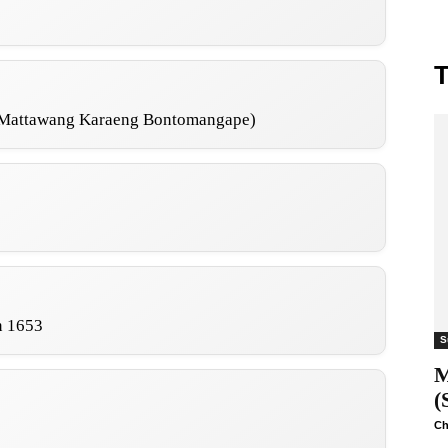
T
 Mattawang Karaeng Bontomangape)
n 1653
S
M
(
Ch