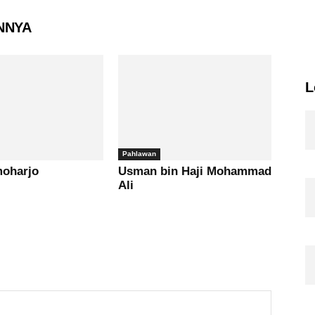
NNYA
L
Pahlawan
moharjo
Usman bin Haji Mohammad
Ali