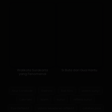
Walikota Surakarta
Si Buta dari Gua Hantu
yang Fenomenal
Atur Lorielcide
Rielniro
Riel Niro
sistem sunyi
Laki-laki
Islam
sunyi
refleksi sunyi
Esai Reflektif
sistem kesadaran reflektif
catatan jiwa