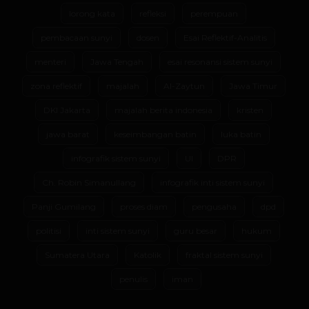
lorong kata
refleksi
perempuan
pembacaan sunyi
dosen
Esai Reflektif-Analitis
menteri
Jawa Tengah
esai resonansi sistem sunyi
zona reflektif
majalah
Al-Zaytun
Jawa Timur
DKI Jakarta
majalah berita indonesia
kristen
jawa barat
keseimbangan batin
luka batin
infografik sistem sunyi
UI
DPR
Ch. Robin Simanullang
infografik inti sistem sunyi
Panji Gumilang
proses diam
pengusaha
dpd
politisi
inti sistem sunyi
guru besar
hukum
Sumatera Utara
Katolik
fraktal sistem sunyi
penulis
iman