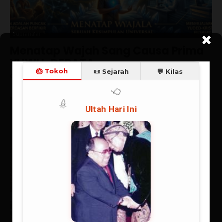
Supranalar
Menatap Wajah Sang Causa Prima
YHWH-DEBATA
Ch Robin Simanullang
-
07/08/2026
Mendefinisikan Supranalar
(Superreason)
06/08/2026
Supranalar
Negara Ambivalensi Pancasila
27/07/2026
Catatan Kilas
Spanyol Juara, Messi Mati Kutu:
Kemenangan Eksistensial
Sepakbola