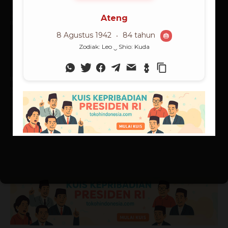
20/07/2026
Berita
Rangkuman Sintesis: Supranalar
Melangitkan Logika
Membumikan Iman
06/07/2026
Supranalar
Supranalar Melampaui Batas
Langit Logika
25/06/2026
Supranalar