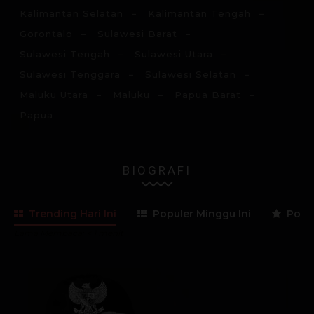
Kalimantan Selatan
Kalimantan Tengah
Gorontalo
Sulawesi Barat
Sulawesi Tengah
Sulawesi Utara
Sulawesi Tenggara
Sulawesi Selatan
Maluku Utara
Maluku
Papua Barat
Papua
BIOGRAFI
Trending Hari Ini
Populer Minggu Ini
Popul
Lama Membaca:
< 1
menit