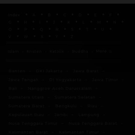
Index
A
B
C
D
E
F
G
H
I
J
K
L
M
N
O
P
Q
R
S
T
U
V
W
X
Y
Z
More
Islam
Kristen
Katolik
Buddha
Banten
DKI Jakarta
Jawa Barat
Jawa Tengah
DI Yogyakarta
Jawa Timur
Bali
Nanggroe Aceh Darussalam
Sumatera Utara
Sumatera Selatan
Sumatera Barat
Bengkulu
Riau
Kepulauan Riau
Jambi
Lampung
Nusa Tenggara Timur
Nusa Tenggara Barat
Kalimantan Barat
Kalimantan Timur