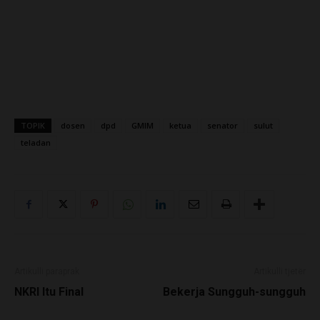
TOPIK
dosen
dpd
GMIM
ketua
senator
sulut
teladan
Artikulli paraprak
Artikulli tjetër
NKRI Itu Final
Bekerja Sungguh-sungguh