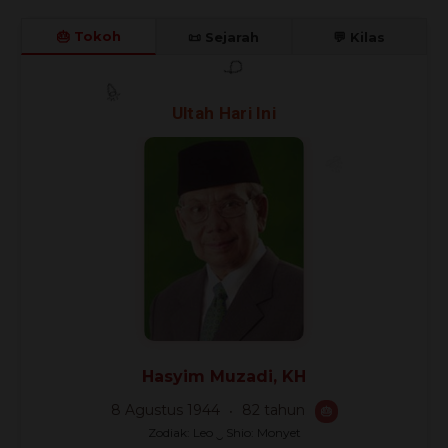
🎂 Tokoh
📜 Sejarah
💬 Kilas
🎊
Ultah Hari Ini
🎈
🎉
Hasyim Muzadi, KH
8 Agustus 1944
82 tahun
🎂
Zodiak: Leo ‿ Shio: Monyet