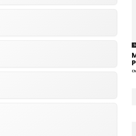
S
M
Ch