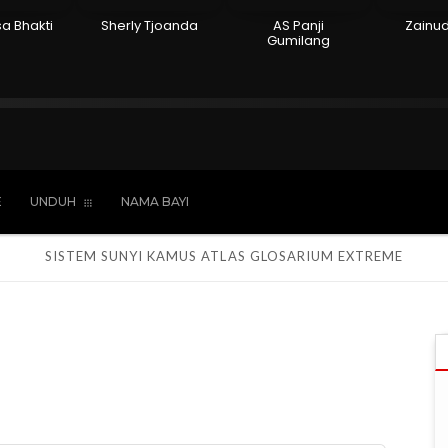
sa Bhakti
Sherly Tjoanda
AS Panji
Zainu
Gumilang
Hindu
Kepercayaan
Laki-laki
Perempua
E
UNDUH
NAMA BAYI
SISTEM SUNYI
KAMUS
ATLAS
GLOSARIUM
EXTREME