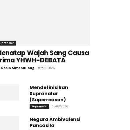
upranalar
enatap Wajah Sang Causa
Prima YHWH-DEBATA
 Robin Simanullang
-
07/08/2026
Mendefinisikan
Supranalar
(Superreason)
06/08/2026
Supranalar
Negara Ambivalensi
Pancasila