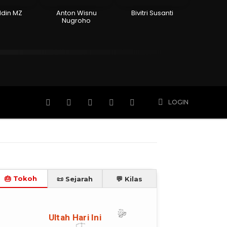
ddin MZ
Anton Wisnu
Bivitri Susanti
Nugroho
n
Hidup
Meninggal
Member
More
LOGIN
🎂 Tokoh
📜 Sejarah
💬 Kilas
🎉
Ultah Hari Ini