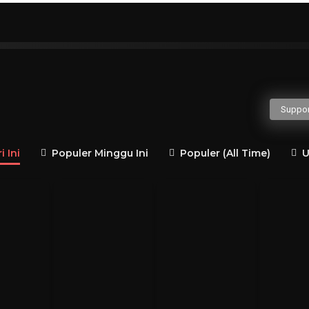
H
I
J
K
L
M
N
O
P
Q
gusaha
Politisi
Guru Besar
Penulis
Jender
Suppor
 Ini
Populer Minggu Ini
Populer (All Time)
U