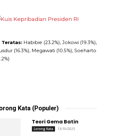
 Teratas:
Habibie (23.2%), Jokowi (19.3%),
usdur (16.3%), Megawati (10.5%), Soeharto
9.2%)
orong Kata (Populer)
Teori Gema Batin
13/10/2025
Lorong Kata