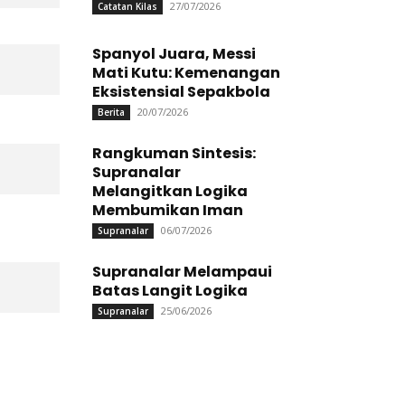
27/07/2026
Catatan Kilas
Spanyol Juara, Messi
Mati Kutu: Kemenangan
Eksistensial Sepakbola
20/07/2026
Berita
Rangkuman Sintesis:
Supranalar
Melangitkan Logika
Membumikan Iman
06/07/2026
Supranalar
Supranalar Melampaui
Batas Langit Logika
25/06/2026
Supranalar