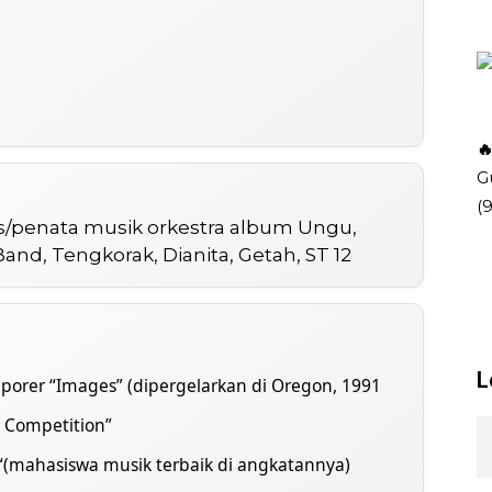

G
(
s/penata musik orkestra album Ungu,
nd, Tengkorak, Dianita, Getah, ST 12
L
porer “Images” (dipergelarkan di Oregon, 1991
ar Competition”
“(mahasiswa musik terbaik di angkatannya)