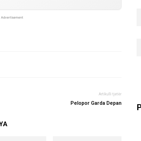
Advertisement
Artikulli tjetër
Pelopor Garda Depan
P
NYA