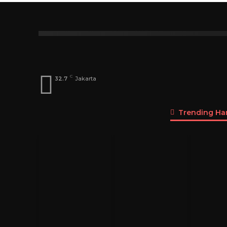
Index
A
B
C
D
E
F
G
Dosen
Menteri
DPD
DPR
Pen
C
32.7
Jakarta
Trending Hari