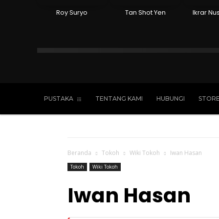
Roy Suryo
Tan Shot Yen
Ikrar Nu
Islam
Kristen
Katolik
Buddha
PUSTAKA
TENTANG KAMI
HUBUNGI
STOR
Beranda
Tokoh
Wiki Tokoh
Iwan Hasan
Tokoh
Wiki Tokoh
Iwan Hasan