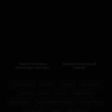
Tokoh Pembawa
Dalang Wayang Kulit
Damai dan Toleransi
Terbaik
Atur Lorielcide
Rielniro
Riel Niro
sistem sunyi
Laki-laki
Islam
sunyi
refleksi sunyi
Esai Reflektif
sistem kesadaran reflektif
catatan jiwa
lorong kata
refleksi
perempuan