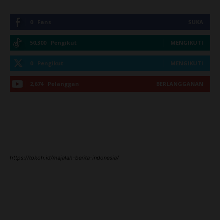
0
Fans
SUKA
50,300
Pengikut
MENGIKUTI
0
Pengikut
MENGIKUTI
2,674
Pelanggan
BERLANGGANAN
https://tokoh.id/majalah-berita-indonesia/