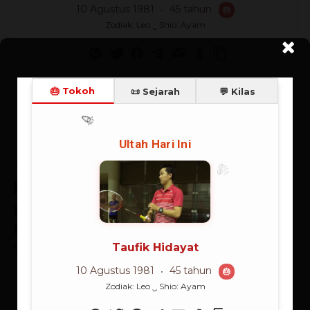
10 Agustus 1981
45 tahun
🎂
Zodiak: Leo ‿ Shio: Ayam
Terbaru
Supranalar
Prolog Supranalar: Mendewakan
Logika, Memenjarakan Jiwa
Ch Robin Simanullang
-
09/08/2026
Menatap Wajah Sang Causa
Prima YHWH-DEBATA