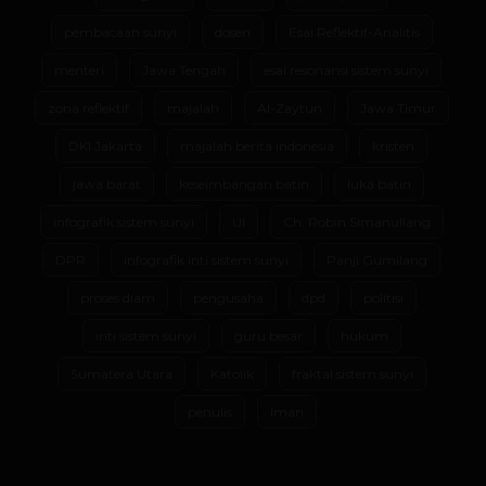
pembacaan sunyi
dosen
Esai Reflektif-Analitis
menteri
Jawa Tengah
esai resonansi sistem sunyi
zona reflektif
majalah
Al-Zaytun
Jawa Timur
DKI Jakarta
majalah berita indonesia
kristen
jawa barat
keseimbangan batin
luka batin
infografik sistem sunyi
UI
Ch. Robin Simanullang
DPR
infografik inti sistem sunyi
Panji Gumilang
proses diam
pengusaha
dpd
politisi
inti sistem sunyi
guru besar
hukum
Sumatera Utara
Katolik
fraktal sistem sunyi
penulis
iman