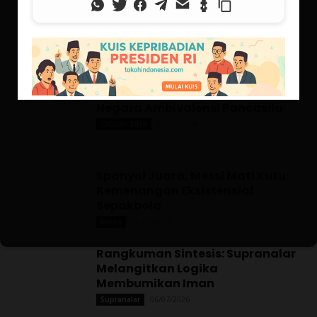
07/08/2026
Supranalar
Mendefinisikan Supranalar
(Superreason)
06/08/2026
Supranalar
Negara Ambivalensi Pancasila
27/07/2026
Catatan Kilas
Spanyol Juara, Messi Mati Kutu:
Kemenangan Eksistensial
Sepakbola
20/07/2026
Berita
Rangkuman Sintesis: Supranalar
Melangitkan Logika
Membumikan Iman
06/07/2026
Supranalar