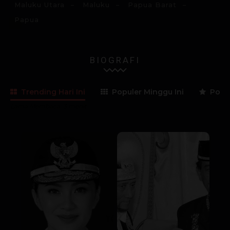
Maluku Utara
Maluku
Papua Barat
Papua
BIOGRAFI
Trending Hari Ini
Populer Minggu Ini
Popul
Lama Membaca:
3
menit