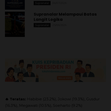
06/07/2026
Supranalar
Supranalar Melampaui Batas
Langit Logika
25/06/2026
Supranalar
🔥 Teratas:
Habibie (23.2%), Jokowi (19.3%), Gusdur
(16.3%), Megawati (10.5%), Soeharto (9.2%)