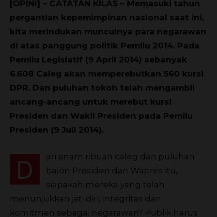
[OPINI] – CATATAN KILAS – Memasuki tahun
pergantian kepemim­pinan nasional saat ini,
kita merindu­kan munculnya para negarawan
di atas panggung politik Pemilu 2014. Pada
Pemilu Legislatif (9 April 2014) sebanyak
6.608 Caleg akan memperebutkan 560 kursi
DPR. Dan puluhan tokoh telah mengambil
ancang-ancang untuk merebut kursi
Presiden dan Wakil Presiden pada Pemilu
Presiden (9 Juli 2014).
ari enam ribuan caleg dan puluhan
D
balon Presiden dan Wapres itu,
siapakah mereka yang telah
menunjukkan jati diri, integritas dan
komitmen sebagai negarawan? Publik harus