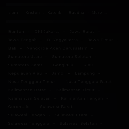
More
Islam
Kristen
Katolik
Buddha
Banten
DKI Jakarta
Jawa Barat
Jawa Tengah
DI Yogyakarta
Jawa Timur
Bali
Nanggroe Aceh Darussalam
Sumatera Utara
Sumatera Selatan
Sumatera Barat
Bengkulu
Riau
Kepulauan Riau
Jambi
Lampung
Nusa Tenggara Timur
Nusa Tenggara Barat
Kalimantan Barat
Kalimantan Timur
Kalimantan Selatan
Kalimantan Tengah
Gorontalo
Sulawesi Barat
Sulawesi Tengah
Sulawesi Utara
Sulawesi Tenggara
Sulawesi Selatan