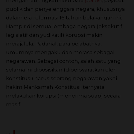
mengamati tingkah-laku para
politisi
, pejabat
publik dan penyelenggara negara, khususnya
dalam era reformasi 16 tahun belakangan ini.
Hampir di semua lembaga negara (eksekutif,
legislatif dan yudikatif) korupsi makin
merajalela. Padahal, para pejabatnya,
umumnya mengaku dan merasa sebagai
negarawan. Sebagai contoh, salah satu yang
selama ini diposisikan (dipersyaratkan oleh
konstitusi) harus seorang negarawan yakni
hakim Mahkamah Konstitusi, ternyata
melakukan korupsi (menerima suap) secara
masif.