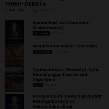
YHWH-DEBATA
Ch Robin Simanullang
-
07/08/2026
Mendefinisikan Supranalar
(Superreason)
06/08/2026
Supranalar
Negara Ambivalensi Pancasila
27/07/2026
Catatan Kilas
Spanyol Juara, Messi Mati Kutu:
Kemenangan Eksistensial
Sepakbola
20/07/2026
Berita
Rangkuman Sintesis: Supranalar
Melangitkan Logika
Membumikan Iman