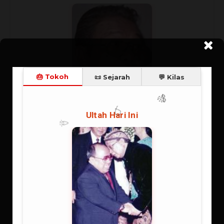
🎈
🎉
La Ode Sirad
8 Agustus 1940
86 tahun
🎂
Zodiak: Leo ‿ Shio: Naga