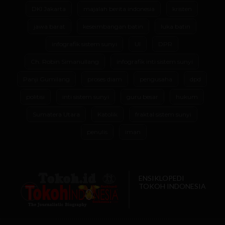
DKI Jakarta
majalah berita indonesia
kristen
jawa barat
keseimbangan batin
luka batin
infografik sistem sunyi
UI
DPR
Ch. Robin Simanullang
infografik inti sistem sunyi
Panji Gumilang
proses diam
pengusaha
dpd
politisi
inti sistem sunyi
guru besar
hukum
Sumatera Utara
Katolik
fraktal sistem sunyi
penulis
iman
ENSIKLOPEDI
TOKOH INDONESIA