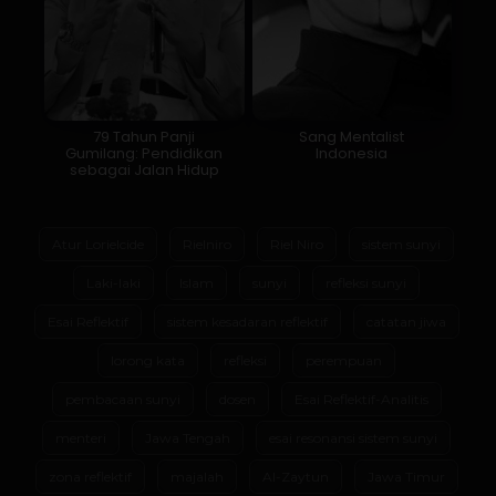
79 Tahun Panji
Sang Mentalist
Gumilang: Pendidikan
Indonesia
sebagai Jalan Hidup
Atur Lorielcide
Rielniro
Riel Niro
sistem sunyi
Laki-laki
Islam
sunyi
refleksi sunyi
Esai Reflektif
sistem kesadaran reflektif
catatan jiwa
lorong kata
refleksi
perempuan
pembacaan sunyi
dosen
Esai Reflektif-Analitis
menteri
Jawa Tengah
esai resonansi sistem sunyi
zona reflektif
majalah
Al-Zaytun
Jawa Timur