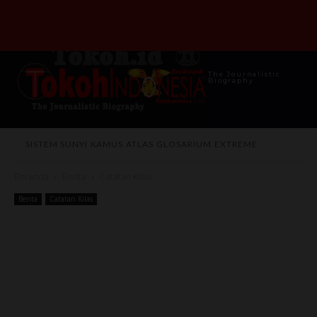
The Journalistic
Biography
SISTEM SUNYI
KAMUS
ATLAS
GLOSARIUM
EXTREME
Beranda
Berita
Catatan Kilas
Berita
Catatan Kilas