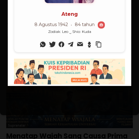
Terbaru
Supranalar
Menatap Wajah Sang Causa Prima