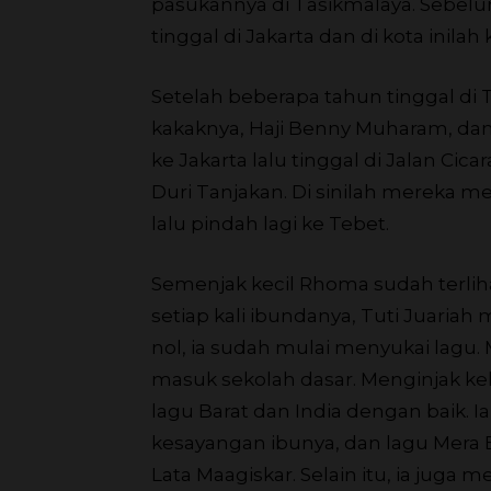
pasukannya di Tasikmalaya. Sebelu
tinggal di Jakarta dan di kota inila
Setelah beberapa tahun tinggal di
kakaknya, Haji Benny Muharam, dan 
ke Jakarta lalu tinggal di Jalan Cic
Duri Tanjakan. Di sinilah mereka 
lalu pindah lagi ke Tebet.
Semenjak kecil Rhoma sudah terliha
setiap kali ibundanya, Tuti Juari
nol, ia sudah mulai menyukai lagu.
masuk sekolah dasar. Menginjak ke
lagu Barat dan India dengan baik. 
kesayangan ibunya, dan lagu Mera B
Lata Maagiskar. Selain itu, ia juga