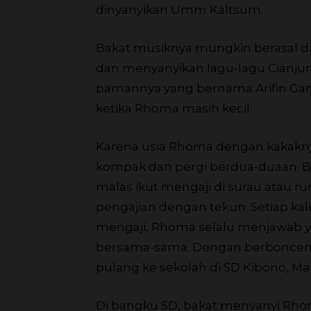
dinyanyikan Umm Kaltsum.
Bakat musiknya mungkin berasal da
dan menyanyikan lagu-lagu Cianjura
pamannya yang bernama Arifin Gan
ketika Rhoma masih kecil.
Karena usia Rhoma dengan kakakny
kompak dan pergi berdua-duaan. B
malas ikut mengaji di surau atau r
pengajian dengan tekun. Setiap kal
mengaji, Rhoma selalu menjawab y
bersama-sama. Dengan berboncen
pulang ke sekolah di SD Kibono, Ma
Di bangku SD, bakat menyanyi Rho