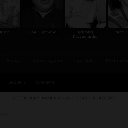
trisno
Doel Sumbang
Bagong
Yenti 
Kussudiardja
Hindu
Kepercayaan
Laki-laki
Perempu
E
UNDUH
NAMA BAYI
SISTEM SUNYI
KAMUS
ATLAS
GLOSARIUM
EXTREME
angdut