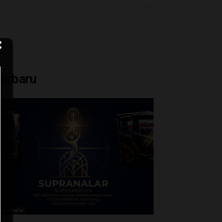
erbaru
upranalar