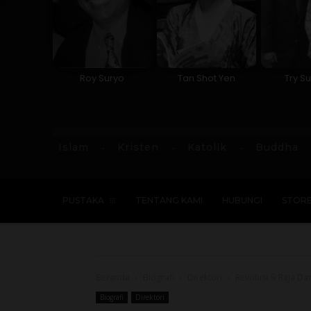
Roy Suryo
Tan Shot Yen
Try Su
Islam
Kristen
Katolik
Buddha
PUSTAKA
TENTANG KAMI
HUBUNGI
STOR
Beranda
Biografi
Direktori
Revolusi Si Raja D
Biografi
Direktori