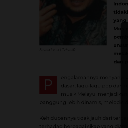
Indon
tidak
yang
Mosle
pemb
unsur
Rhoma Irama | Tokoh.ID
melak
dan p
engalamannya menyanyikan
P
dasar, lagu-lagu pop dan ro
musik Melayu, menjadikan 
panggung lebih dinamis, melodis d
Kehidupannya tidak jauh dari terp
terhadap berbagai sikap yang diam