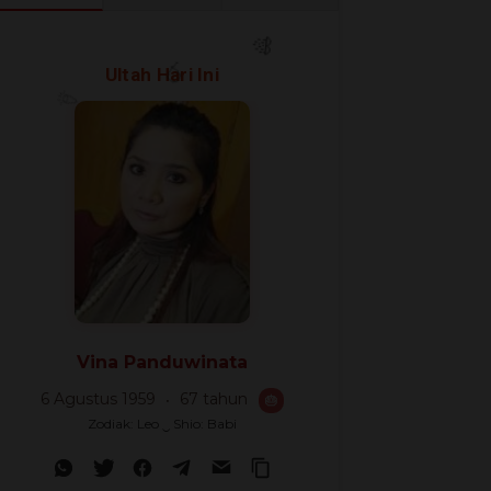
🎉
Ultah Hari Ini
🎊
🎈
Vina Panduwinata
6 Agustus 1959
67 tahun
🎂
Zodiak: Leo ‿ Shio: Babi