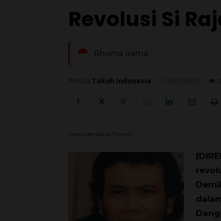
Revolusi Si Ra
Rhoma Irama
Penulis
Tokoh Indonesia
-
13/09/2003
Lama Membaca:
7
menit
[DIRE
revol
Demik
dalam
Dangd