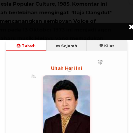
esia Popular Culture, 1985. Komentar ini
lah berlebihan mengingat “Raja Dangdut”
 mencanangkan semboyan Voice of
m pada 13 Oktober 1973 ini menjadi agen
aharu musik Melayu yang memadukan
T
 musik rock dalam musik melayu serta
ukan improvisasi atas syair, lirik, kostum
enampilan di atas panggung.
 lagu-lagu India sewaktu masih sekolah
ck Barat hingga akhir 1960-an lalu beralih ke
lagu dan musik yang dibawakannya di atas
an menarik.
aan gosip dan komentar pro dan kontra
S
bilnya. Katakan saja, fenomena goyangan