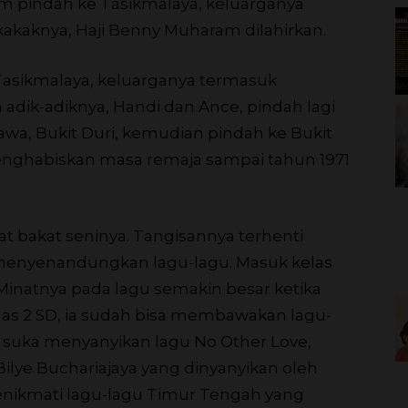
m pindah ke Tasikmalaya, keluarganya
h kakaknya, Haji Benny Muharam dilahirkan.
 Tasikmalaya, keluarganya termasuk
adik-adiknya, Handi dan Ance, pindah lagi
arawa, Bukit Duri, kemudian pindah ke Bukit
menghabiskan masa remaja sampai tahun 1971
t bakat seninya. Tangisannya terhenti
ah menyenandungkan lagu-lagu. Masuk kelas
 Minatnya pada lagu semakin besar ketika
las 2 SD, ia sudah bisa membawakan lagu-
Ia suka menyanyikan lagu No Other Love,
ilye Buchariajaya yang dinyanyikan oleh
 menikmati lagu-lagu Timur Tengah yang