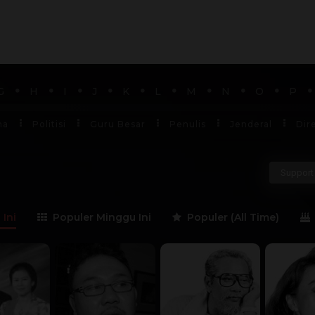
G
H
I
J
K
L
M
N
O
P
ha
Politisi
Guru Besar
Penulis
Jenderal
Dir
Support 
 Ini
Populer Minggu Ini
Populer (All Time)