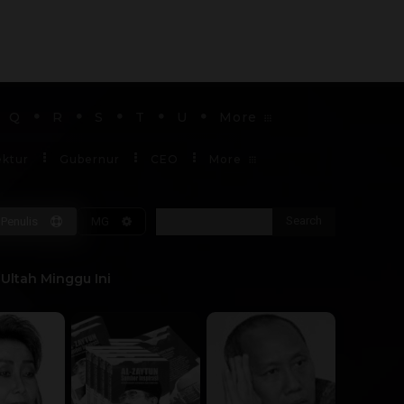
Q
R
S
T
U
More
ektur
Gubernur
CEO
More
Search
Penulis
MG
Soekarno
Ultah Minggu Ini