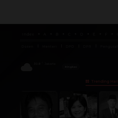
Index
A
B
C
D
E
F
Dosen
Menteri
DPD
DPR
Pengusa
C
30.8
Jakarta
Ringkas
Trending Hari