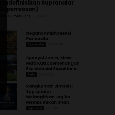
endefinisikan Supranalar
Superreason)
 Robin Simanullang
-
06/08/2026
Negara Ambivalensi
Pancasila
27/07/2026
Catatan Kilas
Spanyol Juara, Messi
Mati Kutu: Kemenangan
Eksistensial Sepakbola
20/07/2026
Berita
Rangkuman Sintesis:
Supranalar
Melangitkan Logika
Membumikan Iman
06/07/2026
Supranalar