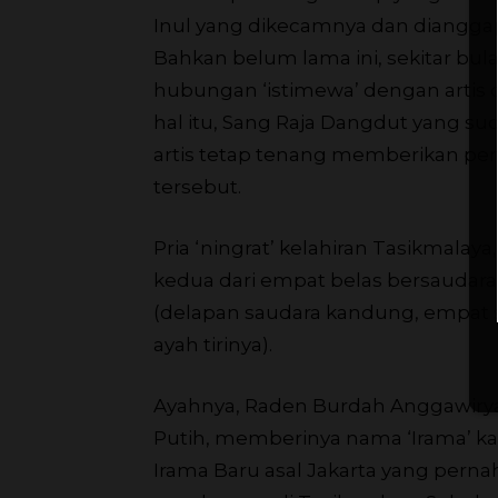
Inul yang dikecamnya dan dianggap 
Bahkan belum lama ini, sekitar bula
hubungan ‘istimewa’ dengan artis 
hal itu, Sang Raja Dangdut yang su
artis tetap tenang memberikan pen
tersebut.
Pria ‘ningrat’ kelahiran Tasikmalay
kedua dari empat belas bersaudara
(delapan saudara kandung, empat 
ayah tirinya).
Ayahnya, Raden Burdah Anggawiry
Putih, memberinya nama ‘Irama’ ka
Irama Baru asal Jakarta yang per