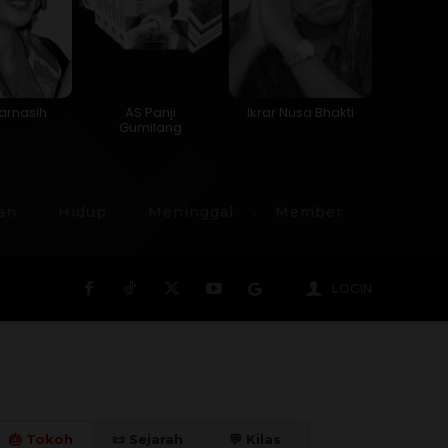
Garnasih
AS Panji
Ikrar Nusa Bhakti
Gumilang
an
Hidup
Meninggal
Member
LOGIN
🎂 Tokoh
📜 Sejarah
💬 Kilas