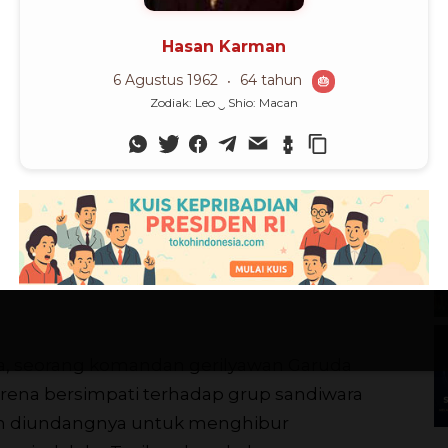
M
tidak sesuai dengan nilai-nilai agama.
(
n Mei 2003 lalu, ia digosipkan menjalin
Ch
dangdut, Lely Angraeni (Angel). Menanggapi
dah puluhan tahun merajai belantara dunia
jelasan kepada masyarakat perihal gosip
a, 11 Desember 1946 ini merupakan putra
, delapan laki-laki dan enam perempuan
saudara seibu dan dua saudara bawaan dari
a, seorang komandan gerilyawan Garuda
rena bersimpati terhadap grup sandiwara
nah diundangnya untuk menghibur