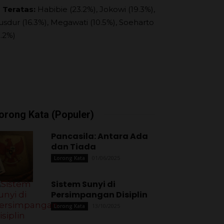
 Teratas:
Habibie (23.2%), Jokowi (19.3%),
usdur (16.3%), Megawati (10.5%), Soeharto
9.2%)
orong Kata (Populer)
Pancasila: Antara Ada
dan Tiada
01/06/2025
Lorong Kata
Sistem Sunyi di
Persimpangan Disiplin
13/10/2025
Lorong Kata