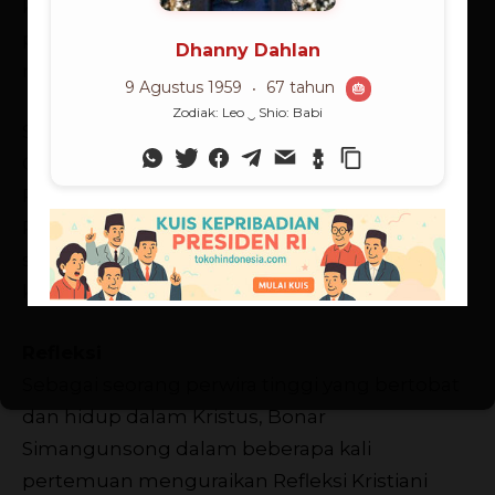
kepada anak-anak dan siapapun, bahwa
proses belajar tidak pernah berhenti sampai
mati,” tuturnya.
Saat ini ia tetap aktif sebagai Pendeta di sinode
GBI dan membantu
Menteri
Kelautan dan
Perikanan selaku kordinator Pokja
Penyusunan Sistem Hukum Kristiani dan
sebagai Widyaiswara bagi Diklat
kepemimpinan TK II serta SPAMEN.
Refleksi
Sebagai seorang perwira tinggi yang bertobat
dan hidup dalam Kristus, Bonar
Simangunsong dalam beberapa kali
pertemuan menguraikan Refleksi Kristiani