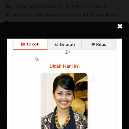
berdasarkan kesadaran kesatuan Tubuh
Kristus dan kesatuan Iman melalui kesaksian
Roh Kudus.
Pada tahun 2000 lalu, ia diangkat sebagai
pendeta oleh sinode GBI selaku anggota
Badan pembinaan Rohani Sinode dan sebagai
wakil ketua umum Asosiasi Yayasan untuk
Bangsa (AYUB). Dan yang paling mengejutkan,
di usianya yang ke-62 ia masih menyempatkan
kuliah bidang teologia di Institut Filsafat
Teologia dan Kepemimpinan Jafrray (IFTKJ)
serta kuliah di Universitas Terbuka bersama
isterinya. “Secara ekonomi dan karir gelar tidak
ada artinya, tetapi dapat memberikan motivasi