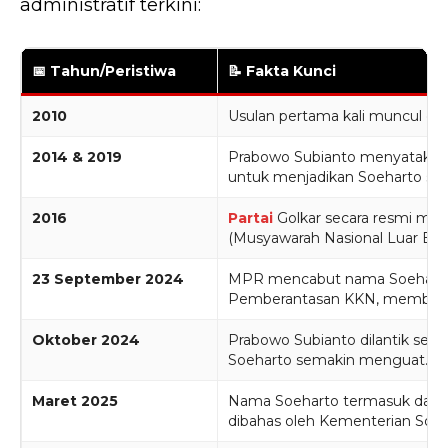
administratif terkini:
📅 Tahun/Peristiwa
📝 Fakta Kunci
2010
Usulan pertama kali muncul da
2014 & 2019
Prabowo Subianto menyatakan
untuk menjadikan Soeharto seb
2016
Partai
Golkar secara resmi men
(Musyawarah Nasional Luar Bias
23 September 2024
MPR mencabut nama Soeharto 
Pemberantasan KKN, membuka jal
Oktober 2024
Prabowo Subianto dilantik seb
Soeharto semakin menguat.
Maret 2025
Nama Soeharto termasuk dalam
dibahas oleh Kementerian Sosi