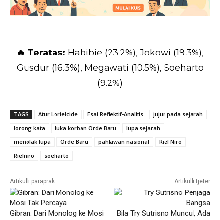
🔥 Teratas:
Habibie (23.2%), Jokowi (19.3%),
Gusdur (16.3%), Megawati (10.5%), Soeharto
(9.2%)
TAGS
Atur Lorielcide
Esai Reflektif-Analitis
jujur pada sejarah
lorong kata
luka korban Orde Baru
lupa sejarah
menolak lupa
Orde Baru
pahlawan nasional
Riel Niro
Rielniro
soeharto
Artikulli paraprak
Artikulli tjetër
Gibran: Dari Monolog ke Mosi
Bila Try Sutrisno Muncul, Ada