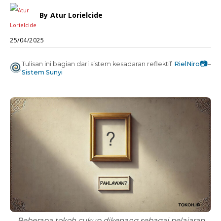
By
Atur Lorielcide
25/04/2025
📷
Tulisan ini bagian dari sistem kesadaran reflektif
RielNiro
–
Sistem Sunyi
Beberapa tokoh cukup dikenang sebagai pelajaran