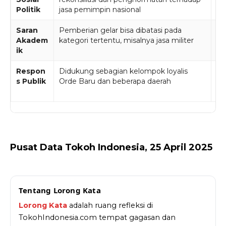
Politik
jasa pemimpin nasional
se
Saran
Pemberian gelar bisa dibatasi pada
Ge
Akadem
kategori tertentu, misalnya jasa militer
mo
ik
ke
Respon
Didukung sebagian kelompok loyalis
Pe
s Publik
Orde Baru dan beberapa daerah
or
ko
Pusat Data Tokoh Indonesia, 25 April 2025
Tentang Lorong Kata
Lorong Kata
adalah ruang refleksi di
TokohIndonesia.com tempat gagasan dan