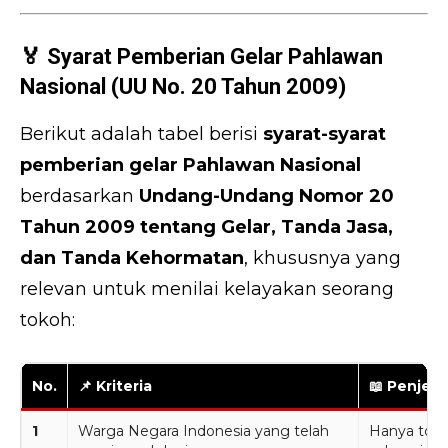
🏅 Syarat Pemberian Gelar Pahlawan
Nasional (UU No. 20 Tahun 2009)
Berikut adalah tabel berisi
syarat-syarat
pemberian gelar Pahlawan Nasional
berdasarkan
Undang-Undang Nomor 20
Tahun 2009 tentang Gelar, Tanda Jasa,
dan Tanda Kehormatan
, khususnya yang
relevan untuk menilai kelayakan seorang
tokoh:
No.
📌 Kriteria
📖 Penjela
1
Warga Negara Indonesia yang telah
Hanya toko