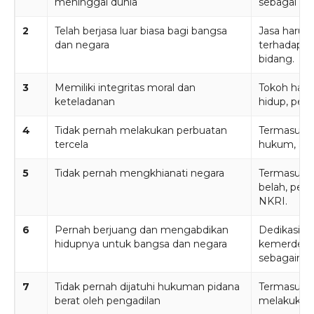
meninggal dunia
sebagai Pa
2
Telah berjasa luar biasa bagi bangsa
Jasa harus 
dan negara
terhadap k
bidang.
3
Memiliki integritas moral dan
Tokoh haru
keteladanan
hidup, peril
4
Tidak pernah melakukan perbuatan
Termasuk ti
tercela
hukum, at
5
Tidak pernah mengkhianati negara
Termasuk t
belah, pem
NKRI.
6
Pernah berjuang dan mengabdikan
Dedikasi t
hidupnya untuk bangsa dan negara
kemerdeka
sebagainya
7
Tidak pernah dijatuhi hukuman pidana
Termasuk t
berat oleh pengadilan
melakukan t