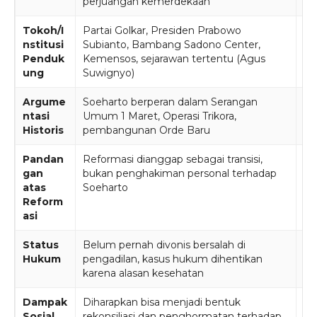
perjuangan kemerdekaan
re
Tokoh/I
Partai Golkar, Presiden Prabowo
Ko
nstitusi
Subianto, Bambang Sadono Center,
se
Penduk
Kemensos, sejarawan tertentu (Agus
ung
Suwignyo)
Argume
Soeharto berperan dalam Serangan
Se
ntasi
Umum 1 Maret, Operasi Trikora,
be
Historis
pembangunan Orde Baru
da
Pandan
Reformasi dianggap sebagai transisi,
Re
gan
bukan penghakiman personal terhadap
po
atas
Soeharto
ol
Reform
asi
Status
Belum pernah divonis bersalah di
Di
Hukum
pengadilan, kasus hukum dihentikan
ya
karena alasan kesehatan
da
Dampak
Diharapkan bisa menjadi bentuk
Bi
Sosial
rekonsiliasi dan penghormatan terhadap
me