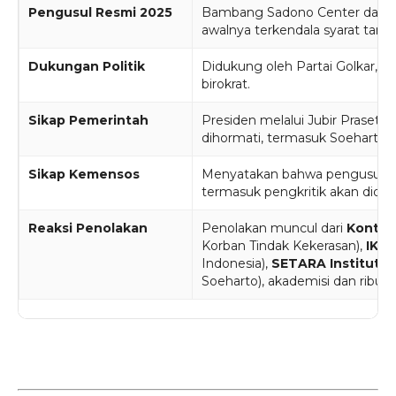
Pengusul Resmi 2025
Bambang Sadono Center dari J
awalnya terkendala syarat tanda
Dukungan Politik
Didukung oleh Partai Golkar, 
birokrat.
Sikap Pemerintah
Presiden melalui Jubir Praset
dihormati, termasuk Soeharto.
Sikap Kemensos
Menyatakan bahwa pengusulan 
termasuk pengkritik akan diden
Reaksi Penolakan
Penolakan muncul dari
Kontra
Korban Tindak Kekerasan),
IKOH
Indonesia),
SETARA Institute,
Soeharto), akademisi dan ribua