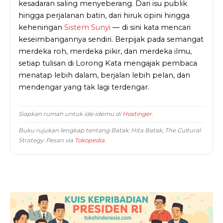
kesadaran saling menyeberang. Dari isu publik
hingga perjalanan batin, dari hiruk opini hingga
keheningan
Sistem Sunyi
— di sini kata mencari
keseimbangannya sendiri. Berpijak pada semangat
merdeka roh, merdeka pikir, dan merdeka ilmu,
setiap tulisan di Lorong Kata mengajak pembaca
menatap lebih dalam, berjalan lebih pelan, dan
mendengar yang tak lagi terdengar.
Siapkan rumah untuk ide-idemu di
Hostinger
.
Buku rujukan lengkap tentang Batak:
Hita Batak, The Cultural
Strategy
. Pesan via
Tokopedia
.