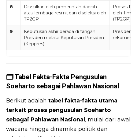
8
Diusulkan oleh pemerintah daerah
Proses for
atau lembaga resmi, dan diseleksi oleh
oleh Tim Pe
TP2GP
(TP2GP).
9
Keputusan akhir berada di tangan
Presiden m
Presiden melalui Keputusan Presiden
rekomendas
(Keppres)
🗂️ Tabel Fakta-Fakta Pengusulan
Soeharto sebagai Pahlawan Nasional
Berikut adalah
tabel fakta-fakta utama
terkait proses pengusulan Soeharto
sebagai Pahlawan Nasional
, mulai dari awal
wacana hingga dinamika politik dan