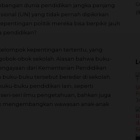
G
mbangan dunia pendidikan jangka panjang
(
asional (UN) yang tidak pernah dipikirkan
kepentingan politik mereka bisa berpikir jauh
a pendidikan?
 kelompok kepentingan tertentu, yang
obok-obok sekolah. Alasan bahwa buku-
L
 pengayaan dari Kementerian Pendidikan
 buku-buku tersebut beredar di sekolah.
buku-buku pendidikan lain, seperti
seri-seri ilmu pengetahuan, bahkan juga
ntuk mengembangkan wawasan anak-anak