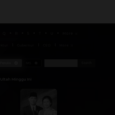
Q
R
S
T
U
More
ektur
Gubernur
CEO
More
Search
Penulis
MG
Soekarno
Ultah Minggu Ini