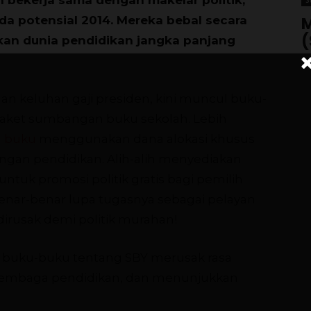
a potensial 2014. Mereka bebal secara
M
(
kan dunia pendidikan jangka panjang
Ch
an keluhan gaji presiden, kini muncul buku-
aket sumbangan buku sekolah. Lebih
a
buku
menggunakan dana alokasi khusus
an pendidikan. Alih-alih menyediakan
ntuk promosi politik gratis bagi pemilih
enar-benar lupa tugasnya sebagai pelayan
dirusak demi politik murahan!
an buku-buku tentang SBY merusak rasa
 lembaga pendidikan, dan menunjukkan