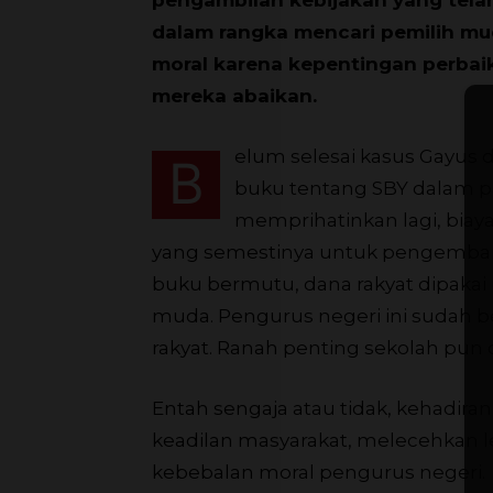
dalam rangka mencari pemilih mud
moral karena kepentingan perbai
mereka abaikan.
elum selesai kasus Gayus d
B
buku tentang SBY dalam p
memprihatinkan lagi, biay
yang semestinya untuk pengembang
buku bermutu, dana rakyat dipakai u
muda. Pengurus negeri ini sudah b
rakyat. Ranah penting sekolah pun 
Entah sengaja atau tidak, kehadir
keadilan masyarakat, melecehkan
kebebalan moral pengurus negeri.