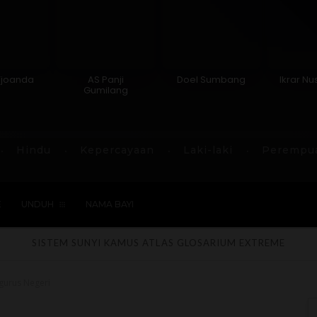
Tjoanda
AS Panji
Doel Sumbang
Ikrar Nu
Gumilang
Hindu
Kepercayaan
Laki-laki
Perempu
E
UNDUH
NAMA BAYI
SISTEM SUNYI
KAMUS
ATLAS
GLOSARIUM
EXTREME
gurus Negeri