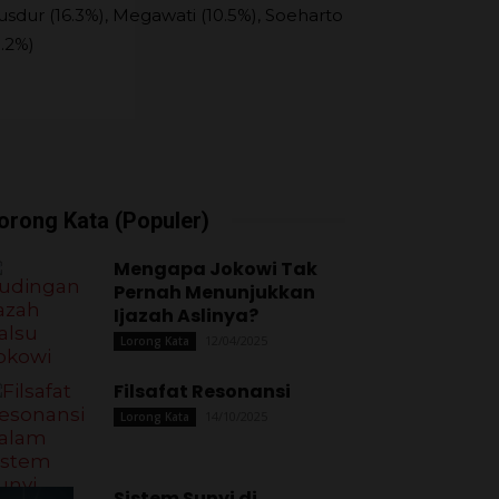
usdur (16.3%), Megawati (10.5%), Soeharto
9.2%)
orong Kata (Populer)
Mengapa Jokowi Tak
Pernah Menunjukkan
Ijazah Aslinya?
12/04/2025
Lorong Kata
Filsafat Resonansi
14/10/2025
Lorong Kata
Sistem Sunyi di