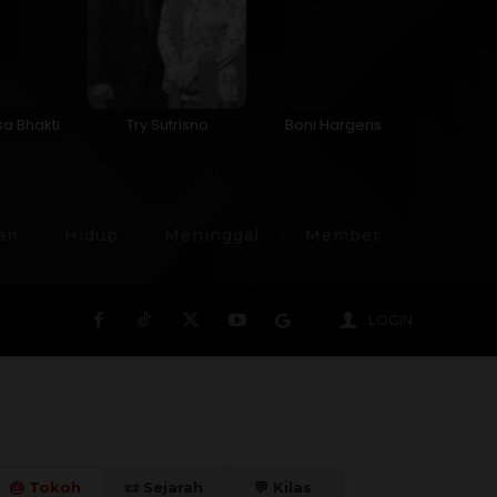
sa Bhakti
Try Sutrisno
Boni Hargens
an
Hidup
Meninggal
Member
LOGIN
🎂 Tokoh
📜 Sejarah
💬 Kilas