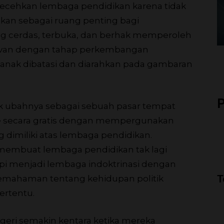
ecehkan lembaga pendidikan karena tidak
an sebagai ruang penting bagi
g cerdas, terbuka, dan berhak memperoleh
levan dengan tahap perkembangan
anak dibatasi dan diarahkan pada gambaran
P
dak ubahnya sebagai sebuah pasar tempat
e secara gratis dengan mempergunakan
g dimiliki atas lembaga pendidikan.
 membuat lembaga pendidikan tak lagi
pi menjadi lembaga indoktrinasi dengan
T
mahaman tentang kehidupan politik
tertentu.
geri semakin kentara ketika mereka