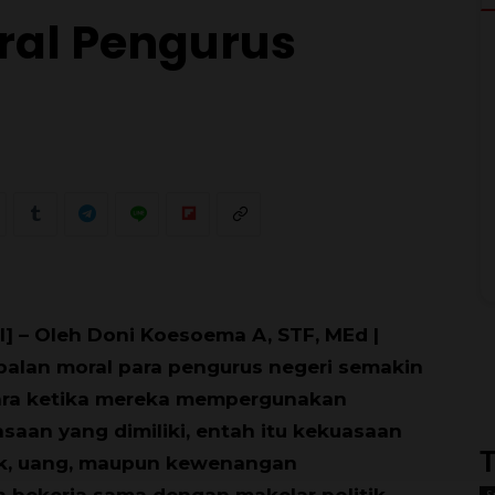
ral Pengurus
0
I] – Oleh Doni Koesoema A, STF, MEd |
alan moral para pengurus negeri semakin
ara ketika mereka mempergunakan
saan yang dimiliki, entah itu kekuasaan
T
ik, uang, maupun kewenangan
 bekerja sama dengan makelar politik,
S