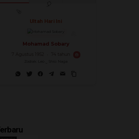
🎊
🎈
Ultah Hari Ini
🎉
Mohamad Sobary
7 Agustus 1952
74 tahun
🎂
Zodiak: Leo ‿ Shio: Naga
erbaru
upranalar