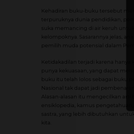
Kehadiran buku-buku tersebut meru
terpuruknya dunia pendidikan, pe
suka memancing di air keruh untuk
kelompoknya. Sasarannya jelas, ana
pemilih muda potensial dalam Pemi
Ketidakadilan terjadi karena hanya
punya kekuasaan, yang dapat meng
buku itu telah lolos sebagai buku
Nasional tak dapat jadi pembenaran
Alasan-alasan itu mengecilkan arti 
ensiklopedia, kamus pengetahuan, 
sastra, yang lebih dibutuhkan u
kita.