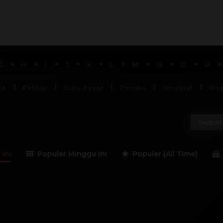
G
H
I
J
K
L
M
N
O
P
ha
Politisi
Guru Besar
Penulis
Jenderal
Dir
Support 
 Ini
Populer Minggu Ini
Populer (All Time)