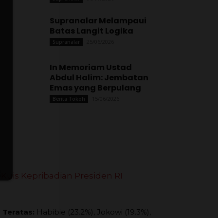
Supranalar Melampaui
Batas Langit Logika
25/06/2026
Supranalar
In Memoriam Ustad
Abdul Halim: Jembatan
Emas yang Berpulang
15/06/2026
Berita Tokoh
 Teratas:
Habibie (23.2%), Jokowi (19.3%),