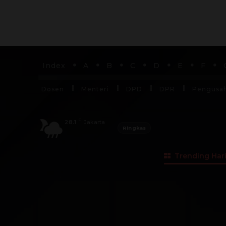
Index
A
B
C
D
E
F
Dosen
Menteri
DPD
DPR
Pengusa
C
28.1
Jakarta
Ringkas
Trending Hari