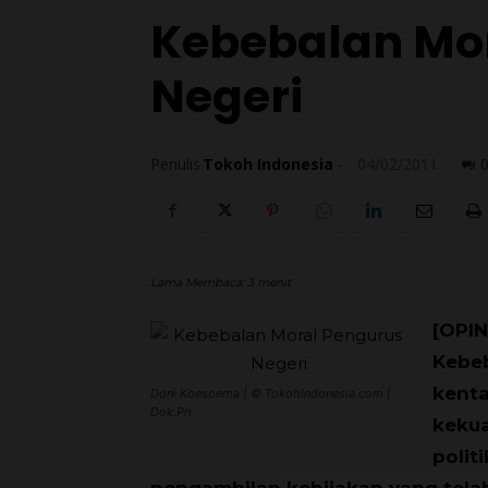
Kebebalan Mo
Negeri
Penulis
Tokoh Indonesia
-
04/02/2011
Lama Membaca:
3
menit
[OPIN
Kebeb
kent
Doni Koesoema | © TokohIndonesia.com |
Dok.Pri
kekua
polit
pengambilan kebijakan yang telah