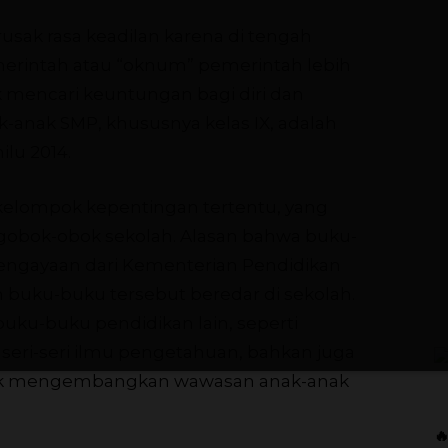
sak rasa keadilan karena di tengah
merintah atau “oknum” pemerintah lebih
 mencari keuntungan bagi diri dan
k-anak SMP, khususnya kelas IX, adalah
lu 2014.
 kelompok kepentingan tertentu, yang
obok-obok sekolah. Alasan bahwa buku-
 pengayaan dari Kementerian Pendidikan
 buku-buku tersebut beredar di sekolah.
buku-buku pendidikan lain, seperti
seri-seri ilmu pengetahuan, bahkan juga
ntuk mengembangkan wawasan anak-anak
