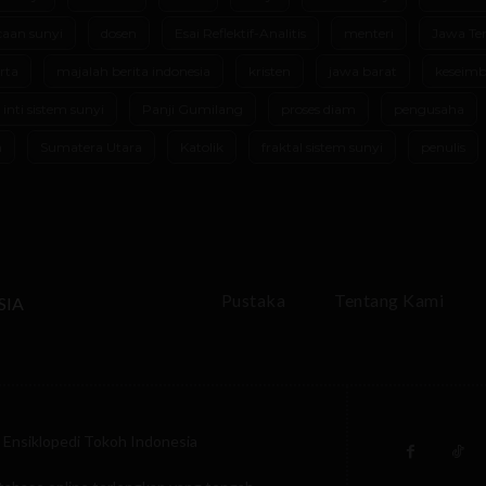
aan sunyi
dosen
Esai Reflektif-Analitis
menteri
Jawa Te
rta
majalah berita indonesia
kristen
jawa barat
keseimb
 inti sistem sunyi
Panji Gumilang
proses diam
pengusaha
m
Sumatera Utara
Katolik
fraktal sistem sunyi
penulis
Pustaka
Tentang Kami
SIA
Ensiklopedi Tokoh Indonesia