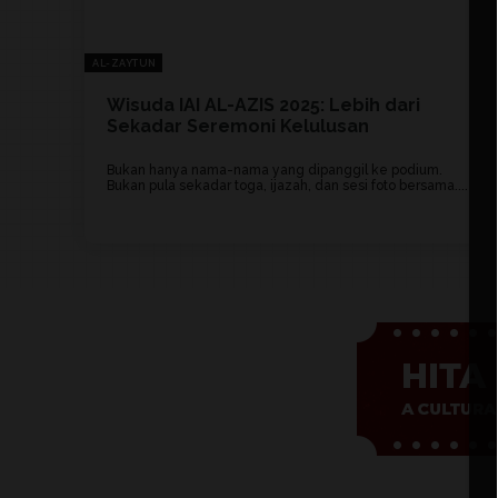
AL-ZAYTUN
Wisuda IAI AL-AZIS 2025: Lebih dari
Sekadar Seremoni Kelulusan
Bukan hanya nama-nama yang dipanggil ke podium.
Bukan pula sekadar toga, ijazah, dan sesi foto bersama....