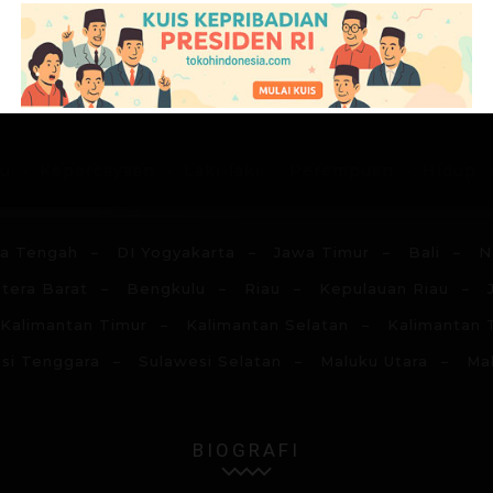
G
H
I
J
K
L
M
N
du
Kepercayaan
Laki-laki
Perempuan
Hidup
a Tengah
DI Yogyakarta
Jawa Timur
Bali
N
tera Barat
Bengkulu
Riau
Kepulauan Riau
Kalimantan Timur
Kalimantan Selatan
Kalimantan 
si Tenggara
Sulawesi Selatan
Maluku Utara
Ma
BIOGRAFI