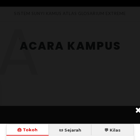
A
SISTEM SUNYI
KAMUS
ATLAS
GLOSARIUM
EXTREME
ACARA KAMPUS