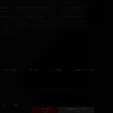
ngah
esai resonansi sistem sunyi
zona reflektif
angan batin
luka batin
infografik sistem sunyi
dpd
politisi
inti sistem sunyi
guru besar
iman
Hubungi
Store
Unduh
Nama Bayi
Kirim Bio
Support Penulis