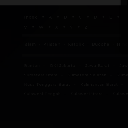
Index
A
B
C
D
E
F
V
W
X
Y
Z
Islam
Kristen
Katolik
Buddha
Hin
Banten
DKI Jakarta
Jawa Barat
Jaw
Sumatera Utara
Sumatera Selatan
Suma
Nusa Tenggara Barat
Kalimantan Barat
Sulawesi Tengah
Sulawesi Utara
Sulawe