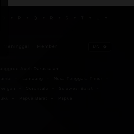
O
P
Q
R
S
T
U
Meninggal
Member
MG
anggroe Aceh Darussalam
Jambi
Lampung
Nusa Tenggara Timur
Tengah
Gorontalo
Sulawesi Barat
luku
Papua Barat
Papua