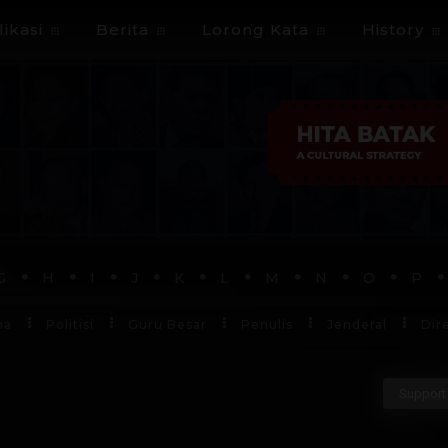
ikasi
Berita
Lorong Kata
History
G
H
I
J
K
L
M
N
O
P
ha
Politisi
Guru Besar
Penulis
Jenderal
Dir
Support 