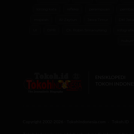
lorong kata
refleksi
perempuan
pembac
majalah
Al-Zaytun
Jawa Timur
DKI Jaka
UI
DPR
Ch. Robin Simanullang
infografik
huku
ENSIKLOPEDI
TOKOH INDONE
Copyright 2002-2026 - TokohIndonesia.com
Tokoh.ID