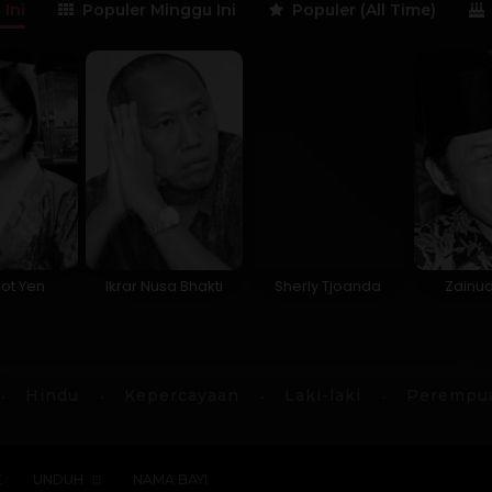
 Ini
Populer Minggu Ini
Populer (All Time)
ot Yen
Ikrar Nusa Bhakti
Sherly Tjoanda
Zainu
Hindu
Kepercayaan
Laki-laki
Perempu
E
UNDUH
NAMA BAYI