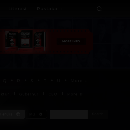
Literasi
Pustaka
Q
R
S
T
U
More
ektur
Gubernur
CEO
More
Search
Penulis
MG
Soekarno