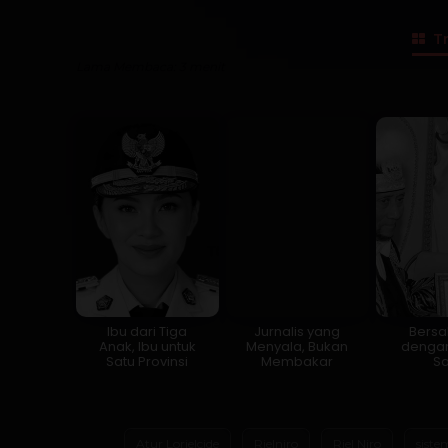
Tr
Lama Membaca:
3
menit
Ibu dari Tiga
Jurnalis yang
Bersa
Anak, Ibu untuk
Menyala, Bukan
dengan
Satu Provinsi
Membakar
Sa
Atur Lorielcide
Rielniro
Riel Niro
siste