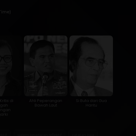
Time)
ritis di
Ahli Peperangan
Si Buta dari Gua
ngah
Bawah Laut
Hantu
ungan
garki
ektif
sistem kesadaran reflektif
catatan jiwa