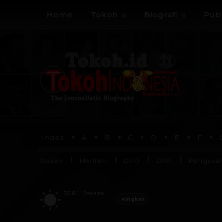
Home
Tokoh
Biografi
Publ
Index
A
B
C
D
E
F
Dosen
Menteri
DPD
DPR
Pengusa
C
35.8
Jakarta
Ringkas