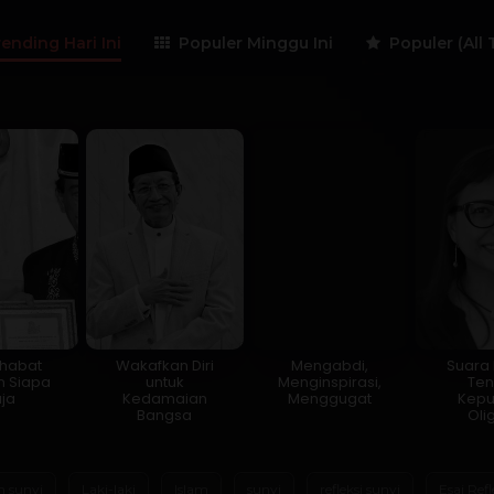
ending Hari Ini
Populer Minggu Ini
Populer (All 
habat
Wakafkan Diri
Mengabdi,
Suara K
 Siapa
untuk
Menginspirasi,
Te
ja
Kedamaian
Menggugat
Kep
Bangsa
Oli
m sunyi
Laki-laki
Islam
sunyi
refleksi sunyi
Esai Refl