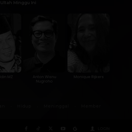
Ultah Minggu Ini
ddin MZ
Anton Wisnu
Monique Rijkers
Nugroho
an
Hidup
Meninggal
Member
LOGIN