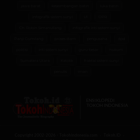
jawa barat
keseimbangan batin
luka batin
infografik sistem sunyi
UI
DPR
Ch. Robin Simanullang
infografik inti sistem sunyi
Panji Gumilang
proses diam
pengusaha
dpd
politisi
inti sistem sunyi
guru besar
hukum
Sumatera Utara
Katolik
fraktal sistem sunyi
penulis
iman
ENSIKLOPEDI
TOKOH INDONESIA
Copyright 2002-2026 - TokohIndonesia.com
Tokoh.ID