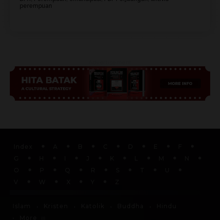
perempuan
Advertisement
Index
A
B
C
D
E
F
G
H
I
J
K
L
M
N
O
P
Q
R
S
T
U
V
W
X
Y
Z
Islam
Kristen
Katolik
Buddha
Hindu
More