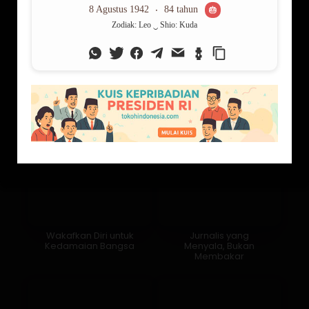
Ibu dari Tiga Anak, Ibu
Suara Kritis di Tengah
untuk Satu Provinsi
Kepungan Oligarki
Wakafkan Diri untuk
Jurnalis yang
Kedamaian Bangsa
Menyala, Bukan
Membakar