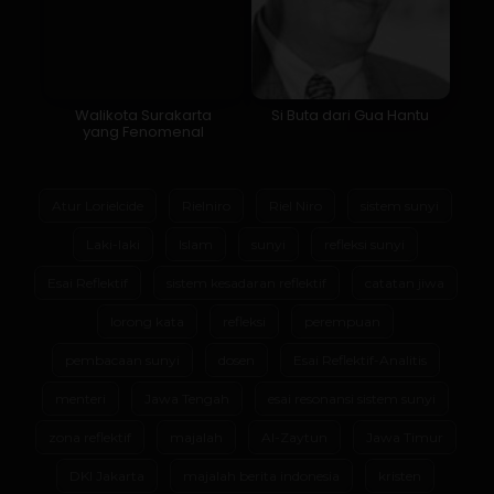
Walikota Surakarta
Si Buta dari Gua Hantu
yang Fenomenal
Atur Lorielcide
Rielniro
Riel Niro
sistem sunyi
Laki-laki
Islam
sunyi
refleksi sunyi
Esai Reflektif
sistem kesadaran reflektif
catatan jiwa
lorong kata
refleksi
perempuan
pembacaan sunyi
dosen
Esai Reflektif-Analitis
menteri
Jawa Tengah
esai resonansi sistem sunyi
zona reflektif
majalah
Al-Zaytun
Jawa Timur
DKI Jakarta
majalah berita indonesia
kristen