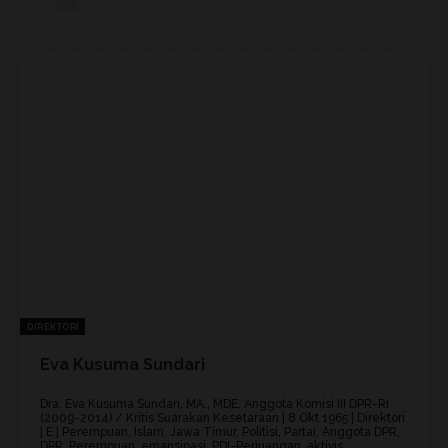
DIREKTORI
Eva Kusuma Sundari
Dra. Eva Kusuma Sundari, MA., MDE, Anggota Komisi III DPR-RI
(2009-2014) / Kritis Suarakan Kesetaraan | 8 Okt 1965 | Direktori
| E | Perempuan, Islam, Jawa Timur, Politisi, Partai, Anggota DPR,
DPR, Perempuan, emansipasi, PDI-Perjuangan, aktivis