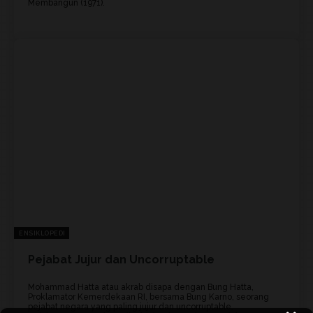
Membangun (1971).
ENSIKLOPEDI
Pejabat Jujur dan Uncorruptable
Mohammad Hatta atau akrab disapa dengan Bung Hatta,
Proklamator Kemerdekaan RI, bersama Bung Karno, seorang
pejabat negara yang paling jujur dan uncorruptable.