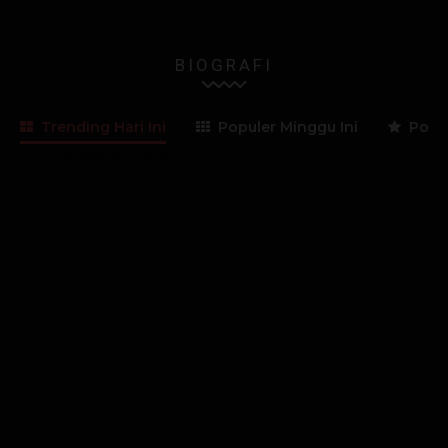
BIOGRAFI
Trending Hari Ini
Populer Minggu Ini
Popul
Lama Membaca:
8
menit