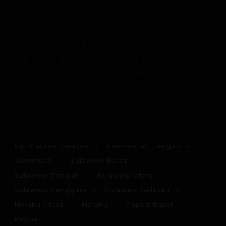
Banten
DKI Jakarta
Jawa Barat
Jawa Tengah
DI Yogyakarta
Jawa Timur
Bali
Nanggroe Aceh Darussalam
Sumatera Utara
Sumatera Selatan
Sumatera Barat
Bengkulu
Riau
Kepulauan Riau
Jambi
Lampung
Nusa Tenggara Timur
Nusa Tenggara Barat
Kalimantan Barat
Kalimantan Timur
Kalimantan Selatan
Kalimantan Tengah
Gorontalo
Sulawesi Barat
Sulawesi Tengah
Sulawesi Utara
Sulawesi Tenggara
Sulawesi Selatan
Maluku Utara
Maluku
Papua Barat
Papua