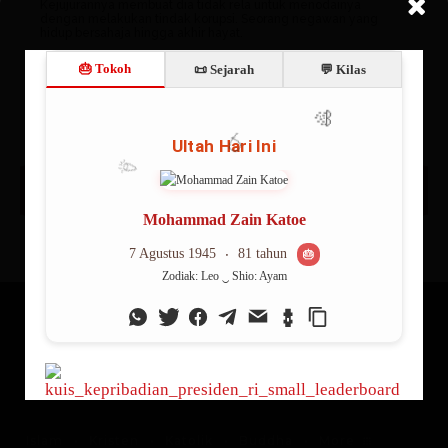
Kejujurannya membuat dia tidak rela untuk menodainya
dengan melakukan tindak korupsi. Seorang negawan yang
hidup bersahaja hingga akhir hayat.
Advertisement
Index
A
B
C
D
E
F
G
H
I
J
K
L
M
N
O
P
Q
R
S
T
U
V
W
X
Y
Z
More
Islam
Kristen
Katolik
Buddha