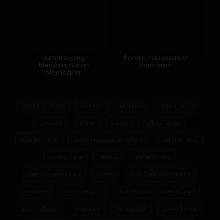
Jurnalis yang
Pendiri Hadassah of
Menyala, Bukan
Indonesia
Membakar
Atur Lorielcide
Rielniro
Riel Niro
sistem sunyi
Laki-laki
Islam
sunyi
refleksi sunyi
Esai Reflektif
sistem kesadaran reflektif
catatan jiwa
lorong kata
refleksi
perempuan
pembacaan sunyi
dosen
Esai Reflektif-Analitis
menteri
Jawa Tengah
esai resonansi sistem sunyi
zona reflektif
majalah
Al-Zaytun
Jawa Timur