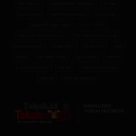
DKI Jakarta
majalah berita indonesia
kristen
jawa barat
keseimbangan batin
luka batin
infografik sistem sunyi
UI
DPR
infografik inti sistem sunyi
Ch. Robin Simanullang
Panji Gumilang
proses diam
pengusaha
dpd
politisi
inti sistem sunyi
guru besar
hukum
Sumatera Utara
Katolik
fraktal sistem sunyi
penulis
orbit psikospiritual
ENSIKLOPEDI
TOKOH INDONESIA