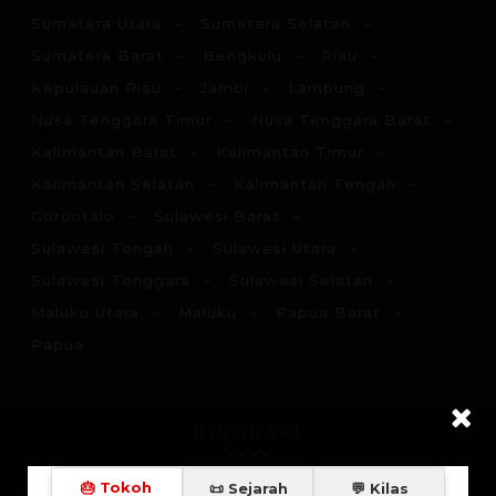
Sumatera Utara
Sumatera Selatan
Sumatera Barat
Bengkulu
Riau
Kepulauan Riau
Jambi
Lampung
Nusa Tenggara Timur
Nusa Tenggara Barat
Kalimantan Barat
Kalimantan Timur
Kalimantan Selatan
Kalimantan Tengah
Gorontalo
Sulawesi Barat
Sulawesi Tengah
Sulawesi Utara
Sulawesi Tenggara
Sulawesi Selatan
Maluku Utara
Maluku
Papua Barat
Papua
BIOGRAFI