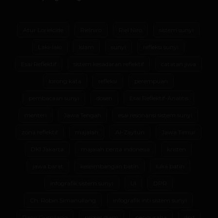
Atur Lorielcide
Rielniro
Riel Niro
sistem sunyi
Laki-laki
Islam
sunyi
refleksi sunyi
Esai Reflektif
sistem kesadaran reflektif
catatan jiwa
lorong kata
refleksi
perempuan
pembacaan sunyi
dosen
Esai Reflektif-Analitis
menteri
Jawa Tengah
esai resonansi sistem sunyi
zona reflektif
majalah
Al-Zaytun
Jawa Timur
DKI Jakarta
majalah berita indonesia
kristen
jawa barat
keseimbangan batin
luka batin
infografik sistem sunyi
UI
DPR
Ch. Robin Simanullang
infografik inti sistem sunyi
Panji Gumilang
proses diam
pengusaha
dpd