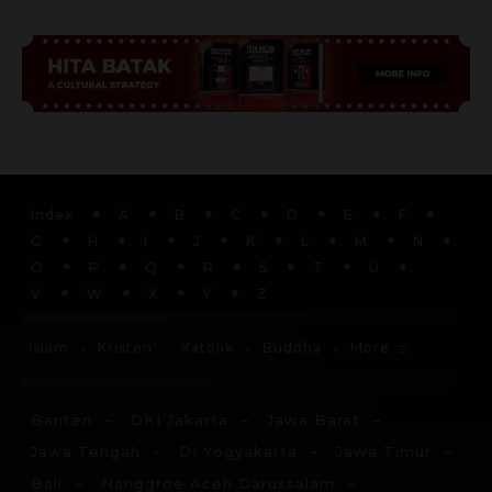
Advertisement
Index
A
B
C
D
E
F
G
H
I
J
K
L
M
N
O
P
Q
R
S
T
U
V
W
X
Y
Z
More
Islam
Kristen
Katolik
Buddha
Banten
DKI Jakarta
Jawa Barat
Jawa Tengah
DI Yogyakarta
Jawa Timur
Bali
Nanggroe Aceh Darussalam