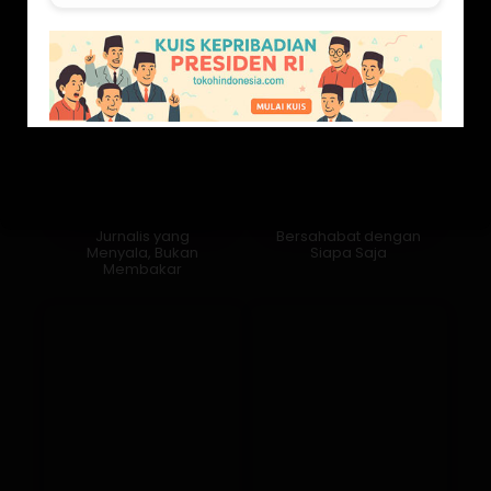
Jurnalis yang
Bersahabat dengan
Menyala, Bukan
Siapa Saja
Membakar