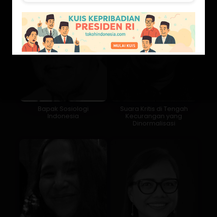
Bapak Sosiologi
Suara Kritis di Tengah
Indonesia
Kecurangan yang
Dinormalisasi