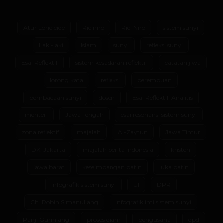
Atur Lorielcide
Rielniro
Riel Niro
sistem sunyi
Laki-laki
Islam
sunyi
refleksi sunyi
Esai Reflektif
sistem kesadaran reflektif
catatan jiwa
lorong kata
refleksi
perempuan
pembacaan sunyi
dosen
Esai Reflektif-Analitis
menteri
Jawa Tengah
esai resonansi sistem sunyi
zona reflektif
majalah
Al-Zaytun
Jawa Timur
DKI Jakarta
majalah berita indonesia
kristen
jawa barat
keseimbangan batin
luka batin
infografik sistem sunyi
UI
DPR
Ch. Robin Simanullang
infografik inti sistem sunyi
Panji Gumilang
proses diam
pengusaha
dpd