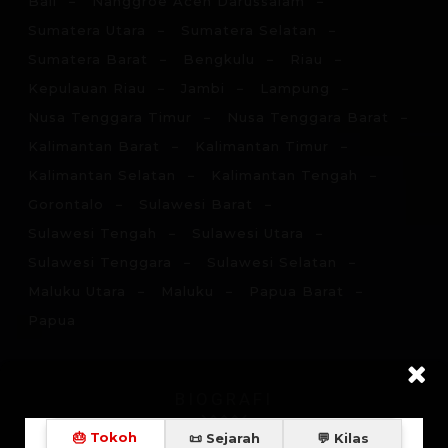
Bali
Nanggroe Aceh Darussalam
Sumatera Utara
Sumatera Selatan
Sumatera Barat
Bengkulu
Riau
Kepulauan Riau
Jambi
Lampung
Nusa Tenggara Timur
Nusa Tenggara Barat
Kalimantan Barat
Kalimantan Timur
Kalimantan Selatan
Kalimantan Tengah
Gorontalo
Sulawesi Barat
Sulawesi Tengah
Sulawesi Utara
Sulawesi Tenggara
Sulawesi Selatan
Maluku Utara
Maluku
Papua Barat
Papua
BIOGRAFI