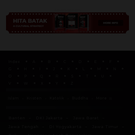
Advertisement
Index
A
B
C
D
E
F
G
H
I
J
K
L
M
N
O
P
Q
R
S
T
U
V
W
X
Y
Z
More
Islam
Kristen
Katolik
Buddha
Banten
DKI Jakarta
Jawa Barat
Jawa Tengah
DI Yogyakarta
Jawa Timur