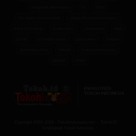
infografik sistem sunyi
UI
DPR
Ch. Robin Simanullang
infografik inti sistem sunyi
Panji Gumilang
proses diam
pengusaha
dpd
politisi
inti sistem sunyi
guru besar
hukum
Sumatera Utara
Katolik
fraktal sistem sunyi
penulis
iman
ENSIKLOPEDI
TOKOH INDONESIA
Copyright 2002-2026 - TokohIndonesia.com
Tokoh.ID
Ensiklopedi Tokoh Indonesia