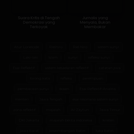
Suara Kritis di Tengah
Jurnalis yang
Demokrasi yang
Menyala, Bukan
Terkoyak
Membakar
Atur Lorielcide
Rielniro
Riel Niro
sistem sunyi
Laki-laki
Islam
sunyi
refleksi sunyi
Esai Reflektif
sistem kesadaran reflektif
catatan jiwa
lorong kata
refleksi
perempuan
pembacaan sunyi
dosen
Esai Reflektif-Analitis
menteri
Jawa Tengah
esai resonansi sistem sunyi
zona reflektif
majalah
Al-Zaytun
Jawa Timur
DKI Jakarta
majalah berita indonesia
kristen
jawa barat
keseimbangan batin
luka batin