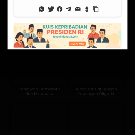
Pahlawan Termasyur
Suara Kritis di Tengah
dari Minahasa
Kepungan Oligarki