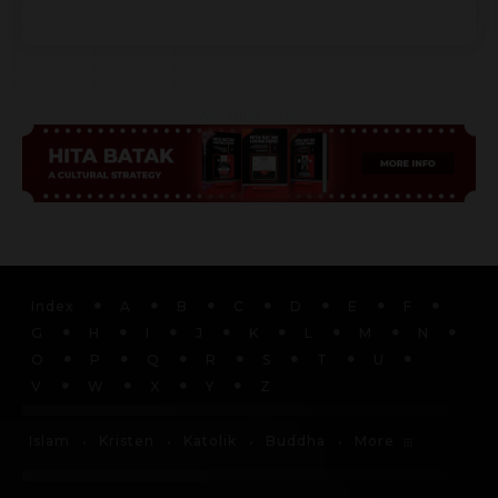
Advertisement
Index
A
B
C
D
E
F
G
H
I
J
K
L
M
N
O
P
Q
R
S
T
U
V
W
X
Y
Z
More
Islam
Kristen
Katolik
Buddha