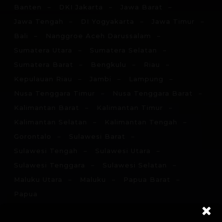
Banten
DKI Jakarta
Jawa Barat
Jawa Tengah
DI Yogyakarta
Jawa Timur
Bali
Nanggroe Aceh Darussalam
Sumatera Utara
Sumatera Selatan
Sumatera Barat
Bengkulu
Riau
Kepulauan Riau
Jambi
Lampung
Nusa Tenggara Timur
Nusa Tenggara Barat
Kalimantan Barat
Kalimantan Timur
Kalimantan Selatan
Kalimantan Tengah
Gorontalo
Sulawesi Barat
Sulawesi Tengah
Sulawesi Utara
Sulawesi Tenggara
Sulawesi Selatan
Maluku Utara
Maluku
Papua Barat
Papua