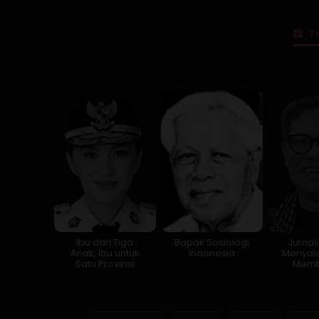
Tr
Lama Membaca:
< 1
menit
Ibu dari Tiga
Bapak Sosiologi
Jurnal
Anak, Ibu untuk
Indonesia
Menyala
Satu Provinsi
Memb