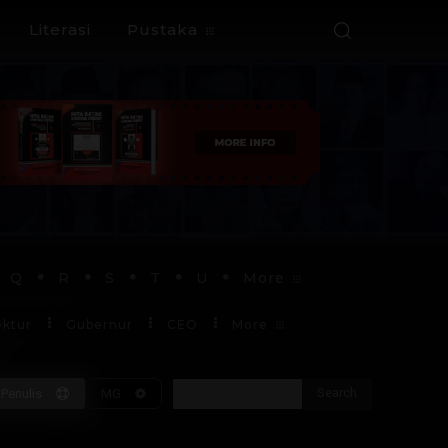
Literasi
Pustaka
Q
R
S
T
U
More
ektur
Gubernur
CEO
More
Search
Penulis
MG
Soekarno