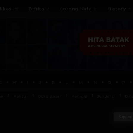
ikasi
Berita
Lorong Kata
History
G
H
I
J
K
L
M
N
O
P
ha
Politisi
Guru Besar
Penulis
Jenderal
Dir
Support 