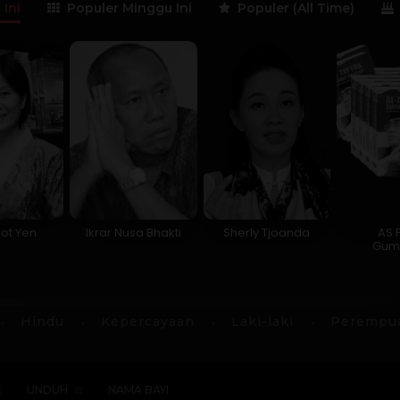
 Ini
Populer Minggu Ini
Populer (All Time)
ot Yen
Ikrar Nusa Bhakti
Sherly Tjoanda
AS 
Gum
Hindu
Kepercayaan
Laki-laki
Perempu
E
UNDUH
NAMA BAYI