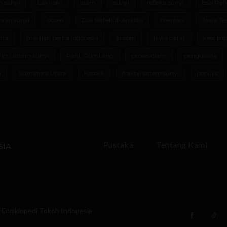
m sunyi
Laki-laki
Islam
sunyi
refleksi sunyi
Esai Refl
aan sunyi
dosen
Esai Reflektif-Analitis
menteri
Jawa Te
rta
majalah berita indonesia
kristen
jawa barat
keseimb
 inti sistem sunyi
Panji Gumilang
proses diam
pengusaha
m
Sumatera Utara
Katolik
fraktal sistem sunyi
penulis
Pustaka
Tentang Kami
SIA
Ensiklopedi Tokoh Indonesia