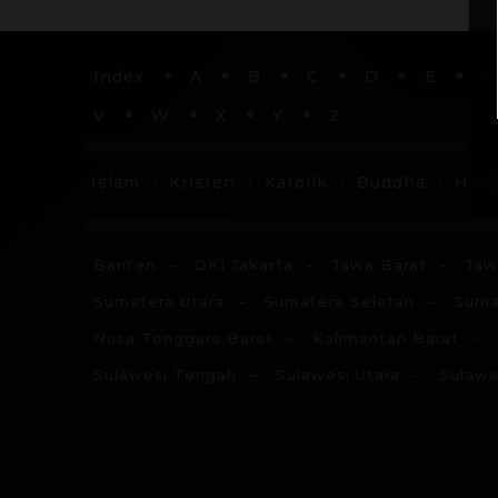
Index
A
B
C
D
E
F
V
W
X
Y
Z
Islam
Kristen
Katolik
Buddha
Hin
Banten
DKI Jakarta
Jawa Barat
Jaw
Sumatera Utara
Sumatera Selatan
Suma
Nusa Tenggara Barat
Kalimantan Barat
Sulawesi Tengah
Sulawesi Utara
Sulawe