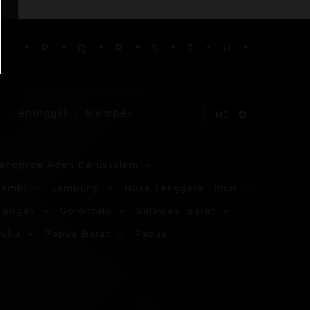
O
P
Q
R
S
T
U
Meninggal
Member
MG
anggroe Aceh Darussalam
Jambi
Lampung
Nusa Tenggara Timur
Tengah
Gorontalo
Sulawesi Barat
luku
Papua Barat
Papua