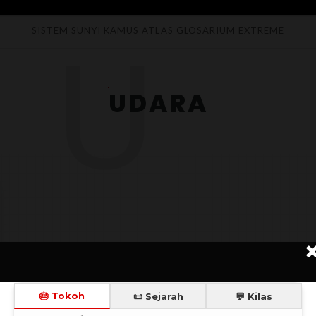
U
SISTEM SUNYI
KAMUS
ATLAS
GLOSARIUM
EXTREME
UDARA