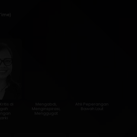
Time)
ritis di
Mengabdi,
Ahli Peperangan
ngah
Menginspirasi,
Bawah Laut
ungan
Menggugat
garki