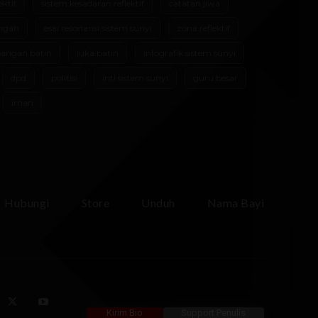
ektif
sistem kesadaran reflektif
catatan jiwa
ngah
esai resonansi sistem sunyi
zona reflektif
angan batin
luka batin
infografik sistem sunyi
dpd
politisi
inti sistem sunyi
guru besar
iman
Hubungi
Store
Unduh
Nama Bayi
Kirim Bio
Support Penulis