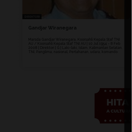
DIREKTORI
Gandjar Wiranegara
Marsda Gandjar Wiranegara, Koorsahli Kepala Staf TNI
AU / Koorsahli Kepala Staf TNI AU | 10 Jul 1954 - 8 Feb
2008 | Direktori | G | Laki-laki, Islam, Kalimantan Selatan,
TNI, Panglima, nasional, Pertahanan, udara, komando