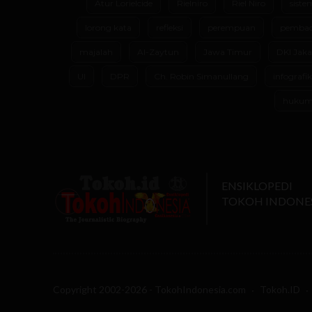
Atur Lorielcide
Rielniro
Riel Niro
siste
lorong kata
refleksi
perempuan
pembac
majalah
Al-Zaytun
Jawa Timur
DKI Jaka
UI
DPR
Ch. Robin Simanullang
infografik
huku
ENSIKLOPEDI
TOKOH INDONE
Copyright 2002-2026 - TokohIndonesia.com
Tokoh.ID