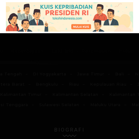
G
H
I
J
K
L
M
N
du
Kepercayaan
Laki-laki
Perempuan
Hidup
a Tengah
DI Yogyakarta
Jawa Timur
Bali
N
tera Barat
Bengkulu
Riau
Kepulauan Riau
Kalimantan Timur
Kalimantan Selatan
Kalimantan 
si Tenggara
Sulawesi Selatan
Maluku Utara
Ma
BIOGRAFI