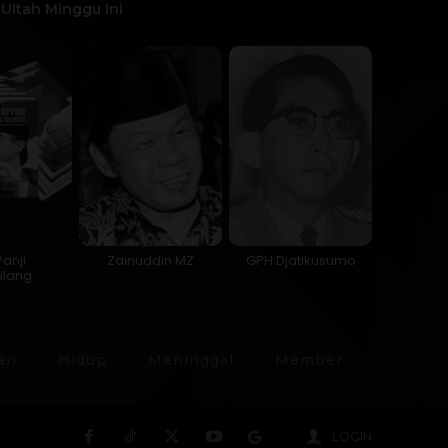
Ultah Minggu Ini
Panji
Zainuddin MZ
GPH Djatikusumo
ilang
an
Hidup
Meninggal
Member
LOGIN