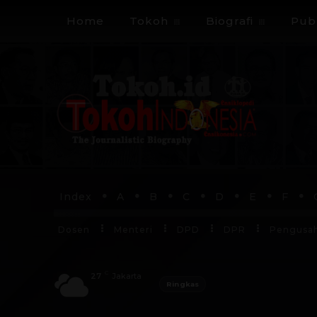
Home
Tokoh
Biografi
Publ
Index
A
B
C
D
E
F
Dosen
Menteri
DPD
DPR
Pengusa
C
27
Jakarta
Ringkas