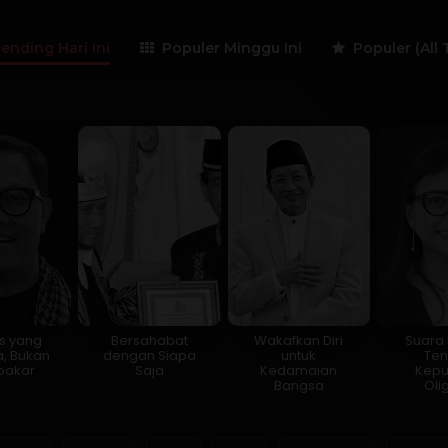
ending Hari Ini
Populer Minggu Ini
Populer (All 
is yang
Bersahabat
Wakafkan Diri
Suara K
, Bukan
dengan Siapa
untuk
Te
akar
Saja
Kedamaian
Kep
Bangsa
Oli