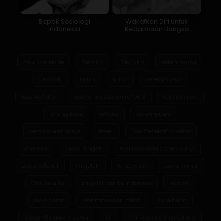
Bapak Sosiologi
Wakafkan Diri untuk
Indonesia
Kedamaian Bangsa
Atur Lorielcide
Rielniro
Riel Niro
sistem sunyi
Laki-laki
Islam
sunyi
refleksi sunyi
Esai Reflektif
sistem kesadaran reflektif
catatan jiwa
lorong kata
refleksi
perempuan
pembacaan sunyi
dosen
Esai Reflektif-Analitis
menteri
Jawa Tengah
esai resonansi sistem sunyi
zona reflektif
majalah
Al-Zaytun
Jawa Timur
DKI Jakarta
majalah berita indonesia
kristen
jawa barat
keseimbangan batin
luka batin
infografik sistem sunyi
UI
Ch. Robin Simanullang