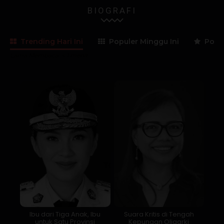
BIOGRAFI
Trending Hari Ini
Populer Minggu Ini
Popul
Lama Membaca:
< 1
menit
Ibu dari Tiga Anak, Ibu
Suara Kritis di Tengah
untuk Satu Provinsi
Kepungan Oligarki