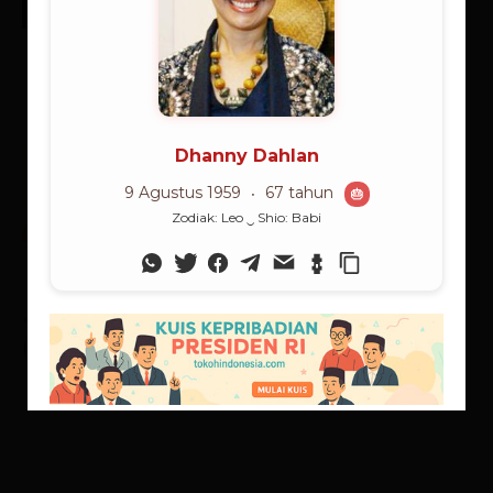
🔥 Teratas:
Habibie (23.2%), Jokowi (19.3%), Gusdur
(16.3%), Megawati (10.5%), Soeharto (9.2%)