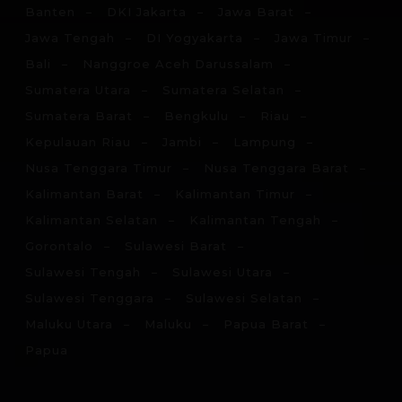
Banten
DKI Jakarta
Jawa Barat
Jawa Tengah
DI Yogyakarta
Jawa Timur
Bali
Nanggroe Aceh Darussalam
Sumatera Utara
Sumatera Selatan
Sumatera Barat
Bengkulu
Riau
Kepulauan Riau
Jambi
Lampung
Nusa Tenggara Timur
Nusa Tenggara Barat
Kalimantan Barat
Kalimantan Timur
Kalimantan Selatan
Kalimantan Tengah
Gorontalo
Sulawesi Barat
Sulawesi Tengah
Sulawesi Utara
Sulawesi Tenggara
Sulawesi Selatan
Maluku Utara
Maluku
Papua Barat
Papua