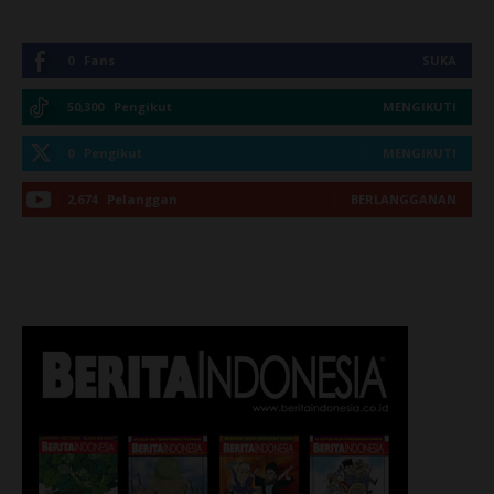
0
Fans
SUKA
50,300
Pengikut
MENGIKUTI
0
Pengikut
MENGIKUTI
2,674
Pelanggan
BERLANGGANAN