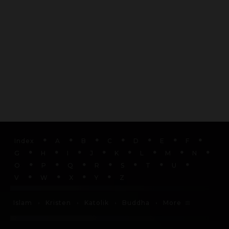
Index
A
B
C
D
E
F
G
H
I
J
K
L
M
N
O
P
Q
R
S
T
U
V
W
X
Y
Z
More
Islam
Kristen
Katolik
Buddha