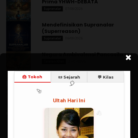
Prima YHWH-DEBATA
07/08/2026
Supranalar
Mendefinisikan Supranalar
(Superreason)
06/08/2026
Supranalar
Negara Ambivalensi Pancasila
27/07/2026
Catatan Kilas
Spanyol Juara, Messi Mati Kutu:
Kemenangan Eksistensial
Sepakbola
20/07/2026
Berita
Rangkuman Sintesis: Supranalar
Melangitkan Logika
Membumikan Iman
06/07/2026
Supranalar